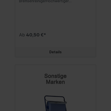
BremsenreinigerHochwertiger
Druckpumpzerstäuber zum komfortablen
Aufbringen von Flüssigkeiten auf
Flächen.Auch für lösemittelhaltige
Flüssigkeiten wie z.B. Bremsenreiniger,
Kaltreiniger usw. geeignet.
Fassungsvermögen: 1,5 Liter Inhalt:1 Stück
Ab
40,50 €*
Details