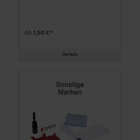
einen komfortablen, ergonomischen Griff
und ein präzises Sprühsystem mit Ein-/Aus-
Funktion für Komfort und Sicherheit.
Produktmerkmale: Marke: Carmotion
Accessories. Fassungsvermögen: 500 ml.
Anwendung: Für wässrige Lösungen,
Ab
1,50 €*
Reinigungsmittel, Kosmetika usw.
Betriebsart: Ein/Aus. Material: Robuster
Kunststoff. Die transparente Flasche
ermöglicht eine kontrollierte
Details
Flüssigkeitsmenge. Wiederverwendbar.
Ideal für den Einsatz zu Hause, in der
Garage, Werkstatt oder bei der
Autopflege. Inhalt:500 ml Sprühflasche