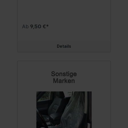
und Sichtbarkeit im Straßenverkehr
erhöhen möchten. Die Verwendung unseres
Kits sorgt für einen atemberaubenden und
langanhaltenden Effekt, den Sie in wenigen
Augenblicken selbst herstellen können.
Ab
9,50 €*
Alles, was Sie brauchen, ist Zeit und eine
Bohrmaschine, die den
Renovierungsprozess definitiv
beschleunigen wird. Das Set beinhaltet:: -
Details
Anweisungen, - eine Schutzfolie, -
Polierpaste, - selbsthaftendes Pad für die
Schleifscheibe, - ein Stift für eine
Bohrunterlage, - Schleifscheiben mit 3
Körnungen P800, P1200, P2000 (2 Stück
von jeder Sorte), - weiche Polierscheibe, -
Stoff, - 2 Beutel Schutzflüssigkeit (je 3 ml).
Inhalt:1 Set