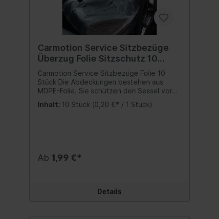
Carmotion Service Sitzbezüge
Überzug Folie Sitzschutz 10
Stück
Carmotion Service Sitzbezüge Folie 10
Stück Die Abdeckungen bestehen aus
MDPE-Folie. Sie schützen den Sessel vor
unerwünschtem Schmutz, Staub und sind
Inhalt:
10 Stück
(0,20 €* / 1 Stück)
unempfindlich gegen Flüssigkeiten. Leicht
zusammenzubauen. Laschen sorgen für
Stabilität. Sie funktionieren perfekt in jeder
Autowerkstatt, Vulkanisationsstation und
Garage. Nützlich für jeden, der in
Arbeitskleidung mit dem Auto unterwegs ist
Ab
1,99 €*
oder Baumaterial transportiert. Maße: 140 x
80 cm. In der Packung sind 10 Stück.
Inhalt:10 Stück
Details