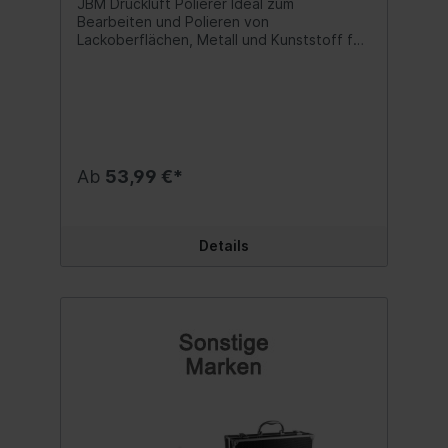
JBM Druckluft Polierer Ideal zum
Bearbeiten und Polieren von
Lackoberflächen, Metall und Kunststoff für
extrem glänzende Oberflächen.Seine
geringe Größe ermöglicht eine einfache
Handhabung und Zugang zu schwer
erreichbaren Stellen.Mit einstellbarer
Verschlusszeit. Produktdaten:
Rotationsgeschwindigkeit: 3200 RPM
Lufteinlass: 1/4" Gewicht: 0,69 kg
Ab
53,99 €*
Luftverbrauch: 3,5 CFM (99 Liter/min.) bei
90 PSIArbeitsdruck: 90 PSI / 6,3 BarBreite:
12 cmLänge: 18 cmInklusive 3 Stück
Polierschwämme 3"Inhalt:1 Set
Details