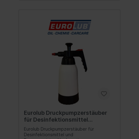
Eurolub Druckpumpzerstäuber
für Desinfektionsmittel
Bremsenreiniger 1,5 Liter
Eurolub Druckpumpzerstäuber für
Desinfektionsmittel und