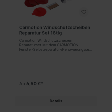
Carmotion Windschutzscheiben
Reparatur Set 18tlg
Carmotion Windschutzscheiben
Reparaturset Mit dem CARMOTION
Fenster-Selbstreparatur-/Renovierungsset
können Sie Absplitterungen, tiefe Kratzer
sowie Risse entfernen. Es handelt sich um
ein komplettes Set, Sie benötigen kein
zusätzliches Werkzeug. INBEGRIFFEN: -
Reißzwecke - Mikrofasertuch, -
selbstklebende Dichtung x3, - O-Ring x3, -
Unterlage zum Einbringen des
Ab
6,50 €*
Reparaturharzes, - Rasierklinge, -
Reparaturharz, - Spritze, - Härterfilm x6.
Inhalt:1 Set
Details