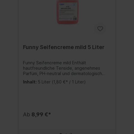
Funny Seifencreme mild 5 Liter
Funny Seifencreme mild Enthält
hautfreundliche Tenside, angenehmes
Parfüm, PH-neutral und dermatologisch
getestet.Enthält kein Mineralöl, keine
Inhalt:
5 Liter
(1,80 €* / 1 Liter)
Parabene.Ist aus pflanzlichen
Rohstoffen.VOC-Gehalt: 0%mikroplastikfrei
Inhalt:5 Liter
Ab
8,99 €*