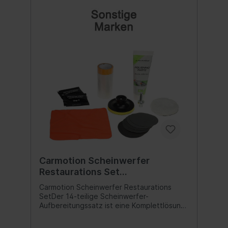
enthaltene Bedienungsanleitung sorgfältig
durch. Nur mit der dafür vorgesehenen
Flüssigkeit (63674) befüllen. Inhalt des
Sets: Regenerationsflüssigkeit 600 ml. Eine
Tasse zum Auftragen der Flüssigkeit.
Becherdeckel aus Plastik. Zusätzliche
Becherabdeckung mit flexiblem Schlauch.
Dichtungen 4 Stk. 220-V-Stromversorgung
(2 Meter). Schleifpapier unterschiedlicher
Körnung. Trichter aus Kunststoff.
Polierschwamm. Schutzband. Lieferumfang:
Flüssigkeitstank 600 ml 6 Blatt
Schleifpapier Strukturiertes Papier
Plastiktrichter Gewölbter Deckel mit
Gummidichtring Inhalt:1 Set
Carmotion Scheinwerfer
Restaurations Set
Aufbereitungssatz 14tlg
Carmotion Scheinwerfer Restaurations
SetDer 14-teilige Scheinwerfer-
Aufbereitungssatz ist eine Komplettlösung,
wenn Sie das Erscheinungsbild Ihres
Fahrzeugs verbessern und die Sicherheit