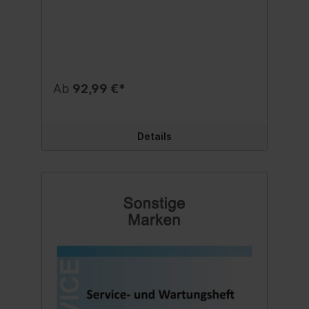
Hubstrecke 270 mm Stabile Ausführung
Eigengewicht 14 kg 360° drehbare
Hubstange für bequemes Arbeiten in
engen Garagen Prüfzeichen:TÜV/GSCE
Inhalt:1 Stück
Ab
92,99 €*
Details