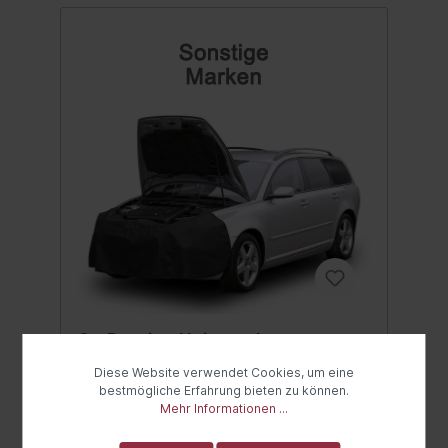
CarPassion Universal
Serviceabdeckung Front
Diese Website verwendet Cookies, um eine
schwarz
CarPassion Universal Serviceabdeckung
bestmögliche Erfahrung bieten zu können.
Front Universale Serviceabdeckung Front
Mehr Informationen ...
schützt das zu reparierende Fahrzeug vor
Kratzern und Schmutz.Die Abdeckung ist