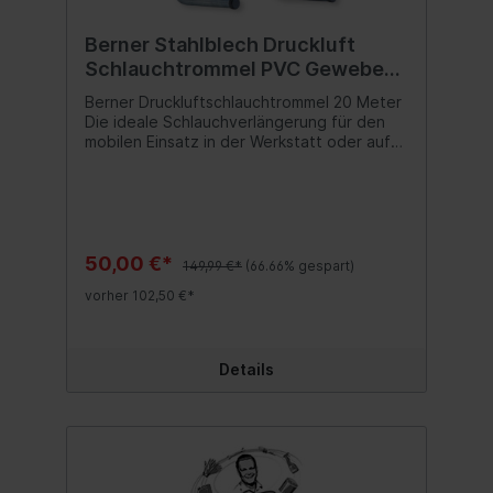
Berner Stahlblech Druckluft
Schlauchtrommel PVC Gewebe
20 Meter BLACK WEEK DEAL
Berner Druckluftschlauchtrommel 20 Meter
ABVERKAUF!!!
Die ideale Schlauchverlängerung für den
mobilen Einsatz in der Werkstatt oder auf
der Baustelle, komplett mit Stecktülle und
Schnellverschlusskupplung. Verzinkte,
langlebige Stahlblechtrommel mit Ø 255 mm
Luftanschluss: 1/4" Schlauchdurchmesser: 9
mm Betriebsdruck, max 10 bar Durchmesser
Außen: 13,5 mm Inhalt:1 Stück
50,00 €*
149,99 €*
(66.66% gespart)
vorher 102,50 €*
Details