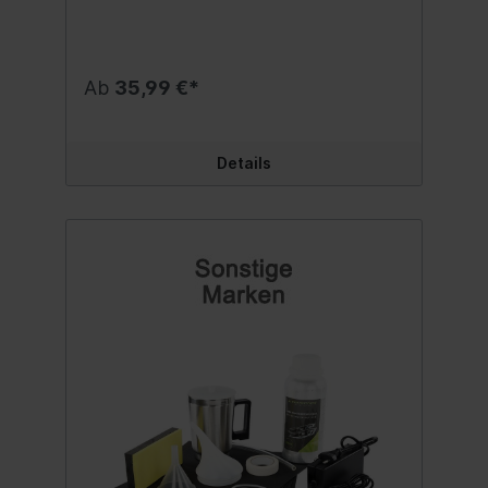
verfügt über 2 Lenkräder und 2 Bockräder.
Material: Stahl. Abmessungen des Wagens:
790 x 360 mm. Regalabmessungen:
660x360 mm. Max. Belastung: 100
Ab
35,99 €*
kg.Inhalt:1 Stück
Details