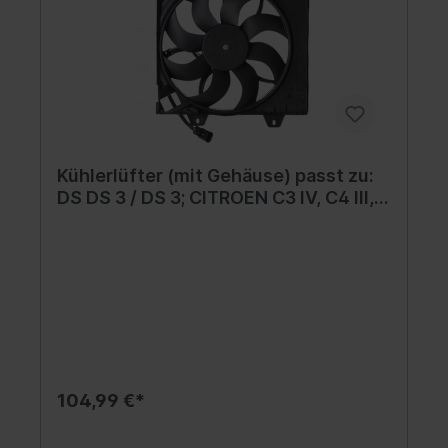
Kühlerlüfter (mit Gehäuse) passt zu:
DS DS 3 / DS 3; CITROEN C3 IV, C4 III,
C4 X; FIAT GRANDE PANDA; JEEP
AVENGER; OPEL CORSA F, MOKKA;
PEUGEOT 2008 II, 208 II 1.2-Electric
06.19-
104,99 €*