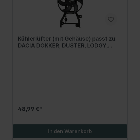
Kühlerlüfter (mit Gehäuse) passt zu:
DACIA DOKKER, DUSTER, LODGY,
LOGAN II, LOGAN MCV II, SANDERO II;
LADA XRAY; RENAULT CAPTUR I, CLIO
IV, DUSTER, LOGAN I,
LOGAN/STEPWAY II 0.9-1.6LPG 02.08-
48,99 €*
In den Warenkorb