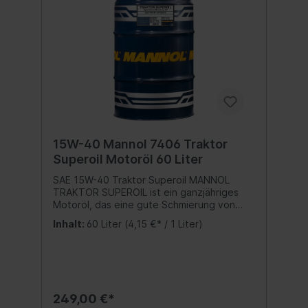
15W-40 Mannol 7406 Traktor
Superoil Motoröl 60 Liter
SAE 15W-40 Traktor Superoil MANNOL
TRAKTOR SUPEROIL ist ein ganzjähriges
Motoröl, das eine gute Schmierung von
Viertakt-Dieselmotoren sicherstellt. Das
Inhalt:
60 Liter
(4,15 €* / 1 Liter)
Motoröl wird in Motoren von Maschinen,
Fahrzeugen und anderen Geräten
verwendet, die den Einsatz von Öl mit den
angegebenen Parameter erfordern. Das
Traktor Superoil wird für Motoren mit und
ohne Turbolader empfohlen.Spezifikation:
249,00 €*
API SG/CD Beste Qualität MADE IN EUKein