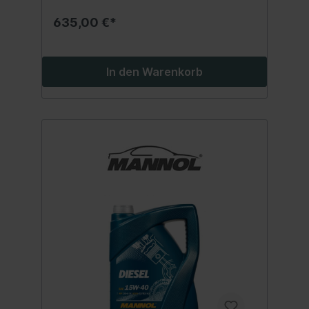
zuverlässige Schmierung und Sauberkeit
des Motors unter allen
635,00 €*
Betriebsbedingungen. Entspricht
folgenden Freigaben und Spezifikation:
SAE 15W-40API CG-4/CF-4/CF/SLACEA
E3/B3/A3MAN 3275MB 228.3/229.1MTU
In den Warenkorb
2.0VOLVO VDSVW 505.00/501.01 Beste
Qualität MADE IN EUKein
wiederaufbereitetes Öl sondern eine echte
Alternative zu teuren Markenmotorölen!
Inhalt:208 Liter