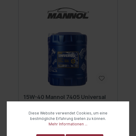
15W-40 Mannol 7405 Universal
Motoröl 10 Liter
SAE 15W-40 UNIVERSALUniversales
Diese Website verwendet Cookies, um eine
Motorenöl für Benziner und Diesel!
bestmögliche Erfahrung bieten zu können.
MANNOL UNIVERSAL ist ein hochwertiges
Mehr Informationen ...
mineralisches Motoröl für PKW´s und
Inhalt:
10 Liter
(3,70 €* / 1 Liter)
Lieferwagen. Geeignet für alle Benzin- und