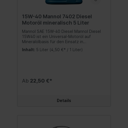
15W-40 Mannol 7402 Diesel
Motoröl mineralisch 5 Liter
Mannol SAE 15W-40 Diesel Mannol Diesel
15W40 ist ein Universal-Motoröl auf
Mineralölbasis für den Einsatz in
hochbeschleunigten Dieselmotoren von
Inhalt:
5 Liter
(4,50 €* / 1 Liter)
Pkw und Lkw, mit einem Turbolader.
Sorgfältig ausgewogene Additivzusätze
schützen vor Verschleiß und verhindern
Korrosion. Minimiert Rußbildung. Bietet
zuverlässige Schmierung und Sauberkeit
des Motors unter allen
Ab
22,50 €*
Betriebsbedingungen. Entspricht
folgenden Freigaben und Spezifikation:
SAE 15W-40API CG-4/CF-4/CF/SLACEA
E3/B3/A3MAN 3275MB 228.3/229.1MTU
Details
2.0VOLVO VDSVW 505.00/501.01 Beste
Qualität MADE IN EUKein
wiederaufbereitetes Öl sondern eine echte
Alternative zu teuren Markenmotorölen!
Inhalt:5 Liter