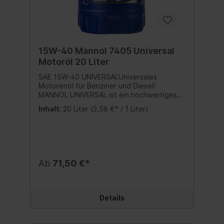
15W-40 Mannol 7405 Universal
Motoröl 20 Liter
SAE 15W-40 UNIVERSALUniversales
Motorenöl für Benziner und Diesel!
MANNOL UNIVERSAL ist ein hochwertiges
mineralisches Motoröl für PKW´s und
Inhalt:
20 Liter
(3,58 €* / 1 Liter)
Lieferwagen. Geeignet für alle Benzin- und
Dieselmotoren.Schützt vor Verschleiß und
verhindert
Schwarzschlammbildung.Ganzjährig
einsetzbar.Spezifikation: API SG/CD Beste
Qualität MADE IN EUKein
Ab
71,50 €*
wiederaufbereitetes Öl sondern eine echte
Alternative zu teuren Markenmotorölen!
Inhalt:20 Liter
Details