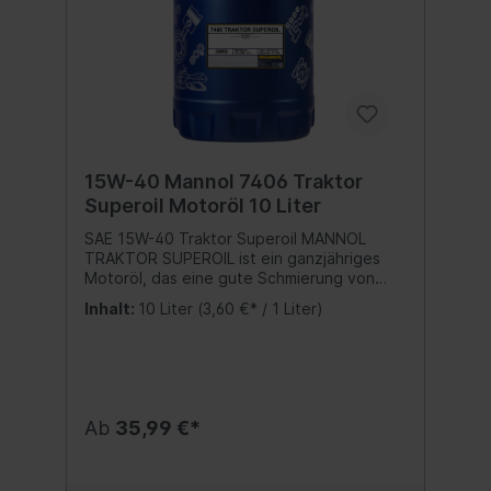
15W-40 Mannol 7406 Traktor
Superoil Motoröl 10 Liter
SAE 15W-40 Traktor Superoil MANNOL
TRAKTOR SUPEROIL ist ein ganzjähriges
Motoröl, das eine gute Schmierung von
Viertakt-Dieselmotoren sicherstellt. Das
Inhalt:
10 Liter
(3,60 €* / 1 Liter)
Motoröl wird in Motoren von Maschinen,
Fahrzeugen und anderen Geräten
verwendet, die den Einsatz von Öl mit den
angegebenen Parameter erfordern. Das
Traktor Superoil wird für Motoren mit und
ohne Turbolader empfohlen.Spezifikation:
Ab
35,99 €*
API SG/CD Beste Qualität MADE IN EUKein
wiederaufbereitetes Öl sondern eine echte
Alternative zu teuren Markenmotorölen!