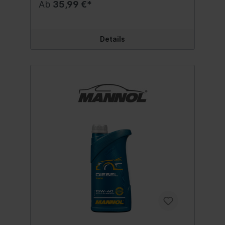
Ab
35,99 €*
LNH 330 GSCANIASTEYR A-202VOLVO
VDSVW 501 01/505 00 MADE IN
GERMANY.Inhalt:5 Liter
Details