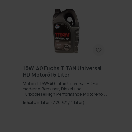
ÜBERTRIFFT DIE SPEZIFIKATIONEN DER
HERSTELLER ACEA A3/B3 API SN Meets Fiat
9.55535-D2 MB-Freigabe 229.1 VW 501 01/
505 00 Bitte Herstellervorschriften
beachten - Angaben hierzu finden Sie in
der Betriebsanleitung in Ihrem
Fahrzeughandbuch. Wir verweisen auf die
aufgeführten Spezifikationen, Freigaben
und Herstellernormen. Inhalt:1 Liter
15W-40 Fuchs TITAN Universal
HD Motoröl 5 Liter
Motoröl 15W-40 Titan Universal HDFür
moderne Benziner, Diesel und
TurbodieselHigh Performance Motorenöl
für den Einsatz unter normalen
Inhalt:
5 Liter
(7,20 €* / 1 Liter)
Betriebsbedingungen für den gemischten
Fuhrpark.Leistungsprofil: SAE 15W/40ACEA
A3/B3/B4API CG-4/CF/SLDeutz DQC I-02MB
228.1 + 229.1MTU DDC Type-2MAN 271
Fuchs Empfehlungen für:ACEA E2MIL-L-2104
EAllison C-4CASE MS 1120DAFMACK EO-