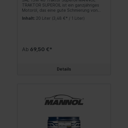
TRAKTOR SUPEROIL ist ein ganzjähriges
Motoröl, das eine gute Schmierung von
Viertakt-Dieselmotoren sicherstellt. Das
Inhalt:
20 Liter
(3,48 €* / 1 Liter)
Motoröl wird in Motoren von Maschinen,
Fahrzeugen und anderen Geräten
verwendet, die den Einsatz von Öl mit den
angegebenen Parameter erfordern. Das
Traktor Superoil wird für Motoren mit und
ohne Turbolader empfohlen.Spezifikation:
Ab
69,50 €*
API SG/CD Beste Qualität MADE IN EUKein
wiederaufbereitetes Öl sondern eine echte
Alternative zu teuren Markenmotorölen!
Inhalt:20 Liter
Details