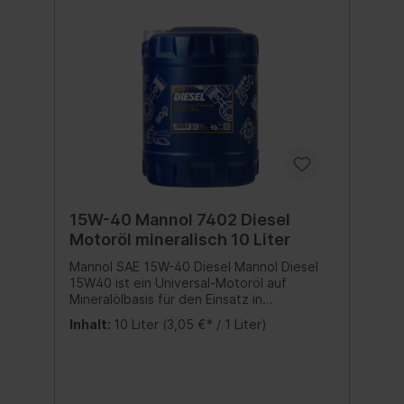
15W-40 Mannol 7402 Diesel
Motoröl mineralisch 10 Liter
Mannol SAE 15W-40 Diesel Mannol Diesel
15W40 ist ein Universal-Motoröl auf
Mineralölbasis für den Einsatz in
hochbeschleunigten Dieselmotoren von
Inhalt:
10 Liter
(3,05 €* / 1 Liter)
Pkw und Lkw, mit einem Turbolader.
Sorgfältig ausgewogene Additivzusätze
schützen vor Verschleiß und verhindern
Korrosion. Minimiert Rußbildung. Bietet
zuverlässige Schmierung und Sauberkeit