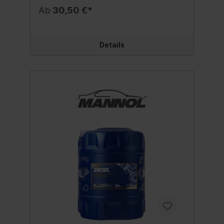
des Motors unter allen
Ab
30,50 €*
Betriebsbedingungen. Entspricht
folgenden Freigaben und Spezifikation:
SAE 15W-40API CG-4/CF-4/CF/SLACEA
E3/B3/A3MAN 3275MB 228.3/229.1MTU
Details
2.0VOLVO VDSVW 505.00/501.01 Beste
Qualität MADE IN EUKein
wiederaufbereitetes Öl sondern eine echte
Alternative zu teuren Markenmotorölen!
Inhalt:10 Liter