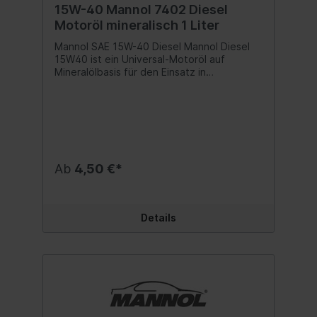
15W-40 Mannol 7402 Diesel
Motoröl mineralisch 1 Liter
Mannol SAE 15W-40 Diesel Mannol Diesel
15W40 ist ein Universal-Motoröl auf
Mineralölbasis für den Einsatz in
hochbeschleunigten Dieselmotoren von
Pkw und Lkw, mit einem Turbolader.
Sorgfältig ausgewogene Additivzusätze
schützen vor Verschleiß und verhindern
Korrosion. Minimiert Rußbildung. Bietet
zuverlässige Schmierung und Sauberkeit
des Motors unter allen
Ab
4,50 €*
Betriebsbedingungen. Entspricht
folgenden Freigaben und Spezifikation:
SAE 15W-40API CG-4/CF-4/CF/SLACEA
E3/B3/A3MAN 3275MB 228.3/229.1MTU
Details
2.0VOLVO VDSVW 505.00/501.01 Beste
Qualität MADE IN EUKein
wiederaufbereitetes Öl sondern eine echte
Alternative zu teuren Markenmotorölen!
Inhalt:1 Liter