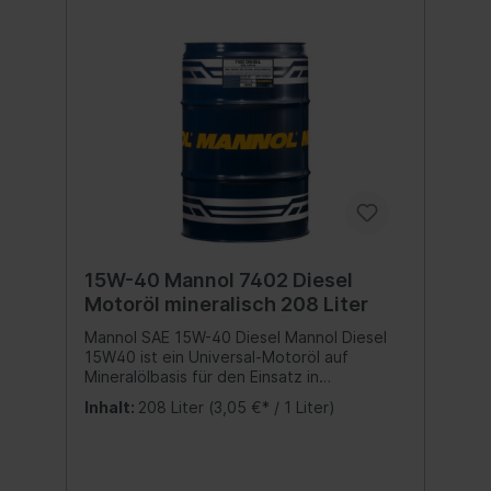
15W-40 Mannol 7402 Diesel
Motoröl mineralisch 208 Liter
Mannol SAE 15W-40 Diesel Mannol Diesel
15W40 ist ein Universal-Motoröl auf
Mineralölbasis für den Einsatz in
hochbeschleunigten Dieselmotoren von
Inhalt:
208 Liter
(3,05 €* / 1 Liter)
Pkw und Lkw, mit einem Turbolader.
Sorgfältig ausgewogene Additivzusätze
schützen vor Verschleiß und verhindern
Korrosion. Minimiert Rußbildung. Bietet