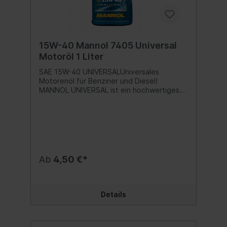
15W-40 Mannol 7405 Universal
Motoröl 1 Liter
SAE 15W-40 UNIVERSALUniversales
Motorenöl für Benziner und Diesel!
MANNOL UNIVERSAL ist ein hochwertiges
mineralisches Motoröl für PKW´s und
Lieferwagen. Geeignet für alle Benzin- und
Dieselmotoren.Schützt vor Verschleiß und
verhindert
Schwarzschlammbildung.Ganzjährig
einsetzbar.Spezifikation: API SG/CD Beste
Qualität MADE IN EUKein
Ab
4,50 €*
wiederaufbereitetes Öl sondern eine echte
Alternative zu teuren Markenmotorölen!
Inhalt:1 Liter
Details