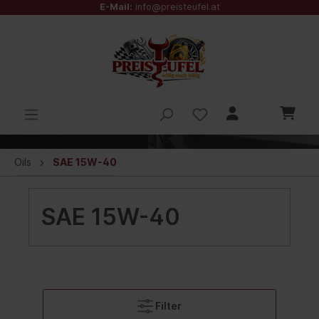
E-Mail:
info@preisteufel.at
Oils
SAE 15W-40
SAE 15W-40
Filter