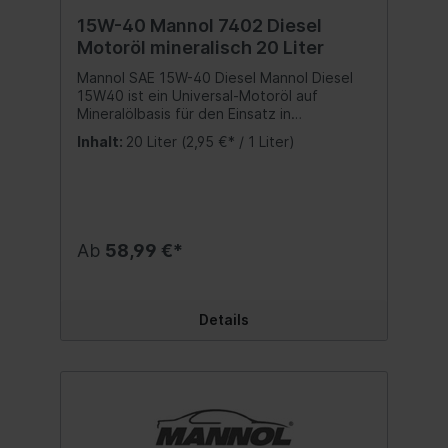
15W-40 Mannol 7402 Diesel
Motoröl mineralisch 20 Liter
Mannol SAE 15W-40 Diesel Mannol Diesel
15W40 ist ein Universal-Motoröl auf
Mineralölbasis für den Einsatz in
hochbeschleunigten Dieselmotoren von
Inhalt:
20 Liter
(2,95 €* / 1 Liter)
Pkw und Lkw, mit einem Turbolader.
Sorgfältig ausgewogene Additivzusätze
schützen vor Verschleiß und verhindern
Korrosion. Minimiert Rußbildung. Bietet
zuverlässige Schmierung und Sauberkeit
des Motors unter allen
Ab
58,99 €*
Betriebsbedingungen. Entspricht
folgenden Freigaben und Spezifikation:
SAE 15W-40API CG-4/CF-4/CF/SLACEA
E3/B3/A3MAN 3275MB 228.3/229.1MTU
Details
2.0VOLVO VDSVW 505.00/501.01 Beste
Qualität MADE IN EUKein
wiederaufbereitetes Öl sondern eine echte
Alternative zu teuren Markenmotorölen!
Inhalt:20 Liter