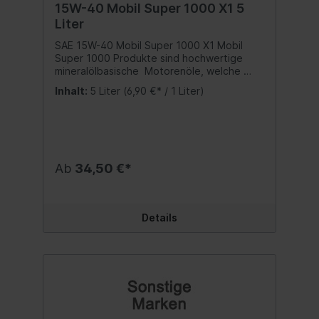
15W-40 Mobil Super 1000 X1 5
Liter
SAE 15W-40 Mobil Super 1000 X1 Mobil
Super 1000 Produkte sind hochwertige
mineralölbasische Motorenöle, welche
hohen Schutz und Leistung
Inhalt:
5 Liter
(6,90 €* / 1 Liter)
bieten.VorteileMit Mobil Super 1000
Motorenölen können Sie sich darauf
verlassen, dass Sie die Leistung abrufen
können, die Sie von Ihrem Fahrzeug
erwarten.Mobil Super 1000 X1 bietet:
Guter Motorenschutz unter vielen
Ab
34,50 €*
Einsatzbedingungen im täglichen
Straßenverkehr Hohe Funktionalität und
Betriebssicherheit durch bewährte
Komponenten Gute Schmiereigenschaften
Details
auch bei hohen Temperaturen
AnwendungMobil Super 1000 Produkte
wurden für die Verwendung in nahezu allen
Fahrzeugen formuliert. ExxonMobil
empfiehlt Mobil Super 1000 insbesondere
für tägliches Fahren unter normalen
Bedingungen: Fast alle
Motorentechnologien Benzin und Diesel