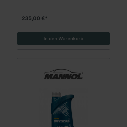
Korrosion. Minimiert Rußbildung. Bietet
zuverlässige Schmierung und Sauberkeit
des Motors unter allen
235,00 €*
Betriebsbedingungen. Entspricht
folgenden Freigaben und Spezifikation:
SAE 15W-40API CG-4/CF-4/CF/SLACEA
E3/B3/A3MAN 3275MB 228.3/229.1MTU
In den Warenkorb
2.0VOLVO VDSVW 505.00/501.01 Beste
Qualität MADE IN EUKein
wiederaufbereitetes Öl sondern eine echte
Alternative zu teuren Markenmotorölen!
Inhalt:60 Liter