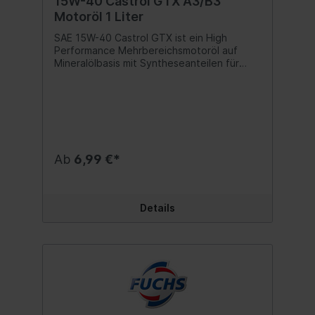
15W-40 Castrol GTX A3/B3
Motoröl 1 Liter
SAE 15W-40 Castrol GTX ist ein High
Performance Mehrbereichsmotoröl auf
Mineralölbasis mit Syntheseanteilen für
Otto- und Dieselmotoren. Die optimierte
Zusammensetzung schützt den Motor vor
Ablagerungs- und
Schwarzschlammbildung.Das Castrol GTX
15W-40 Öl für Dieselmotoren verlängert die
Motorlebensdauer, schützt vor Verschleiß
durch extreme Klimabedingungen,
Ab
6,99 €*
schlechte Straßen oder starke
Beanspruchung etwa beim Ziehen von
Fahrzeugen. Vorteile gute
Hochtemperaturstabilität, d.h. auch bei
Details
hohen Temperaturen bleibt der Schmierfilm
belastbar und druckstabilhohe
Schmiersicherheit und guter
Verschleißschutz durch sorgfältig
zusammengestelltes Additivpakethält den
Motor sauber und bietet Zuverlässigkeit für
viele Kilometerkatalysatorschonend durch
niedrigen Phosporgehalt ERFÜLLT ODER