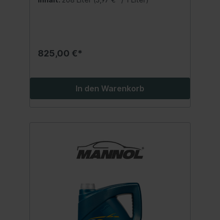
Lieferwagen.Geeignet für alle Benzin- und
Dieselmotoren.Schützt vor Verschleiß und
verhindert
Schwarzschlammbildung.Ganzjährig
einsetzbar.Spezifikation: API SG/CD Beste
Qualität MADE IN EUKein
825,00 €*
wiederaufbereitetes Öl sondern eine echte
Alternative zu teuren Markenmotorölen!
Inhalt:208 Liter
In den Warenkorb