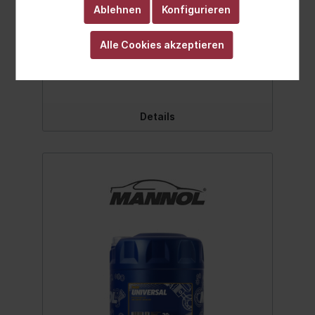
Dieselmotoren.Schützt vor Verschleiß und
Ablehnen
Konfigurieren
verhindert
Schwarzschlammbildung.Ganzjährig
Alle Cookies akzeptieren
einsetzbar.Spezifikation: API SG/CD Beste
Qualität MADE IN EUKein
Ab
36,99 €*
wiederaufbereitetes Öl sondern eine echte
Alternative zu teuren Markenmotorölen!
Inhalt:10 Liter
Details