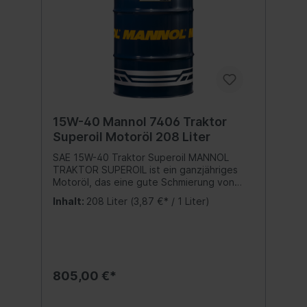
15W-40 Mannol 7406 Traktor
Superoil Motoröl 208 Liter
SAE 15W-40 Traktor Superoil MANNOL
TRAKTOR SUPEROIL ist ein ganzjähriges
Motoröl, das eine gute Schmierung von
Viertakt-Dieselmotoren sicherstellt. Das
Inhalt:
208 Liter
(3,87 €* / 1 Liter)
Motoröl wird in Motoren von Maschinen,
Fahrzeugen und anderen Geräten
verwendet, die den Einsatz von Öl mit den
angegebenen Parameter erfordern. Das
Traktor Superoil wird für Motoren mit und
ohne Turbolader empfohlen.Spezifikation:
805,00 €*
API SG/CD Beste Qualität MADE IN EUKein
wiederaufbereitetes Öl sondern eine echte
Alternative zu teuren Markenmotorölen!