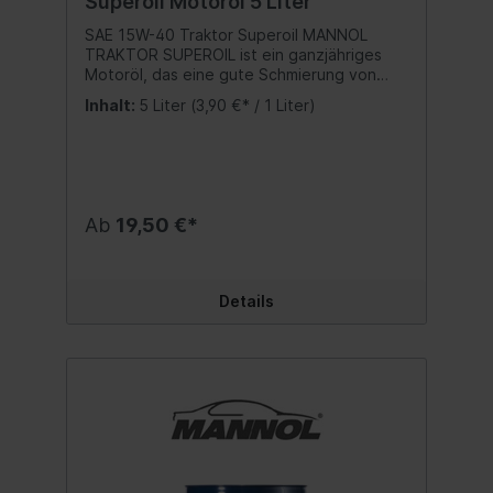
Superoil Motoröl 5 Liter
SAE 15W-40 Traktor Superoil MANNOL
TRAKTOR SUPEROIL ist ein ganzjähriges
Motoröl, das eine gute Schmierung von
Viertakt-Dieselmotoren sicherstellt. Das
Inhalt:
5 Liter
(3,90 €* / 1 Liter)
Motoröl wird in Motoren von Maschinen,
Fahrzeugen und anderen Geräten
verwendet, die den Einsatz von Öl mit den
angegebenen Parameter erfordern. Das
Traktor Superoil wird für Motoren mit und
ohne Turbolader empfohlen.Spezifikation:
Ab
19,50 €*
API SG/CD Beste Qualität MADE IN EUKein
wiederaufbereitetes Öl sondern eine echte
Alternative zu teuren Markenmotorölen!
Inhalt:5 Liter
Details