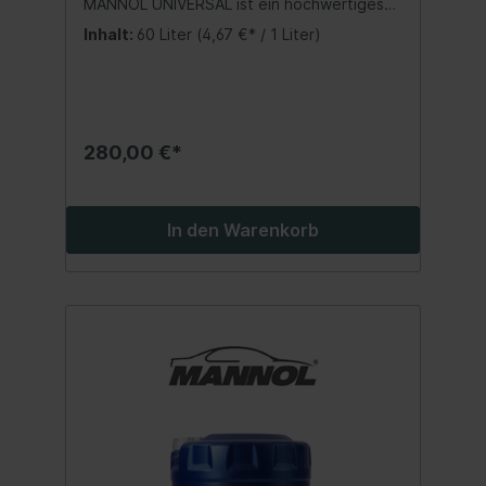
MANNOL UNIVERSAL ist ein hochwertiges
mineralisches Motoröl für PKW´s und
Inhalt:
60 Liter
(4,67 €* / 1 Liter)
Lieferwagen. Geeignet für alle Benzin- und
Dieselmotoren.Schützt vor Verschleiß und
verhindert
Schwarzschlammbildung.Ganzjährig
einsetzbar.Spezifikation: API SG/CD Beste
Qualität MADE IN EUKein
280,00 €*
wiederaufbereitetes Öl sondern eine echte
Alternative zu teuren Markenmotorölen!
Inhalt:60 Liter
In den Warenkorb