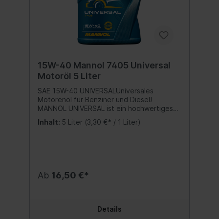
15W-40 Mannol 7405 Universal
Motoröl 5 Liter
SAE 15W-40 UNIVERSALUniversales
Motorenöl für Benziner und Diesel!
MANNOL UNIVERSAL ist ein hochwertiges
mineralisches Motoröl für PKW´s und
Inhalt:
5 Liter
(3,30 €* / 1 Liter)
Lieferwagen.Geeignet für alle Benzin- und
Dieselmotoren.Schützt vor Verschleiß und
verhindert
Schwarzschlammbildung.Ganzjährig
einsetzbar.Spezifikation: API SG/CD Beste
Qualität MADE IN EUKein
Ab
16,50 €*
wiederaufbereitetes Öl sondern eine echte
Alternative zu teuren Markenmotorölen!
Inhalt:5 Liter
Details