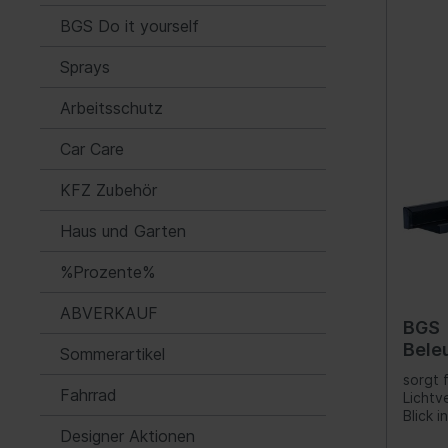
BGS Do it yourself
Automatikgetriebe
Fede
Luftf
Sprays
Feder
Arbeitsschutz
Nivea
Hydra
Car Care
Blatt
KFZ Zubehör
Haus und Garten
Kraftstoffaufbereitung
Inform
%Prozente%
Gemischaufbereitung
Werk
Vergaseranlage
Komm
ABVERKAUF
BGS
Abgasreinigung
Instr
Bele
Sommerartikel
Audio
für 
sorgt 
Fahrrad
Lichtv
Ante
Blick i
Navig
blendf
Designer Aktionen