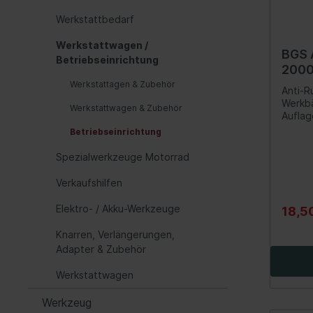
Dicht
Hauptbremszylinder
Getriebeöle
Anhänger
Zentral
Werkstattbedarf
Haupt
Dicht
Verschleißanzeige
Tschiep Tschiep
Silverli
Seilzüge, Hebeschlingen
Reser
Werkstattwagen /
Schr
Hochleistungs-Bremse
BGS 
Abschleppen
Betriebseinrichtung
Klap
2000
Kabel
Hebel/Seile/Züge
Sailun
Walser
Schr
Werkstattagen & Zubehör
Anti-R
Isoli
Vakuumpumpe
Werkb
Werkstattwagen & Zubehör
Bremskraftverstärker
Auflag
Bautei
Betriebseinrichtung
zuzus
Design
Spezialwerkzeuge Motorrad
Getriebe
Federu
etc.ab
zu rei
Schaltgetriebe
Fede
Verkaufshilfen
560 m
anbau
Werkzeuge
Elektro- / Akku-Werkzeuge
18,5
Schr
Artikelsuche über Grafik
Knarren, Verlängerungen,
Öle
Doppelkupplungsgetriebe
Adapter & Zubehör
Fahrw
Automatisiertes Schaltgetriebe
Werkstattwagen
(ASG)
Stoß
Werkzeug
Öle
Werk