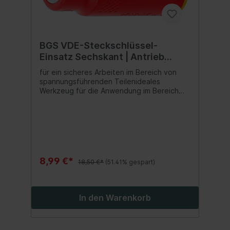
BGS VDE-Steckschlüssel-
Einsatz Sechskant | Antrieb
Innenvierkant 10 mm (3/8") | SW
für ein sicheres Arbeiten im Bereich von
10 mm
spannungsführenden Teilenideales
Werkzeug für die Anwendung im Bereich
der Elektroinstallation oder für Reparatur-
und Wartungsarbeiten an Hybrid- und
Elektrofahrzeugenreduziert die Gefahr von
Kurzschlüssenoptimales Werkzeug für
Elektriker und Elektrofachkräfte
8,99 €*
18,50 €*
(51.41% gespart)
In den Warenkorb