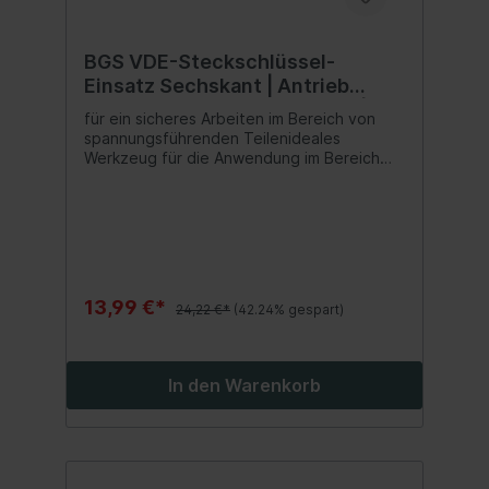
BGS VDE-Steckschlüssel-
Einsatz Sechskant | Antrieb
Innenvierkant 12,5 mm (1/2") | SW
für ein sicheres Arbeiten im Bereich von
12 mm
spannungsführenden Teilenideales
Werkzeug für die Anwendung im Bereich
der Elektroinstallation oder für Reparatur-
und Wartungsarbeiten an Hybrid- und
Elektrofahrzeugenreduziert die Gefahr von
Kurzschlüssenoptimales Werkzeug für
Elektriker und Elektrofachkräfte
13,99 €*
24,22 €*
(42.24% gespart)
In den Warenkorb