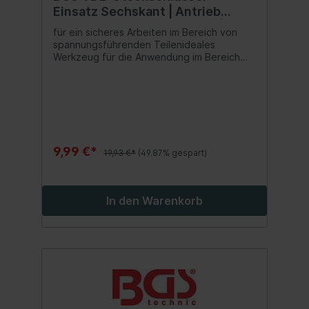
Einsatz Sechskant | Antrieb
Innenvierkant 10 mm (3/8") | SW
für ein sicheres Arbeiten im Bereich von
16 mm
spannungsführenden Teilenideales
Werkzeug für die Anwendung im Bereich
der Elektroinstallation oder für Reparatur-
und Wartungsarbeiten an Hybrid- und
Elektrofahrzeugenreduziert die Gefahr von
Kurzschlüssenoptimales Werkzeug für
Elektriker und Elektrofachkräfte
9,99 €*
19,93 €*
(49.87% gespart)
In den Warenkorb