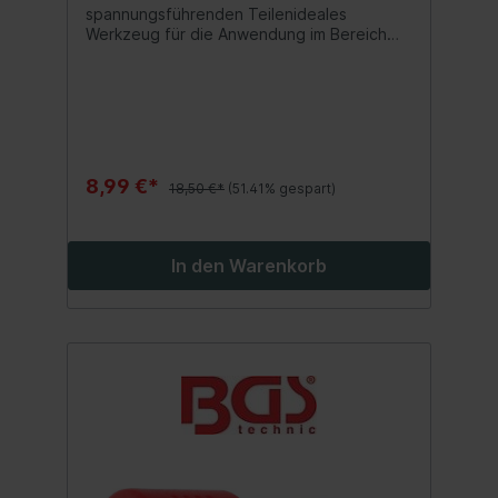
14 mm
spannungsführenden Teilenideales
Werkzeug für die Anwendung im Bereich
der Elektroinstallation oder für Reparatur-
und Wartungsarbeiten an Hybrid- und
Elektrofahrzeugenreduziert die Gefahr von
Kurzschlüssenoptimales Werkzeug für
Elektriker und Elektrofachkräfte
8,99 €*
18,50 €*
(51.41% gespart)
In den Warenkorb