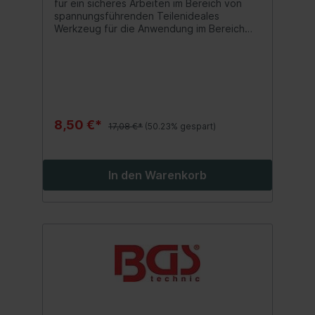
für ein sicheres Arbeiten im Bereich von
7 mm
spannungsführenden Teilenideales
Werkzeug für die Anwendung im Bereich
der Elektroinstallation oder für Reparatur-
und Wartungsarbeiten an Hybrid- und
Elektrofahrzeugenreduziert die Gefahr von
Kurzschlüssenoptimales Werkzeug für
Elektriker und Elektrofachkräfte
8,50 €*
17,08 €*
(50.23% gespart)
In den Warenkorb