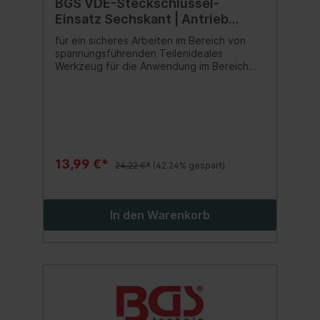
BGS VDE-Steckschlüssel-
Einsatz Sechskant | Antrieb
Innenvierkant 12,5 mm (1/2") | SW
für ein sicheres Arbeiten im Bereich von
10 mm
spannungsführenden Teilenideales
Werkzeug für die Anwendung im Bereich
der Elektroinstallation oder für Reparatur-
und Wartungsarbeiten an Hybrid- und
Elektrofahrzeugenreduziert die Gefahr von
Kurzschlüssenoptimales Werkzeug für
Elektriker und Elektrofachkräfte
13,99 €*
24,22 €*
(42.24% gespart)
In den Warenkorb