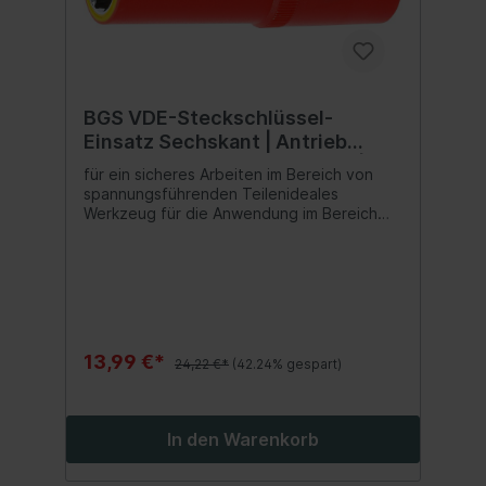
BGS VDE-Steckschlüssel-
Einsatz Sechskant | Antrieb
Innenvierkant 12,5 mm (1/2") | SW
für ein sicheres Arbeiten im Bereich von
14 mm
spannungsführenden Teilenideales
Werkzeug für die Anwendung im Bereich
der Elektroinstallation oder für Reparatur-
und Wartungsarbeiten an Hybrid- und
Elektrofahrzeugenreduziert die Gefahr von
Kurzschlüssenoptimales Werkzeug für
Elektriker und Elektrofachkräfte
13,99 €*
24,22 €*
(42.24% gespart)
In den Warenkorb