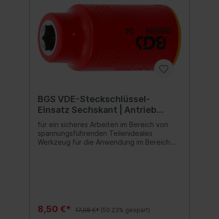
BGS VDE-Steckschlüssel-
Einsatz Sechskant | Antrieb
Innenvierkant 10 mm (3/8") | SW
für ein sicheres Arbeiten im Bereich von
8 mm
spannungsführenden Teilenideales
Werkzeug für die Anwendung im Bereich
der Elektroinstallation oder für Reparatur-
und Wartungsarbeiten an Hybrid- und
Elektrofahrzeugenreduziert die Gefahr von
Kurzschlüssenoptimales Werkzeug für
Elektriker und Elektrofachkräfte
8,50 €*
17,08 €*
(50.23% gespart)