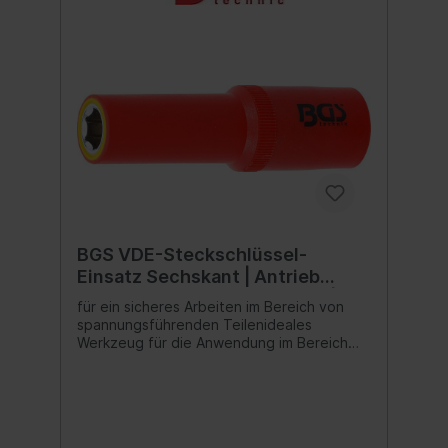
BGS VDE-Steckschlüssel-
Einsatz Sechskant | Antrieb
Innenvierkant 12,5 mm (1/2") | SW
für ein sicheres Arbeiten im Bereich von
11 mm
spannungsführenden Teilenideales
Werkzeug für die Anwendung im Bereich
der Elektroinstallation oder für Reparatur-
und Wartungsarbeiten an Hybrid- und
Elektrofahrzeugenreduziert die Gefahr von
Kurzschlüssenoptimales Werkzeug für
Elektriker und Elektrofachkräfte