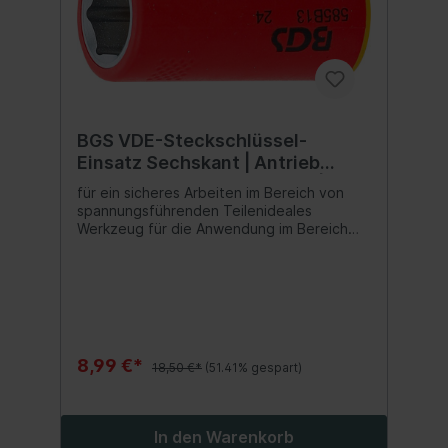
BGS VDE-Steckschlüssel-
Einsatz Sechskant | Antrieb
Innenvierkant 10 mm (3/8") | SW
für ein sicheres Arbeiten im Bereich von
13 mm
spannungsführenden Teilenideales
Werkzeug für die Anwendung im Bereich
der Elektroinstallation oder für Reparatur-
und Wartungsarbeiten an Hybrid- und
Elektrofahrzeugenreduziert die Gefahr von
Kurzschlüssenoptimales Werkzeug für
Elektriker und Elektrofachkräfte
8,99 €*
18,50 €*
(51.41% gespart)
In den Warenkorb