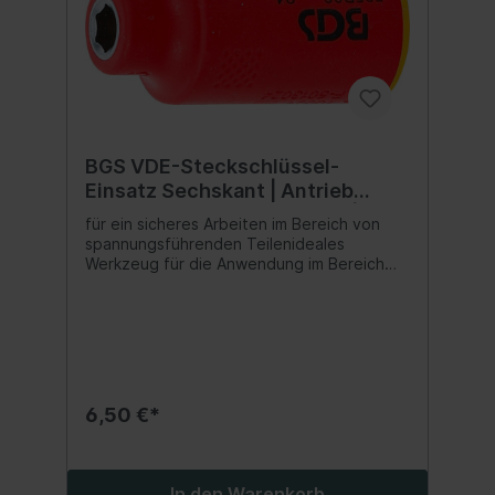
BGS VDE-Steckschlüssel-
Einsatz Sechskant | Antrieb
Innenvierkant 10 mm (3/8") | SW
für ein sicheres Arbeiten im Bereich von
6 mm
spannungsführenden Teilenideales
Werkzeug für die Anwendung im Bereich
der Elektroinstallation oder für Reparatur-
und Wartungsarbeiten an Hybrid- und
Elektrofahrzeugenreduziert die Gefahr von
Kurzschlüssenoptimales Werkzeug für
Elektriker und Elektrofachkräfte
6,50 €*
In den Warenkorb