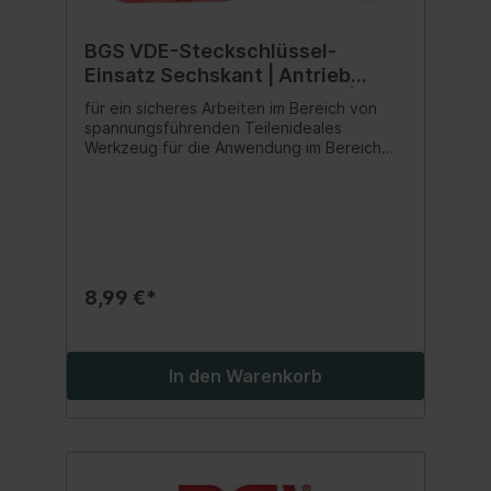
BGS VDE-Steckschlüssel-
Einsatz Sechskant | Antrieb
Innenvierkant 10 mm (3/8") | SW
für ein sicheres Arbeiten im Bereich von
18 mm
spannungsführenden Teilenideales
Werkzeug für die Anwendung im Bereich
der Elektroinstallation oder für Reparatur-
und Wartungsarbeiten an Hybrid- und
Elektrofahrzeugenreduziert die Gefahr von
Kurzschlüssenoptimales Werkzeug für
Elektriker und Elektrofachkräfte
8,99 €*
In den Warenkorb