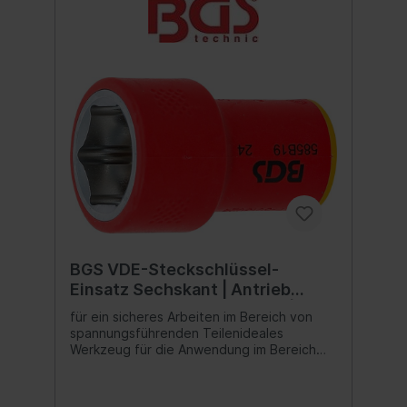
BGS VDE-Steckschlüssel-
Einsatz Sechskant | Antrieb
Innenvierkant 10 mm (3/8") | SW
für ein sicheres Arbeiten im Bereich von
19 mm
spannungsführenden Teilenideales
Werkzeug für die Anwendung im Bereich
der Elektroinstallation oder für Reparatur-
und Wartungsarbeiten an Hybrid- und
Elektrofahrzeugenreduziert die Gefahr von