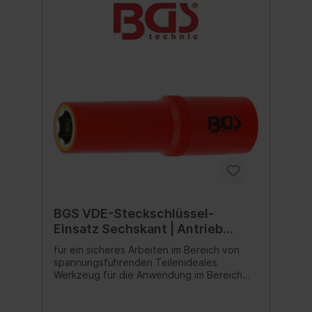
BGS VDE-Steckschlüssel-
Einsatz Sechskant | Antrieb
Innenvierkant 12,5 mm (1/2") | SW
für ein sicheres Arbeiten im Bereich von
13 mm
spannungsführenden Teilenideales
Werkzeug für die Anwendung im Bereich
der Elektroinstallation oder für Reparatur-
und Wartungsarbeiten an Hybrid- und