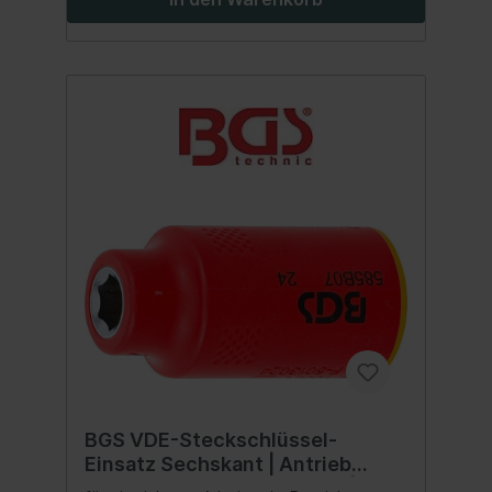
BGS VDE-Steckschlüssel-
Einsatz Sechskant | Antrieb
Innenvierkant 10 mm (3/8") | SW