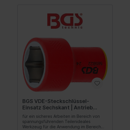
BGS VDE-Steckschlüssel-
Einsatz Sechskant | Antrieb
Innenvierkant 10 mm (3/8") | SW
für ein sicheres Arbeiten im Bereich von
22 mm
spannungsführenden Teilenideales
Werkzeug für die Anwendung im Bereich