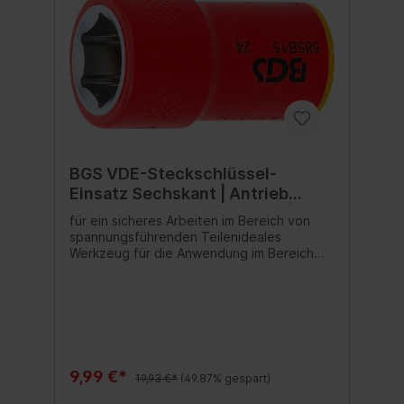
BGS VDE-Steckschlüssel-
Einsatz Sechskant | Antrieb
Innenvierkant 10 mm (3/8") | SW
für ein sicheres Arbeiten im Bereich von
15 mm
spannungsführenden Teilenideales
Werkzeug für die Anwendung im Bereich
der Elektroinstallation oder für Reparatur-
und Wartungsarbeiten an Hybrid- und
Elektrofahrzeugenreduziert die Gefahr von
Kurzschlüssenoptimales Werkzeug für
Elektriker und Elektrofachkräfte
9,99 €*
19,93 €*
(49.87% gespart)