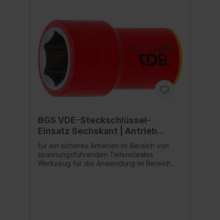
BGS VDE-Steckschlüssel-
Einsatz Sechskant | Antrieb
Innenvierkant 10 mm (3/8") | SW
für ein sicheres Arbeiten im Bereich von
17 mm
spannungsführenden Teilenideales
Werkzeug für die Anwendung im Bereich
der Elektroinstallation oder für Reparatur-
und Wartungsarbeiten an Hybrid- und
Elektrofahrzeugenreduziert die Gefahr von
Kurzschlüssenoptimales Werkzeug für
Elektriker und Elektrofachkräfte