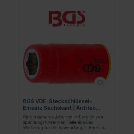
BGS VDE-Steckschlüssel-
Einsatz Sechskant | Antrieb
Innenvierkant 10 mm (3/8") | SW
für ein sicheres Arbeiten im Bereich von
12 mm
spannungsführenden Teilenideales
Werkzeug für die Anwendung im Bereich
der Elektroinstallation oder für Reparatur-