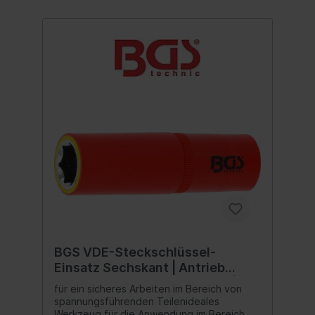
BGS VDE-Steckschlüssel-
Einsatz Sechskant | Antrieb
Innenvierkant 12,5 mm (1/2") | SW
für ein sicheres Arbeiten im Bereich von
16 mm
spannungsführenden Teilenideales
Werkzeug für die Anwendung im Bereich