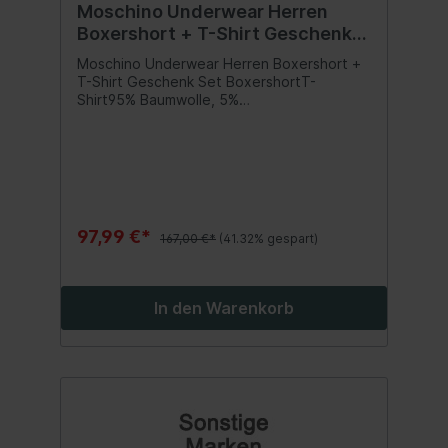
Moschino Underwear Herren
Boxershort + T-Shirt Geschenk
Set Gr. XL
Moschino Underwear Herren Boxershort +
T-Shirt Geschenk Set BoxershortT-
Shirt95% Baumwolle, 5%
ElasthanPflegehinweis:
MaschinenwäscheModellnummer: 2102-
8119Herren Geschenk SetInhalt:1 Set
97,99 €*
167,00 €*
(41.32% gespart)
In den Warenkorb