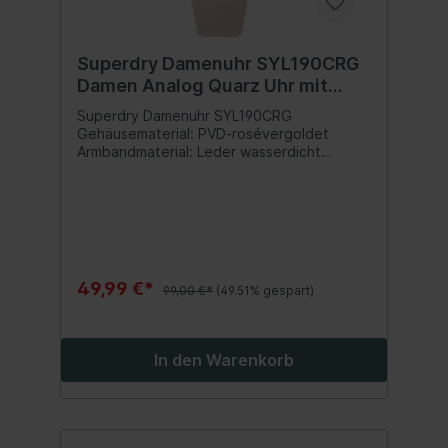
Superdry Damenuhr SYL190CRG
Damen Analog Quarz Uhr mit
Leder Armband SUPER DEAL
Superdry Damenuhr SYL190CRG
Gehäusematerial: PVD-rosévergoldet
Armbandmaterial: Leder wasserdicht
Gehäusedurchmesser: 40 Millimeter
Ziffernblattfarbe: weiß-grau Farbe
Armband: rosa Original und NEU inklusive
Papiere und Uhrenbox - perfektes
Geschenk! NEUPREIS: 99€ Inhalt:1 Stück
49,99 €*
99,00 €*
(49.51% gespart)
In den Warenkorb