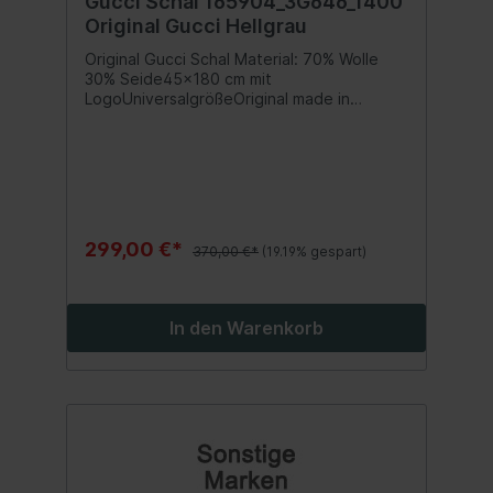
Gucci Schal 165904_3G646_1400
Original Gucci Hellgrau
Original Gucci Schal Material: 70% Wolle
30% Seide45x180 cm mit
LogoUniversalgrößeOriginal made in
ItalyInhalt:1 Stück
299,00 €*
370,00 €*
(19.19% gespart)
In den Warenkorb