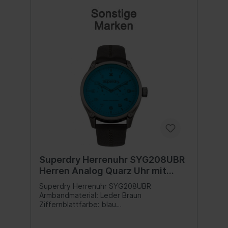
Superdry Herrenuhr SYG208UBR
Herren Analog Quarz Uhr mit
Leder Armband SUPER DEAL
Superdry Herrenuhr SYG208UBR
Armbandmaterial: Leder Braun
Ziffernblattfarbe: blau
Gehäusedurchmesser: 48mm
Wasserdichtigkeit: 3 bars Schließe: