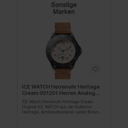
ICE WATCH Herrenuhr Heritage
Cream 001201 Herren Analog
Quarz Uhr mit Leder Armband
ICE Watch Herrenuhr Heritage Cream
SUPER DEAL
Original ICE WATCH aus der Kolletion
Heritage. Armbandmaterial: Leder Braun
Ziffernblattfarbe: Beige
Gehäusedurchmesser: 48mm
Wasserdichtigkeit: 10 bars Schließe: