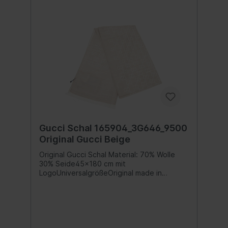
Gucci Schal 165904_3G646_9500
Original Gucci Beige
Original Gucci Schal Material: 70% Wolle
30% Seide45x180 cm mit
LogoUniversalgrößeOriginal made in
ItalyInhalt:1 Stück