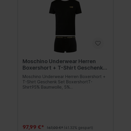
Moschino Underwear Herren
Boxershort + T-Shirt Geschenk
Set Gr. L
Moschino Underwear Herren Boxershort +
T-Shirt Geschenk Set BoxershortT-
Shirt95% Baumwolle, 5%
ElasthanPflegehinweis:
MaschinenwäscheModellnummer: 2102-
8119Herren Geschenk SetInhalt:1 Set
97,99 €*
167,00 €*
(41.32% gespart)