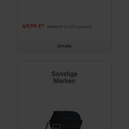
Dornschließe Original und NEU inklusive
Papiere und Uhrenbox - perfektes
Geschenk! NEUPREIS: 129€ Inhalt:1 Stück
49,99 €*
129,00 €*
(61.25% gespart)
Details