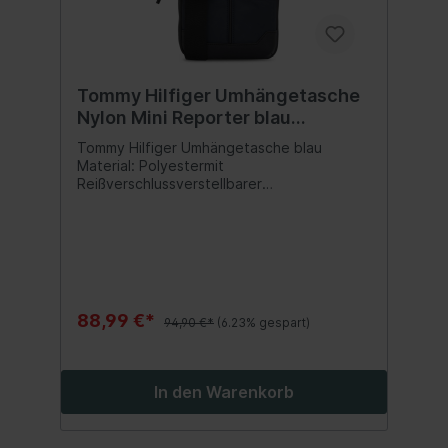
Tommy Hilfiger Umhängetasche
Nylon Mini Reporter blau
ABVERKAUF!
Tommy Hilfiger Umhängetasche blau
Material: Polyestermit
Reißverschlussverstellbarer
Trageriemengefüttert, ein FachInhalt:1
Stück
88,99 €*
94,90 €*
(6.23% gespart)
In den Warenkorb