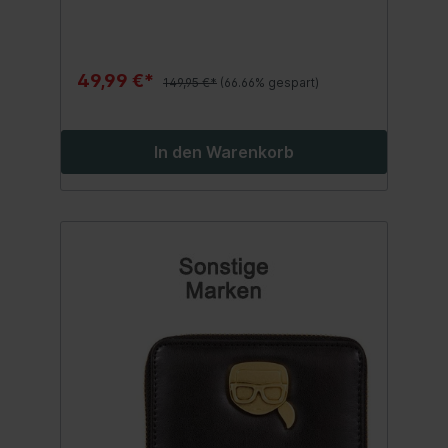
Dornschließe Original und NEU inklusive
Papiere und Uhrenbox - perfektes
Geschenk! NEUPREIS: 149.95€ Inhalt:1
Stück
49,99 €*
149,95 €*
(66.66% gespart)
In den Warenkorb