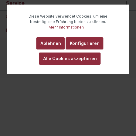
Service
Shop Service
Diese Website verwendet Cookies, um eine
bestmögliche Erfahrung bieten zu können.
Mehr Informationen ...
Informationen
Ablehnen
Konfigurieren
* Alle Preise inkl. gesetzl. Mehrwertsteuer zzgl.
Versandkosten
und ggf. Nachnahmegebühren, wenn nicht
Alle Cookies akzeptieren
anders angegeben.
Realisiert mit Cutvert GmbH