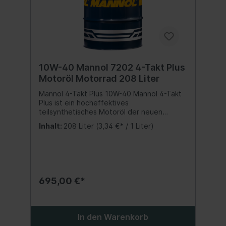
10W-40 Mannol 7202 4-Takt Plus
Motoröl Motorrad 208 Liter
Mannol 4-Takt Plus 10W-40 Mannol 4-Takt
Plus ist ein hocheffektives
teilsynthetisches Motoröl der neuen
Generation, speziell auf Motorräder, ATVs,
Inhalt:
208 Liter
(3,34 €* / 1 Liter)
Roller und andere Kraftfahrzeuge mit Luft-
oder Wasserkühlung von Viertaktmotoren
abgestimmt. Ein Paket von
teilsynthetischen Komponenten
gewährleistet ausgezeichneten Schutz
gegen Kolbenfressen, Korrosion und
695,00 €*
Schaumbildung selbst bei extremen
Beanspruchungen des Motors. Sehr gute
Kaltstarteigenschaften. Spezifikation:SAE
10W-40API SLJASO MA/MA2 Inhalt:208 Liter
In den Warenkorb