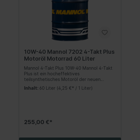
10W-40 Mannol 7202 4-Takt Plus
Motoröl Motorrad 60 Liter
Mannol 4-Takt Plus 10W-40 Mannol 4-Takt
Plus ist ein hocheffektives
teilsynthetisches Motoröl der neuen
Generation, speziell auf Motorräder, ATVs,
Inhalt:
60 Liter
(4,25 €* / 1 Liter)
Roller und andere Kraftfahrzeuge mit Luft-
oder Wasserkühlung von Viertaktmotoren
abgestimmt. Ein Paket von
teilsynthetischen Komponenten
gewährleistet ausgezeichneten Schutz
gegen Kolbenfressen, Korrosion und
255,00 €*
Schaumbildung selbst bei extremen
Beanspruchungen des Motors. Sehr gute
Kaltstarteigenschaften. Spezifikation:SAE