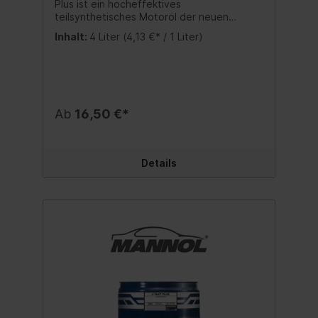
Plus ist ein hocheffektives
teilsynthetisches Motoröl der neuen
Generation, speziell auf Motorräder, ATVs,
Inhalt:
4 Liter
(4,13 €* / 1 Liter)
Roller und andere Kraftfahrzeuge mit Luft-
oder Wasserkühlung von Viertaktmotoren
abgestimmt. Ein Paket von
teilsynthetischen Komponenten
gewährleistet ausgezeichneten Schutz
gegen Kolbenfressen, Korrosion und
Ab
16,50 €*
Schaumbildung selbst bei extremen
Beanspruchungen des Motors. Sehr gute
Kaltstarteigenschaften. Spezifikation:SAE
10W-40API SLJASO MA/MA2 Inhalt:4 Liter
Details