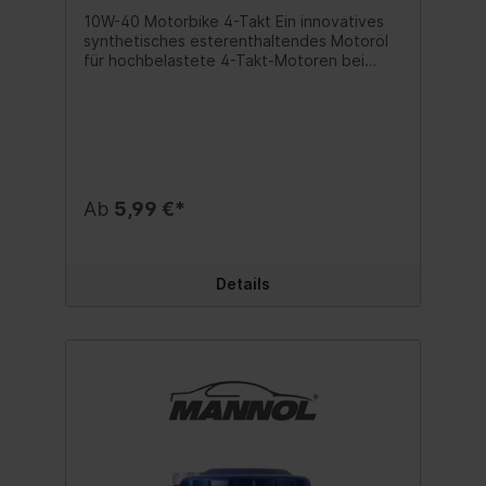
10W-40 Motorbike 4-Takt Ein innovatives
synthetisches esterenthaltendes Motoröl
für hochbelastete 4-Takt-Motoren bei
Motorrädern, Pitbikes, Motards usw. für
Geländefahrzeuge (Enduro, Motocross,
Trials usw.) und Autobahn (Stuntriding,
Supermoto usw.) unter extremen
Belastungen. Es wurde für einen
garantierten Schutz des Motors und der
Dauerfestigkeit des Getriebegehäuses
Ab
5,99 €*
entwickelt.Produkteigenschaften:- Ein
spezielles Additivpaket und eine
synthetische Basis stellen einen hohen
Traktionskoeffizienten in
Details
Reibungselementen sicher, welche deren
Abnutzung durch Vermeidung des
Rutschens verhindern und einen genauen
und reibungslosen Betrieb der Kupplung
beim Starten, Beschleunigen und Fahren
mit konstanter Geschwindigkeit
sicherstellen und daher einen einfachen
Gangwechsel zulassen;- Aufgrund seiner
esterenthaltenden Basis hat es
überragende Schmier-, Verschleißschutz-