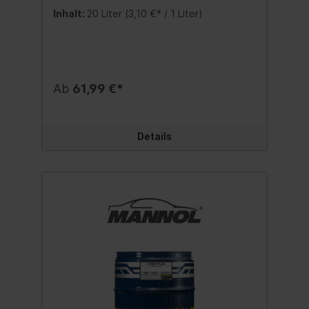
Motorräder, ATVs, Roller und andere
Inhalt:
20 Liter
(3,10 €* / 1 Liter)
Kraftfahrzeuge mit Luft- oder
Wasserkühlung von Viertaktmotoren
abgestimmt. Ein Paket von
teilsynthetischen Komponenten
gewährleistet ausgezeichneten Schutz
gegen Kolbenfressen, Korrosion und
Ab
61,99 €*
Schaumbildung selbst bei extremen
Beanspruchungen des Motors. Sehr gute
Kaltstarteigenschaften. Spezifikation:SAE
10W-40API SLJASO MA/MA2 Inhalt:20 Liter
Details