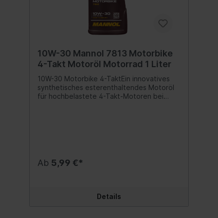
10W-30 Mannol 7813 Motorbike
4-Takt Motoröl Motorrad 1 Liter
10W-30 Motorbike 4-TaktEin innovatives
synthetisches esterenthaltendes Motoröl
für hochbelastete 4-Takt-Motoren bei
Motorrädern, Pitbikes, Motards usw. für
Geländefahrzeuge (Enduro, Motocross,
Trials usw.) und Autobahn (Stuntriding,
Supermoto usw.) unter extremen
Belastungen. Es wurde für einen
garantierten Schutz des Motors und der
Dauerfestigkeit des Getriebegehäuses
Ab
5,99 €*
entwickelt.Produkteigenschaften:- Ein
spezielles Additivpaket und eine
synthetische Basis stellen einen hohen
Traktionskoeffizienten in
Details
Reibungselementen sicher, welche deren
Abnutzung durch Vermeidung des