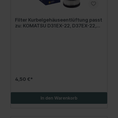
Filter Kurbelgehäuseentlüftung passt
zu: KOMATSU D31EX-22, D37EX-22,
D37PX-22, PC130-8, PC750-7, PC800-
7, PC800LC-8, PC88MR, WA 100M-6,
WA 90-6
4,50 €*
In den Warenkorb