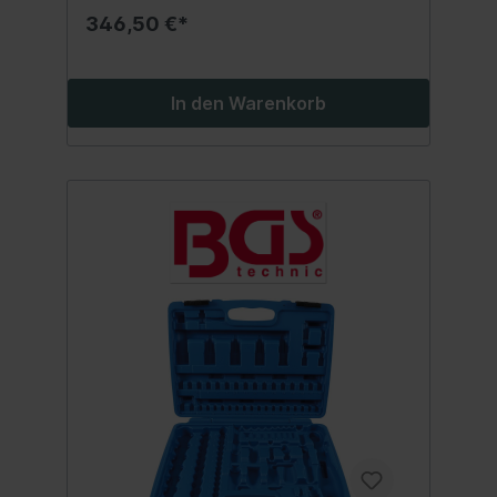
langlebig machenwährend des Transports
346,50 €*
sind alle im Koffer enthaltenen Teile durch
elastische Gurte und Klettverschlüsse gut
geschützt und an ihren Plätzen
gesichertWerkzeugtafeln aus
In den Warenkorb
schmutzabweisend beschichteten MDF
Holzfaserplatteneine EPE-Schaumeinlage
aus robustem, hochwertigem Hartschaum
verklebt im Bodenbereich bietet jedem
Werkzeug seinen festen
PlatzSteckschlüssel-Einsätze,
Umschaltknarre, VDE-Zangen, VDE-
Schraubendreher, Splintentreiber und
Doppel-Maulschlüssel gefertigt aus Chrom-
Vanadium StahlWinkelschlüssel und Bit-
Einsätze aus hochwertigem Chrom-
Vanadium Stahl (S2)Lieferumfang:1
Umschaltknarre | feinverzahnt | Abtrieb
Außenvierkant 6,3 mm (1/4") (Art. 630)1
Steckschlüssel-Einsatz Super Lock | Antrieb
Innenvierkant 6,3 mm (1/4") | SW 4 mm (Art.
2344)1 Steckschlüssel-Einsatz Super Lock |
Antrieb Innenvierkant 6,3 mm (1/4") | SW
4,5 mm (Art. 2339)1 Steckschlüssel-Einsatz
Super Lock | Antrieb Innenvierkant 6,3 mm