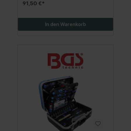
verschiedene Steckschlüssel-Einsätze,
91,50 €*
Bits, Adapter, gängige Größen an
Schraubendrehern und Ratschenring-
Maulschlüsselnermöglicht ein sicheres
Arbeiten auch in Hochspannungsbereichen
In den Warenkorb
durch VDE isolierte Werkzeuge (bis 1000
V)Lieferumfang:1 Ratschenring-
Maulschlüssel | umschaltbar | SW 10 mm
(Art. 6610)1 Ratschenring-Maulschlüssel |
umschaltbar | SW 13 mm (Art. 6613)1
Ratschenring-Maulschlüssel | umschaltbar |
SW 17 mm (Art. 6617)1 Ratschenring-
Maulschlüssel | umschaltbar | SW 19 mm
(Art. 6619)1 Drehgriff für Bits | 6,3 mm
(1/4") | 200 mm (Art. 217)1
Schraubendreher | Schlitz 8 mm |
Klingenlänge 150 mm (Art. 4905)1 VDE-
Schraubendreher | Kreuzschlitz PH1 |
Klingenlänge 80 mm (Art. 4926)1 VDE-
Schraubendreher | Schlitz 3 mm |
Klingenlänge 75 mm (Art. 4925)1 VDE-
Schraubendreher | Schlitz 4 mm |
Klingenlänge 100 mm (Art. 4924)1
Spannungsprüfer | 120 - 250 V | 140 mm
(Art. 725)1 Steckschlüssel-Einsatz