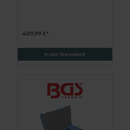
Auswahl an Werkzeugen und ist für viele
Anwendungen geeignetim stabilen
Hartschalenkoffer aus ABS Kunststoff mit
verstärkten Ecken, die das Gehäuse vor
Schäden schützen und es besonders
langlebig machenwährend des Transports
400,99 €*
sind alle im Koffer enthaltenen Teile durch
elastische Gurte und Klettverschlüsse gut
geschützt und an ihren Plätzen
gesichertWerkzeugtafeln aus
In den Warenkorb
schmutzabweisend beschichteten MDF
Holzfaserplatteneine EPE-Schaumeinlage
aus robustem, hochwertigem Hartschaum
verklebt im Bodenbereich bietet jedem
Werkzeug seinen festen
PlatzSteckschlüssel-Einsätze,
Umschaltknarren, VDE-Zangen, VDE-
Schraubendreher und Maul-Ringschlüssel
gefertigt aus Chrom-Vanadium StahlBits
aus hochwertigem Chrom-Vanadium-Stahl
(S2), mit intelligentem Farbleitsystem für
jedes ProfilLieferumfang:1 Umschaltknarre |
feinverzahnt | Abtrieb Außenvierkant 6,3
mm (1/4") (Art. 630)1 Umschaltknarre |
feinverzahnt | Abtrieb Außenvierkant 12,5