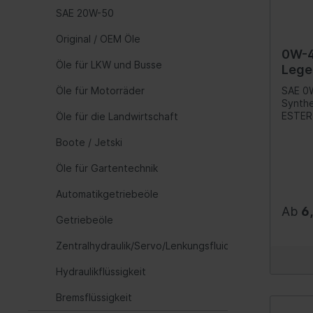
Dicht
Hauptbremszylinder
Getriebeöle
Anhänger
SAE 20W-50
Zentral
Haupt
Dicht
Verschleißanzeige
Tschiep Tschiep
Silverli
Seilzüge, Hebeschlingen
Original / OEM Öle
Reser
Schr
Hochleistungs-Bremse
0W-4
Abschleppen
Öle für LKW und Busse
Klap
Lege
Kabel
Hebel/Seile/Züge
Sailun
Walser
Liter
Öle für Motorräder
SAE 0
Isoli
Vakuumpumpe
Synth
Bremskraftverstärker
ESTER 
Öle für die Landwirtschaft
vollsy
Motorö
Boote / Jetski
Verwen
Getriebe
Federu
Diesel
Öle für Gartentechnik
unkonv
Schaltgetriebe
Fede
Basisöl
Automatikgetriebeöle
anbau
Werkzeuge
Additi
Ab
6
niedri
Getriebeöle
Schr
Artikelsuche über Grafik
hochsc
Optima
Öle
Zentralhydraulik/Servo/Lenkungsfluid
Doppelkupplungsgetriebe
Für pr
Fahrw
Spezif
Automatisiertes Schaltgetriebe
Hydraulikflüssigkeit
SM/CF
(ASG)
Stoß
Beste 
Bremsflüssigkeit
wieder
Öle
Werk