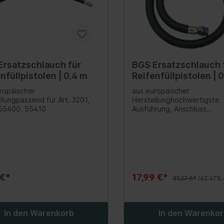
eizung
Bedienelemente
dach
ra
h-Hilfe/Türbetätigung
Ersatzschlauch für
BGS Ersatzschlauch 
/Relais/Schalter
nfüllpistolen | 0,4 m
Reifenfüllpistolen | 
rkhilfe/Rückfahrwarner
ropäischer
aus europäischer
alverriegelung
llungpassend für Art. 3201,
Herstellunghochwertigste
 55400, 55410
Ausführung, Anschluss
en
vermessingtpassend für Art
3242, 55400, 55410
klappenbetätigung
lwerkzeuge Fahrrad
Werkstattbedarf
Heber / Traversen / 
 €*
17,99 €*
Montier-, Stemmhebe
31,27 €*
(42.47% 
Hydraulik
Lampen & Leuchten
In den Warenkorb
In den Warenko