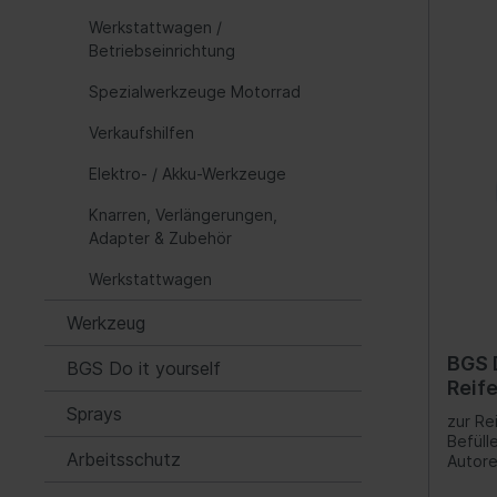
Werkstattwagen /
Automatikgetriebe
Fede
Betriebseinrichtung
Luftf
Spezialwerkzeuge Motorrad
Feder
Verkaufshilfen
Nivea
Hydra
Elektro- / Akku-Werkzeuge
Blatt
Knarren, Verlängerungen,
Adapter & Zubehör
Kraftstoffaufbereitung
Inform
Werkstattwagen
Gemischaufbereitung
Werk
Werkzeug
Vergaseranlage
Komm
BGS 
BGS Do it yourself
Abgasreinigung
Instr
Reife
Audio
- 8 b
Sprays
zur Re
Befüll
Ante
Arbeitsschutz
Autore
Navig
umscha