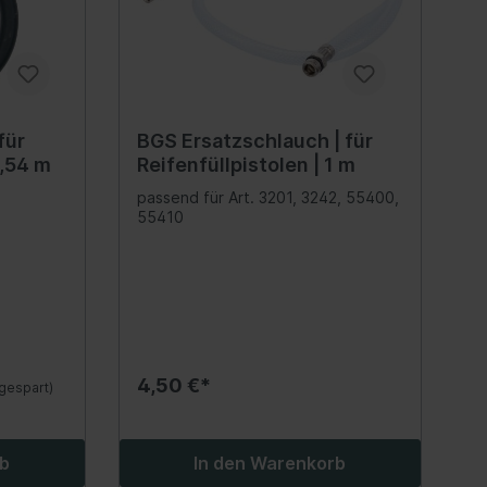
Werkzeuge
Schalter
Bedienung/Regelung
Ventile
für
BGS Ersatzschlauch | für
Trockner
0,54 m
Reifenfüllpistolen | 1 m
Verdampfer
passend für Art. 3201, 3242, 55400,
55410
Schläuche/Leitung
. 3201,
Werkstattwagen /
Betriebseinrichtung
Krane
Werkstattagen & Zubehör
l
4,50 €*
gespart)
Werkstattwagen & Zubehör
Betriebseinrichtung
rb
In den Warenkorb