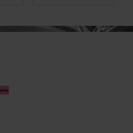
euge
 Spiegel
Innenausstattung
Getränkehalter
Griffe
Fensterheber
ellböcke
Verkleidung
Zubehör
Steckdose
rlagen &
Hand-/Fußhebelwerk
Sonnenblende
lagen,