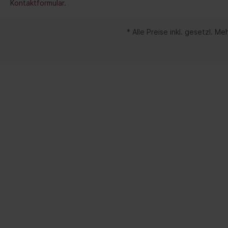
Kontaktformular
.
Spurverbreiterung
Werkzeuge
* Alle Preise inkl. gesetzl. M
Lenker/Lenkerlagerung
Streben/Stangen
Stabilisator/-befestigungsteile
Radnabe/-lagerung
Achsschenkel/-reparatursatz
Spezialwerkzeuge Motorrad
Verkauf
Fahrwerk / Bremse / Antrieb
Kata
Fahrwerk / Lenkung / Bremse
BGS 
/Antrieb
Lade