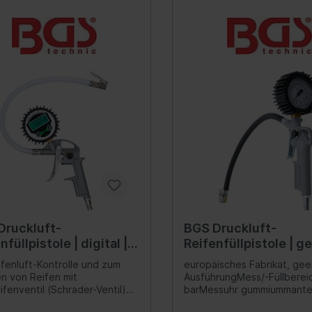
Verteilergetriebe
rung
Differential
ederung
Schalter/Ventile
bein-/Stoßdämpferlagerung
uregulierung/Fahrwerks-
ulik
federung
ations-/Kommunikationssysteme
Scheinwerferreinigun
zeuge
unikation
Druckluft-
BGS Druckluft-
umente
nfüllpistole | digital | 0
Reifenfüllpistole | ge
anlage
ar
0 - 10 bar
ifenluft-Kontrolle und zum
europäisches Fabrikat, gee
en von Reifen mit
AusführungMess/-Füllbereic
nne
ifenventil (Schrader-Ventil)4
barMessuhr gummiummante
ation
ltbare Messbereiche psi -
des Füllschlauchs ca. 400 