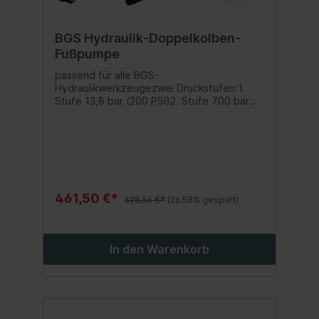
BGS Hydraulik-Doppelkolben-
Fußpumpe
passend für alle BGS-
Hydraulikwerkzeugezwei Druckstufen:1.
Stufe 13,8 bar (200 PSI)2. Stufe 700 bar
(10165 PSI)nutzbare Ölkapazität 700
mlÖlvolumen pro Hub1. Stufe 13,0 ml2.
Stufe 2,8 mlÖlanschlussgewinde 10 mm
(3/8") NPTSchlauchlänge 2,5 m
461,50 €*
628,56 €*
(26.58% gespart)
In den Warenkorb