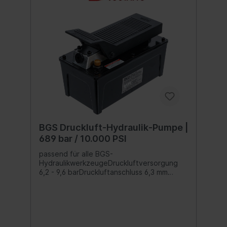
BGS Druckluft-Hydraulik-Pumpe |
689 bar / 10.000 PSI
passend für alle BGS-
HydraulikwerkzeugeDruckluftversorgung
6,2 - 9,6 barDruckluftanschluss 6,3 mm
(1/4") x 18 NPTDruckölanschluss 6,3 mm
(3/8") x 18 NPTmax. Ausgangsdruck 689
bar (10000 PSI)Ölbehälterinhalt 2,2
Liternutzbare Ölmenge 1,6 LiterGewicht 8,5
kgAbmessungen 261 x 135 x 185 mm