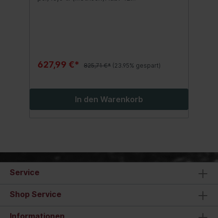
mmÖlkapazität: 77,7 cm³eingefahrene
Höhe: 120 mmausgefahrene Höhe: 162
mmFlanschgewinde: 2-3/4"x16Länge des
Flanschgewindes: 30 mmGewicht: 2,8 kg
627,99 €*
825,71 €*
(23.95% gespart)
In den Warenkorb
Service
Shop Service
Informationen