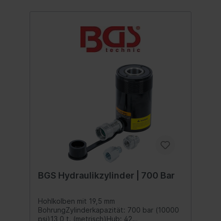
BGS Hydraulikzylinder | 700 Bar
Hohlkolben mit 19,5 mm
BohrungZylinderkapazität: 700 bar (10000
psi)13,0 t. (metrisch)Hub: 42