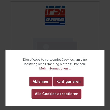
Diese Website verwendet Cookies, um eine
bestmögliche Erfahrung bieten zu können.
Mehr Informationen ...
Ablehnen
Konfigurieren
Dichtungssatz, Elektromotor
Alle Cookies akzeptieren