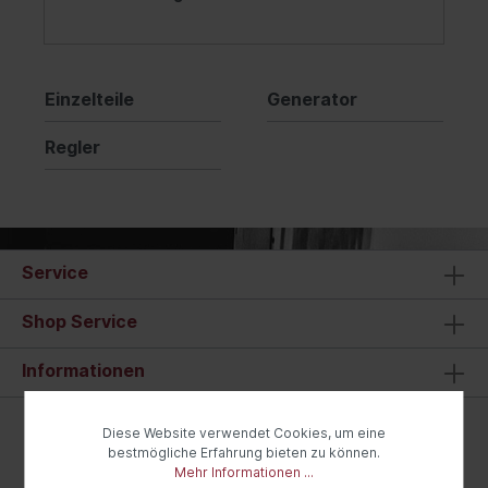
Einzelteile
Generator
Regler
Service
Shop Service
Informationen
* Alle Preise inkl. gesetzl. Mehrwertsteuer zzgl.
Diese Website verwendet Cookies, um eine
Versandkosten
und ggf. Nachnahmegebühren, wenn nicht
bestmögliche Erfahrung bieten zu können.
anders angegeben.
Mehr Informationen ...