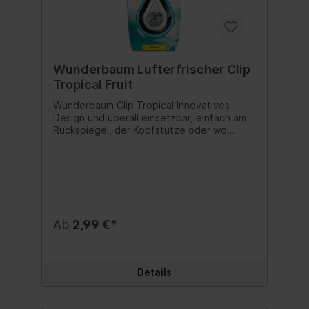
Wunderbaum Lufterfrischer Clip
Tropical Fruit
Wunderbaum Clip Tropical Innovatives
Design und überall einsetzbar, einfach am
Rückspiegel, der Kopfstütze oder wo
immer Sie möchten befestigen. Besonders
lang anhaltender Duft durch die neue
hochwertige Polymer-Technologie. Tropft
nicht und läuft auch nicht aus. Flexibel
einsetzbar: im Auto, Zuhause oder im Büro.
Ob am Innenspiegel oder am Fenstergriff,
um die Schreibtischlampe oder der
Ab
2,99 €*
Kleiderstange. Passt überall! Ein Original
Wunderbaum Qualitätsprodukt - entwickelt
und hergestellt in den USA. Modern und
dezent zugleich, ansprechende Farbe -
Details
einfach ein cooler Look! Duftnote: Tropical
Inhalt:1 Stk.