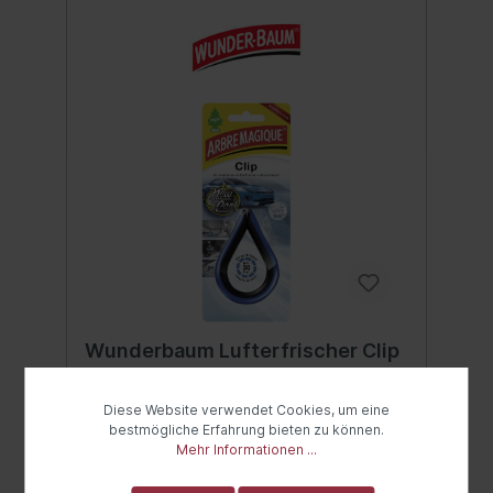
Wunderbaum Lufterfrischer Clip
New Car
Wunderbaum Clip New Car Innovatives
Diese Website verwendet Cookies, um eine
Design und überall einsetzbar, einfach am
bestmögliche Erfahrung bieten zu können.
Rückspiegel, der Kopfstütze oder wo
Mehr Informationen ...
immer Sie möchten befestigen. Besonders
lang anhaltender Duft durch die neue