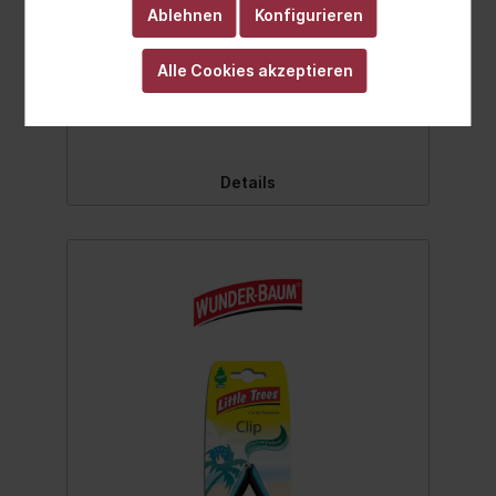
hochwertige Polymer-Technologie. Tropft
Ablehnen
Konfigurieren
nicht und läuft auch nicht aus. Flexibel
einsetzbar: im Auto, Zuhause oder im Büro.
Alle Cookies akzeptieren
Ob am Innenspiegel oder am Fenstergriff,
um die Schreibtischlampe oder der
Ab
3,50 €*
Kleiderstange. Passt überall! Ein Original
Wunderbaum Qualitätsprodukt - entwickelt
und hergestellt in den USA. Modern und
dezent zugleich, ansprechende Farbe -
Details
einfach ein cooler Look! Duftnote: New Car
Inhalt:1 Stk.