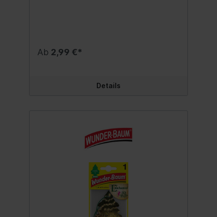
lang anhaltender Duft durch die neue
hochwertige Polymer-Technologie. Tropft
nicht und läuft auch nicht aus. Flexibel
einsetzbar: im Auto, Zuhause oder im Büro.
Ob am Innenspiegel oder am Fenstergriff,
um die Schreibtischlampe oder der
Ab
2,99 €*
Kleiderstange. Passt überall! Ein Original
Wunderbaum Qualitätsprodukt - entwickelt
und hergestellt in den USA. Modern und
dezent zugleich, ansprechende Farbe -
Details
einfach ein cooler Look! Duftnote: Vanille
Inhalt:1 Stk.