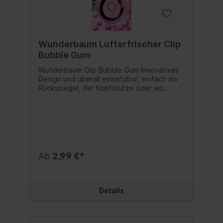
Wunderbaum Lufterfrischer Clip
Bubble Gum
Wunderbaum Clip Bubble Gum Innovatives
Design und überall einsetzbar, einfach am
Rückspiegel, der Kopfstütze oder wo
immer Sie möchten befestigen. Besonders
lang anhaltender Duft durch die neue
hochwertige Polymer-Technologie. Tropft
nicht und läuft auch nicht aus. Flexibel
einsetzbar: im Auto, Zuhause oder im Büro.
Ob am Innenspiegel oder am Fenstergriff,
um die Schreibtischlampe oder der
Ab
2,99 €*
Kleiderstange. Passt überall! Ein Original
Wunderbaum Qualitätsprodukt - entwickelt
und hergestellt in den USA. Modern und
dezent zugleich, ansprechende Farbe -
Details
einfach ein cooler Look! Duftnote: Bubble
Gum Inhalt:1 Stk.