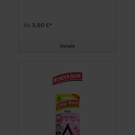
hochwertige Polymer-Technologie. Tropft
nicht und läuft auch nicht aus. Flexibel
einsetzbar: im Auto, Zuhause oder im Büro.
Ob am Innenspiegel oder am Fenstergriff,
um die Schreibtischlampe oder der
Ab
3,50 €*
Kleiderstange. Passt überall! Ein Original
Wunderbaum Qualitätsprodukt - entwickelt
und hergestellt in den USA. Modern und
dezent zugleich, ansprechende Farbe -
Details
einfach ein cooler Look! Duftnote: Black Ice
Inhalt:1 Stk.