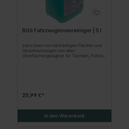
BGS Fahrzeuginnenreiniger | 5 l
zum Lösen von hartnäckigen Flecken und
Verschmutzungen von allen
Oberflächengeeignet für Textilien, Polster,
Leder, Kunststoffe, Dachhimmel, Teppich,
Armaturenbrett und Mittelkonsoleentweder
pur oder bei einem Mischverhältnis von ca.
1:3 einsetzbaranwendbar mit einem
Mikrofasertuch oder Schwammkurz über
die verschmutzten Oberflächen wischen
und ca. 2 - 5 Minuten wirken lassen
25,99 €*
In den Warenkorb