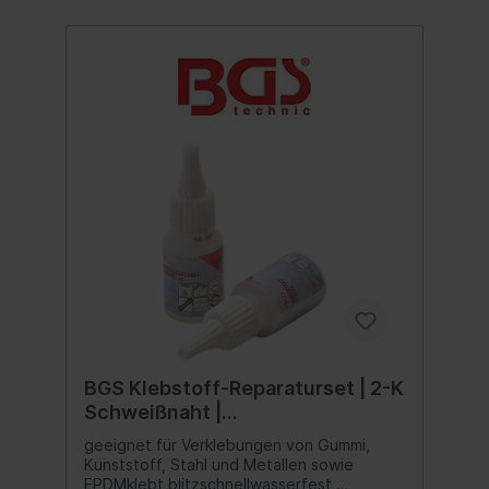
BGS Klebstoff-Reparaturset | 2-K
Schweißnaht |
Industrieklebestoff 20 g /
geeignet für Verklebungen von Gummi,
Granulat 20 g
Kunststoff, Stahl und Metallen sowie
EPDMklebt blitzschnellwasserfest,