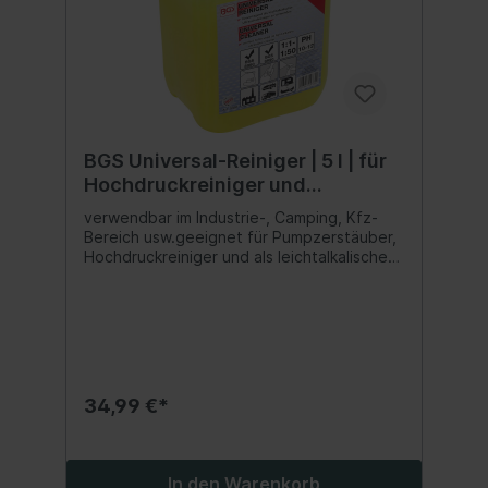
BGS Universal-Reiniger | 5 l | für
Hochdruckreiniger und
Ultraschallreiniger
verwendbar im Industrie-, Camping, Kfz-
Bereich usw.geeignet für Pumpzerstäuber,
Hochdruckreiniger und als leichtalkalischer
Ultraschallreiniger zu
verwendenhervorragend geeignet für
Ultraschallreiniger Art. 6879, 6880, 6881,
6882, 63080 und Teile-Waschgerät Art.
8693bereits in niedriger Dosierung steigert
dieser Reiniger die Übertragungsrate und
besitzt ausgezeichnete Löse- und
34,99 €*
Schmutztrageeigenschaftenausgezeichnet
es Netzverhaltenauch zur Manuellen
Reinigung geeignetMischungsverhältnis 1:1
bis 1:50pH-Wert: 10 - 12
In den Warenkorb