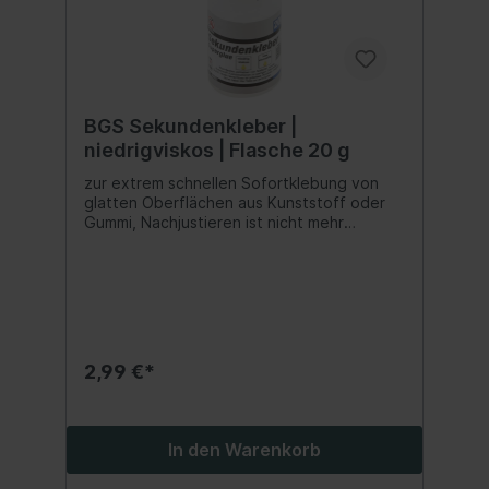
BGS Sekundenkleber |
niedrigviskos | Flasche 20 g
zur extrem schnellen Sofortklebung von
glatten Oberflächen aus Kunststoff oder
Gummi, Nachjustieren ist nicht mehr
möglichniedrigviskos
(dünnflüssig)vielfältige Einsatzgebietebei
Kauf von 25 Flaschen erfolgt die Lieferung
im verkaufsfördernden
DisplaykartonFlasche mit neuartiger
Verschlusskappe und PE-Nadel
(Kapillarwirkung)Kein
2,99 €*
NachlaufenNadelverschlussKein Verstopfen
der TüllenLeichtes Applizieren des
KlebstoffesPunktgenaues DosierenBasis:
Ethyl CyanacrylatFarbe:
In den Warenkorb
transparentViskosität 20°C: ca. 35 - 70
mPa.sDichte: ca. 1,05