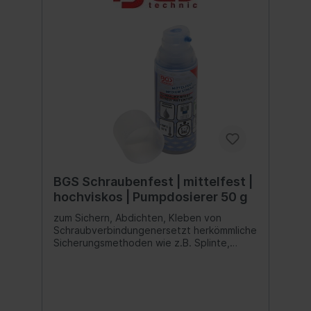
BGS Schraubenfest | mittelfest |
hochviskos | Pumpdosierer 50 g
zum Sichern, Abdichten, Kleben von
Schraubverbindungenersetzt herkömmliche
Sicherungsmethoden wie z.B. Splinte,
Federringe etc.geeignet für Motorenbau,
Rennsport, Maschinenbau, Kfz-
Werkstatten, Industrie, usw.Farbe:
dunkelblaumax. Gewindegröße:
M36Viskositätsbereich bei 20 °C: 2.000 -