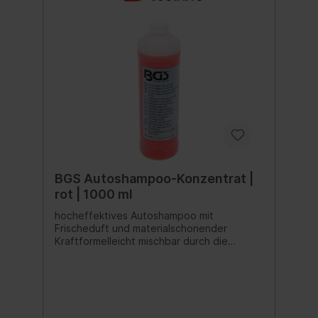
BGS Autoshampoo-Konzentrat |
rot | 1000 ml
hocheffektives Autoshampoo mit
Frischeduft und materialschonender
Kraftformelleicht mischbar durch die
Zugabe von Wasser und dann direkt
anwendbardem Wasser die gewünschte
Menge Autoshampoo zugeben, auf die
Fahrzeugoberfläche mit einem Schwamm
oder Waschhandschuh auftragen und
einreiben, mit Wasser abspülenfür die