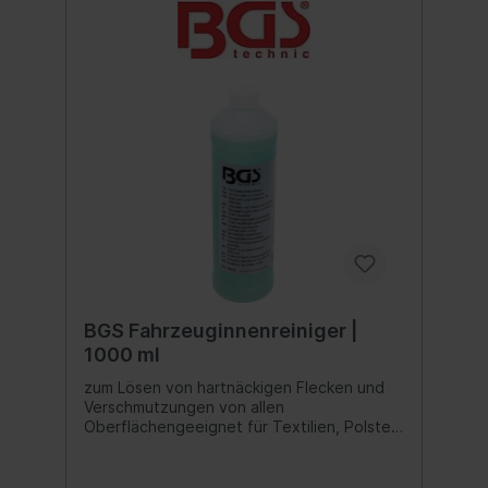
Mischverhältnis von 1:50 bis 1:150
einsetzbar
BGS Fahrzeuginnenreiniger |
1000 ml
zum Lösen von hartnäckigen Flecken und
Verschmutzungen von allen
Oberflächengeeignet für Textilien, Polster,
Leder, Kunststoffe, Dachhimmel, Teppich,
Armaturenbrett und Mittelkonsoleentweder
pur oder bei einem Mischverhältnis von ca.