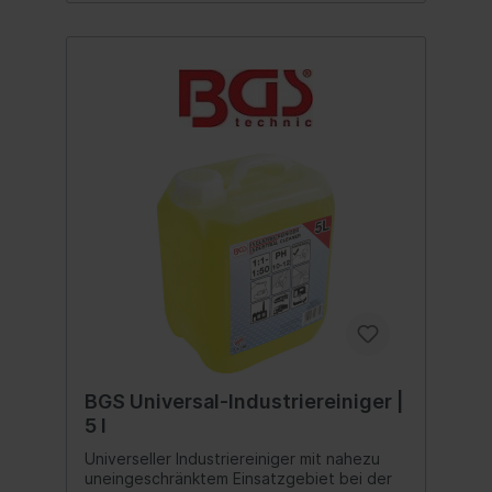
g/cm³Spaltfüllvermögen: max. 0,07
mmTemperaturbeständigkeit: von -50 bis
+80°CHandfestigkeit Aluminium: ca. 5 - 15
SekundenHandfestigkeit Gummi: ca. 5 - 10
SekundenEndfestigkeit: 24
Stundengefertigt in der EU
BGS Universal-Industriereiniger |
5 l
Universeller Industriereiniger mit nahezu
uneingeschränktem Einsatzgebiet bei der