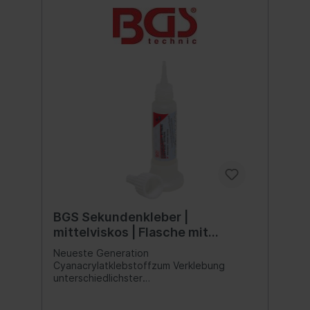
mmTemperaturbeständigkeit: von -50 bis
+80 °CHandfestigkeit: ca. 10 - 120
SekundenEndfestigkeit: 24 Stunden
BGS Sekundenkleber |
mittelviskos | Flasche mit
Standfuß 25 g
Neueste Generation
Cyanacrylatklebstoffzum Verklebung
unterschiedlichster
Materialverbindungen(Metall, Gummi, Holz,
Pappe, Keramik sowie die meisten