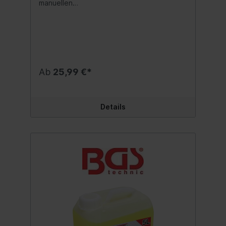
manuellen
Industriereinigunghochkonzentrierter,
schaumarmer
VielzweckreinigerAnwendungsbereiche:
Werkstattböden, Werkzeuge, Kunststoffe,
Glas, Maschinen, Motoren, Metalle
usw.Mischungsverhältnis: bis 1:50geeignet
für Art. 3277 Druckluft-Reinigungspistole
Ab
25,99 €*
Details