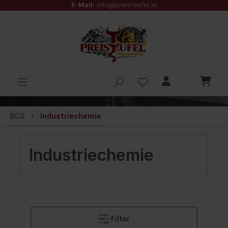
E-Mail:
info@preisteufel.at
BGS
Industriechemie
Industriechemie
Filter