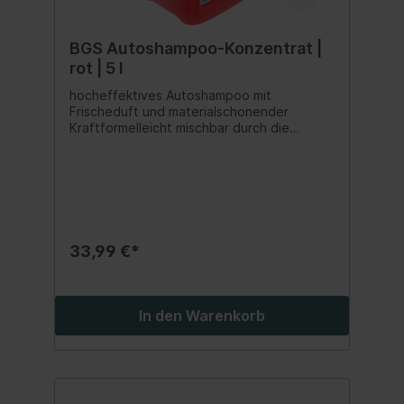
BGS Autoshampoo-Konzentrat |
rot | 5 l
hocheffektives Autoshampoo mit
Frischeduft und materialschonender
Kraftformelleicht mischbar durch die
Zugabe von Wasser und dann direkt
anwendbardem Wasser die gewünschte
Menge Autoshampoo zugeben, auf die
Fahrzeugoberfläche mit einem Schwamm
oder Waschhandschuh auftragen und
einreiben, mit Wasser abspülenfür die
effektive, schnelle und gründliche
33,99 €*
Reinigung sowie Entfernung von
Straßenschmutzgeeignet zur Reinigung
sämtlicher lackierter Oberflächen, Metall,
Glas, Kunststoff, Gummierungen
In den Warenkorb
usw.hinterlässt eine glänzende,
streifenfreie Oberflächezur Anwendung
auf allen wasserbeständigen,
abwaschbaren Oberflächenebenfalls
einsetzbar zur Reinigung von Felgen sowie
Motorrad, Roller, Fahrrädern und E-Bikesim