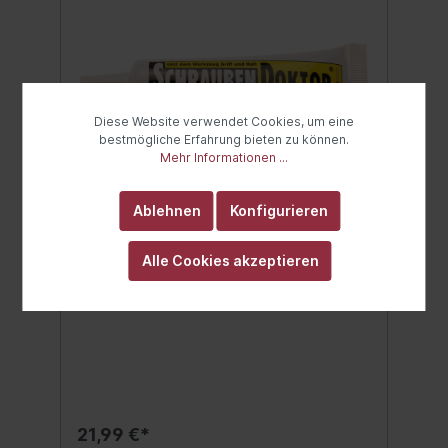
Diese Website verwendet Cookies, um eine
bestmögliche Erfahrung bieten zu können.
Mehr Informationen ...
BGS Schraubendoktor - Die
Ablehnen
Konfigurieren
Perfekte Schraubhilfe | Tube 20g
Alle Cookies akzeptieren
gibt Werkzeugen wie z.B.
Schraubendrehern oder Akkuschraubern
besseren Halt beim Lösen und Festziehen
von Schrauben aller Arterhöht die
Haftreibung zwischen Werkzeug und
Schraube bis zu 500 %sehr ergiebig, ein
Tropfen reicht für eine Schraube
21,99 €*