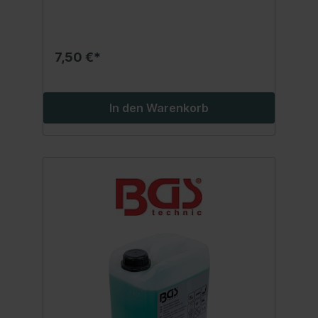
1:3 einsetzbaranwendbar mit einem
Mikrofasertuch oder Schwammkurz über
die verschmutzten Oberflächen wischen
und ca. 2 - 5 Minuten wirken lassen
7,50 €*
In den Warenkorb