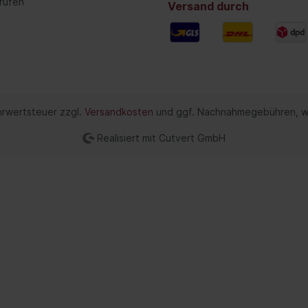
rufen
Versand durch
twerkzeuge / Isolierte
Industriechemie
uge
Kleber, Dichtmittel
Reiniger
tsysteme
Heizung/Lüftung
ehrwertsteuer zzgl.
Versandkosten
und ggf. Nachnahmegebühren, w
rvorwärmsystem
Innenraumluftfilter
risch)
Realisiert mit Cutvert GmbH
Steuergeräte
anlage
Innenraum-Wärmetau
rgerät
Gebläse-Einzelteile
erheber
Zusatzwasserpumpe
nsensor
Heizklappenkasten
dheizung
Kühlwasservorwärmu
ess-System
Schläuche/Rohre
windigkeitsregelanlage
Ventile/Regelung