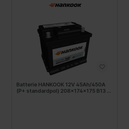
Batterie HANKOOK 12V 45Ah/450A
(P+ standardpol) 208x174x175 B13 -
Fuß mit der Höhe von 10,5 mm
(starterbatterie)