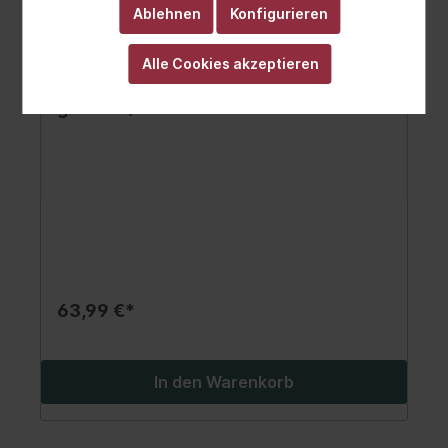
Ablehnen
Konfigurieren
Alle Cookies akzeptieren
Batterie AGM/Mit Elektrolyt trocken
geladen/Starterbatterie
(beschränkte Verkäufe an
Verbraucher) VARTA 12V 10Ah 160A
L+ Wartungsfrei elektrolyt im Set
151x70x131mm Mit Elektrolyt trocken
geladen YT12
63,99 €*
In den Warenkorb