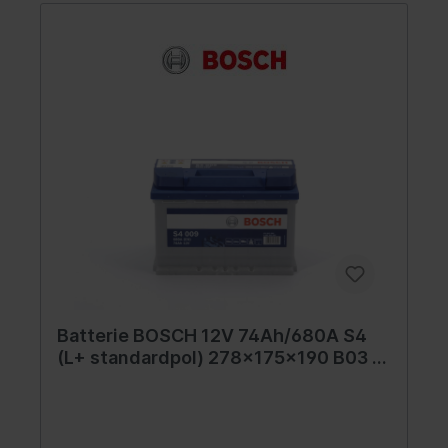
Batterie BOSCH 12V 74Ah/680A S4
(L+ standardpol) 278x175x190 B03 -
Fuß mit der Höhe von 10,5 mm
(starterbatterie)