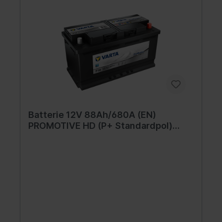
Batterie 12V 88Ah/680A (EN)
PROMOTIVE HD (P+ Standardpol)
353x174x189 B13 - Fuß mit der Höhe
von 10,5 mm (Starterbatterie)