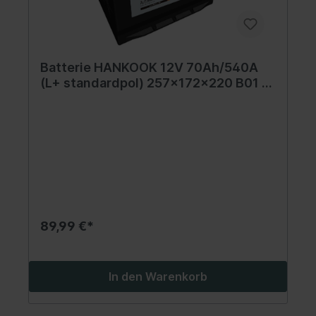
Batterie HANKOOK 12V 70Ah/540A
(L+ standardpol) 257x172x220 B01 -
Fuß mit der Höhe von 10,5 mm
(starterbatterie)
89,99 €*
In den Warenkorb