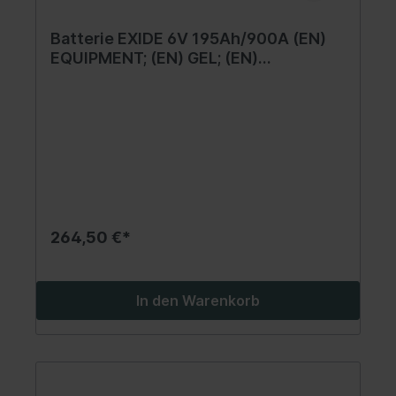
Batterie EXIDE 6V 195Ah/900A (EN)
EQUIPMENT; (EN) GEL; (EN)
MARINE/RV (P+ standardpol)
245x190x275 B00 - ohne
Befestigungssockel (gel)
264,50 €*
In den Warenkorb