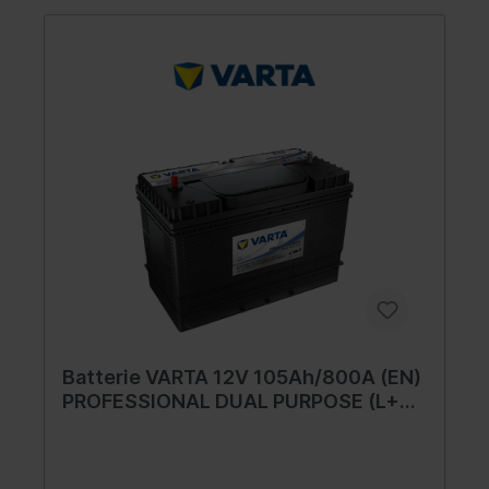
Batterie VARTA 12V 105Ah/800A (EN)
PROFESSIONAL DUAL PURPOSE (L+
gewindepol) 330x172x240 B01 - Fuß
mit der Höhe von 10,5 mm (start-
power)