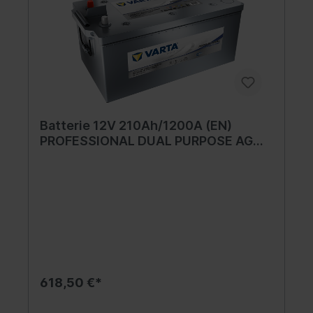
Batterie 12V 210Ah/1200A (EN)
PROFESSIONAL DUAL PURPOSE AGM
(L+ Standardpol) 518x276x242 B00 -
ohne Befestigungssockel (Start-
Power)
618,50 €*