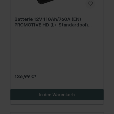
Batterie 12V 110Ah/760A (EN)
PROMOTIVE HD (L+ Standardpol)
514x175x210 B03 - Fuß mit der Höhe
von 10,5 mm (Starterbatterie)
136,99 €*
In den Warenkorb