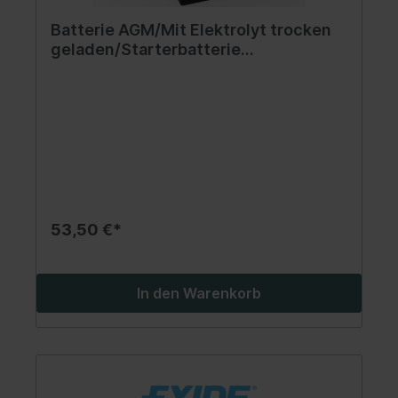
Batterie AGM/Mit Elektrolyt trocken
geladen/Starterbatterie
(beschränkte Verkäufe an
Verbraucher) EXIDE 12V 10Ah 160A L+
Wartungsfrei elektrolyt im Set
150x70x130mm Mit Elektrolyt
trocken geladen YT12
53,50 €*
In den Warenkorb