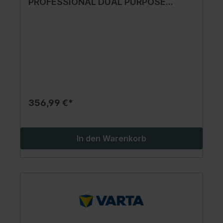
PROFESSIONAL DUAL PURPOSE
(Standardpol) 518x276x242 B00 -
ohne Befestigungssockel
356,99 €*
In den Warenkorb