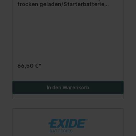
trocken geladen/Starterbatterie
(beschränkte Verkäufe an
Verbraucher) VARTA 12V 18Ah 100A
P+ Betriebs elektrolyt im Set
186x82x171mm Mit Elektrolyt
trocken geladen 51
66,50 €*
In den Warenkorb