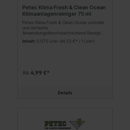
Petec Klima Fresh & Clean Ocean
Klimaanlagenreiniger 75 ml
Petec Klima Fresh & Clean Ocean schnelle
und einfache
Anwendungsilikonfreierfrischend Reinigt
die gesamte Klimaanlage und der
Inhalt:
0.075 Liter
(66,53 €* / 1 Liter)
Fahrzeuginnenraum wird erfrischt.
Unangenehme Gerüche (z. B. Tiergerüche,
Schweiß, Rauch, Schimmel und Faulgeruch)
werden beseitigt, zurück bleibt ein
angenehmer Duft. Schnelle und einfache
Anwendung Inhalt:75 ml.
Ab
4,99 €*
Details