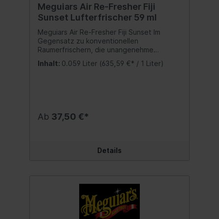
Meguiars Air Re-Fresher Fiji
Sunset Lufterfrischer 59 ml
Meguiars Air Re-Fresher Fiji Sunset Im
Gegensatz zu konventionellen
Raumerfrischern, die unangenehme
Gerüche nur überdecken, durchdringt der
Inhalt:
0.059 Liter
(635,59 €* / 1 Liter)
Meguiar´s Whole Car Air Re-Fresher den
kompletten Innenraum und sorgt für ein
angenehmes Dufterlebnis. Der auf
Knopfdruck automatisch austretende
Sprühduft verteilt sich gleichmäßig über die
Umlauftschaltung der Belüftungsanlage
Ab
37,50 €*
und dringt auch in schwer zugängliche
Bereiche vor. Auch hartnäckige Gerüche
dauerhaft vollständig entfernt.
Permanente Beseitigung unangenehmer
Details
Gerüche Stabil auch bei hohen
Innenraumtemperaturen Inhalt:59 ml.