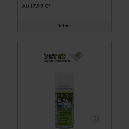
Umlauftschaltung der Belüftungsanlage
Ab
17,99 €*
und dringt auch in schwer zugängliche
Bereiche vor. Auch hartnäckige Gerüche
dauerhaft vollständig entfernt.
Permanente Beseitigung unangenehmer
Details
Gerüche Stabil auch bei hohen
Innenraumtemperaturen Inhalt:59 ml.