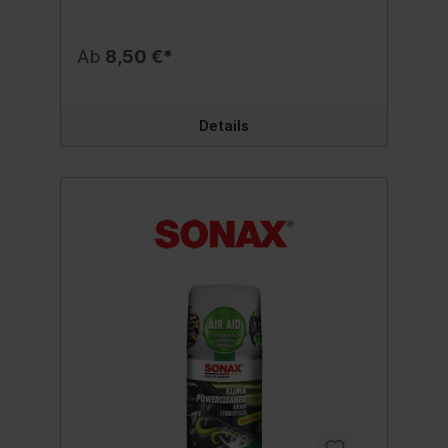
regelmäßiger Anwendung alle 6 Monate.
Der Klimaanlagenreiniger befreit von
lästigen Gerüchen und sorgt mit seinem
Ab
8,50 €*
erfrischenden Duft für ein angenehmes
Klima im Auto. Besonders schnell und
einfach in der Anwendung: nach nur 15
Minuten und ohne Aufwand ist das
Details
Fahrzeug wieder einsatzfähig. Inhalt:100 ml