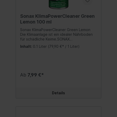
Sonax KlimaPowerCleaner Green
Lemon 100 ml
Sonax KlimaPowerCleaner Green Lemon
Die Klimaanlage ist ein idealer Nährboden
für schädliche Keime.SONAX
KlimaPowerCleaner sorgt schnell und
Inhalt:
0.1 Liter
(79,90 €* / 1 Liter)
einfach für langanhaltende Lufthygiene
und befreit von lästigen
Gerüchen.Dauerhafter Schutz bei
regelmäßiger Anwendung alle 6 Monate.
Der Klimaanlagenreiniger befreit von
lästigen Gerüchen und sorgt mit seinem
Ab
7,99 €*
erfrischenden Duft für ein angenehmes
Klima im Auto. Besonders schnell und
einfach in der Anwendung: nach nur 15
Minuten und ohne Aufwand ist das
Details
Fahrzeug wieder einsatzfähig. Inhalt:100 ml