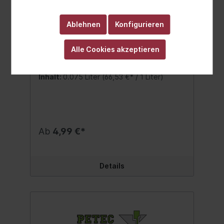
Petec Klima fresh & clean Vanille
Ablehnen
Konfigurieren
Klimaanlagenreiniger 75 ml
Petec Klima Fresh & Clean Vanille schnelle
Alle Cookies akzeptieren
und einfache
Anwendungsilikonfreierfrischend Reinigt
die gesamte Klimaanlage und der
Inhalt:
0.075 Liter
(66,53 €* / 1 Liter)
Fahrzeuginnenraum wird erfrischt.
Unangenehme Gerüche (z. B. Tiergerüche,
Schweiß, Rauch, Schimmel und Faulgeruch)
werden beseitigt, zurück bleibt ein
angenehmer Duft. Schnelle und einfache
Anwendung. Inhalt:75 ml.
Ab
4,99 €*
Details