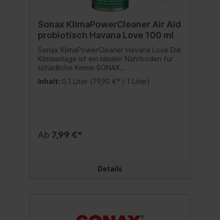
Sonax KlimaPowerCleaner Air Aid
probiotisch Havana Love 100 ml
Sonax KlimaPowerCleaner Havana Love Die
Klimaanlage ist ein idealer Nährboden für
schädliche Keime.SONAX
KlimaPowerCleaner sorgt schnell und
Inhalt:
0.1 Liter
(79,90 €* / 1 Liter)
einfach für langanhaltende Lufthygiene
und befreit von lästigen
Gerüchen.Dauerhafter Schutz bei
regelmäßiger Anwendung alle 6 Monate.
Der Klimaanlagenreiniger befreit von
lästigen Gerüchen und sorgt mit seinem
Ab
7,99 €*
erfrischenden Duft für ein angenehmes
Klima im Auto. Besonders schnell und
einfach in der Anwendung: nach nur 15
Minuten und ohne Aufwand ist das
Details
Fahrzeug wieder einsatzfähig. Inhalt:100 ml