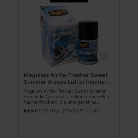
Meguiars Air Re-Fresher Sweet
Summer Breeze Lufterfrischer
59 ml
Meguiars Air Re-Fresher Sweet Summer
Breeze Im Gegensatz zu konventionellen
Raumerfrischern, die unangenehme
Gerüche nur überdecken, durchdringt der
Inhalt:
0.059 Liter
(304,92 €* / 1 Liter)
Meguiar´s Whole Car Air Re-Fresher den
kompletten Innenraum und sorgt für ein
angenehmes Dufterlebnis. Der auf
Knopfdruck automatisch austretende
Sprühduft verteilt sich gleichmäßig über die