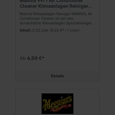
Mannol 9971 Air Conditioner
Cleaner Klimaanlagen Reiniger
520 ml
Mannol Klimaanlagen Reiniger MANNOL Air
Conditioner Cleaner ist ein neu
entwickelter Klimaanlagen-Spezialreiniger,
der eine optimale Reinigung der
Inhalt:
0.52 Liter
(8,65 €* / 1 Liter)
Klimaanlage und die Neutralisierung
unangenehmer Gerüche während der
Benutzung sicherstellt. Der
Klimaanlagenreiniger reinigt effektiv die
äußeren und inneren Vorrichtungen des
Luftklimatisierungssystems, wobei
Ab
4,50 €*
Pilzkolonien, Stämme krankheitserregender
Mikroorganismen und Viren beseitigt
werden sowie ihre Neubildung langfristig
verhindert wird. Eine regelmäßige
Details
Anwendung dieses Produkts beseitigt den
negativen Einfluss der Klimaanlage auf Ihre
Gesundheit. Inhalt:520 ml. ACHTUNG:
Extrem entzündbares Aerosol. Behälter
steht unter Druck: Kann bei Erwärmung
bersten. Darf nicht in die Hände von
Kindern gelangen. Von Hitze, heißen
Oberflächen, Funken, offenen Flammen und