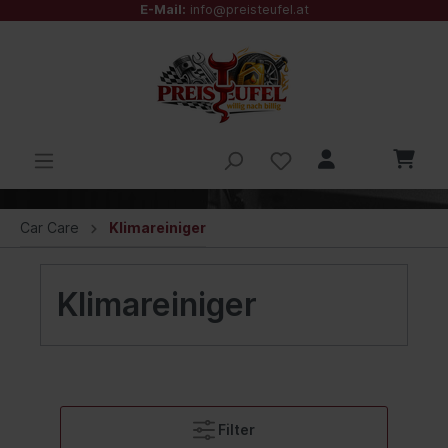
E-Mail:
info@preisteufel.at
Car Care
Klimareiniger
Klimareiniger
Filter