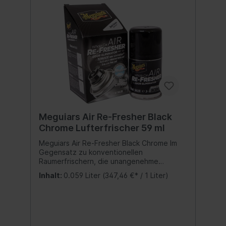
anderen Zündquellen fernhalten. Nicht
rauchen. Nicht durchstechen oder
verbrennen, auch nicht nach Gebrauch. Vor
Sonnenbestrahlung schützen. Nicht
Temperaturen über 50 °C/122 °F
aussetzen. Nicht Temperaturen über als 50
°C/122 °F aussetzen.
Meguiars Air Re-Fresher Black
Chrome Lufterfrischer 59 ml
Meguiars Air Re-Fresher Black Chrome Im
Gegensatz zu konventionellen
Raumerfrischern, die unangenehme
Gerüche nur überdecken, durchdringt der
Inhalt:
0.059 Liter
(347,46 €* / 1 Liter)
Meguiar´s Whole Car Air Re-Fresher den
kompletten Innenraum und sorgt für ein
angenehmes Dufterlebnis. Der auf
Knopfdruck automatisch austretende
Sprühduft verteilt sich gleichmäßig über die
Umlauftschaltung der Belüftungsanlage