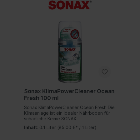
Sonax KlimaPowerCleaner Ocean
Fresh 100 ml
Sonax KlimaPowerCleaner Ocean Fresh Die
Klimaanlage ist ein idealer Nährboden für
schädliche Keime.SONAX
KlimaPowerCleaner sorgt schnell und
Inhalt:
0.1 Liter
(85,00 €* / 1 Liter)
einfach für langanhaltende Lufthygiene
und befreit von lästigen