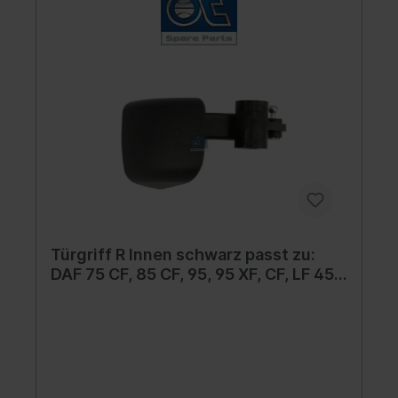
Türgriff R Innen schwarz passt zu:
DAF 75 CF, 85 CF, 95, 95 XF, CF, LF 45,
XF 105, XF 95 09.87-