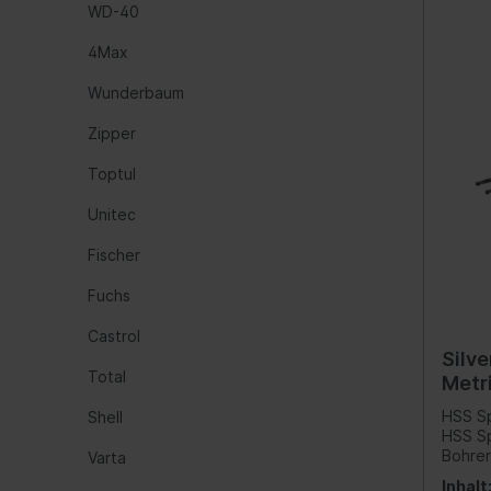
WD-40
Automatikgetriebe
Fede
4Max
Luftf
Wunderbaum
Feder
Zipper
Nivea
Hydra
Toptul
Blatt
Unitec
Fischer
Kraftstoffaufbereitung
Inform
Fuchs
Gemischaufbereitung
Werk
Vergaseranlage
Komm
Castrol
Silve
Abgasreinigung
Instr
Total
Metr
Audio
Größ
HSS Sp
Shell
HSS Sp
Ante
Bohrer. I
Varta
Navig
10 Stü
Inhalt