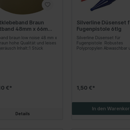
ringe, O-Ringe
hydraulik/Servo/Lenkungsfluid
Hydraulikflüssigkeit
scheinwerfer/-einzelteile
Schalldämpfer
ringe / O-Ringe
ne
Osram
veradhalter
Hitzeschutz
umpfschläuche
tklebeband Braun
Silverline Düsenset f
pen/Hauben/Türen/Schiebe-/Panoramadach/Faltdach
Schalldämpferanlage
tband 48mm x 66m
Fugenpistole 6tlg
binder
Duralamp
Noise
nd braun low noise 48 mm x
Silverline Düsenset für
er-, Klebebänder
raun hohe Qualität und leises
Fugenpistole Robustes
Abrollgeräusch Inhalt:1 Stück
Polypropylen Abwaschbar 
wiederverwendbar 4 Düsen
eine Vielzahl von Anwendu
Kompatibel mit den meisten
ng/ Dämpfung
Achsantrieb
und Dichtstoffpistolen mit
Innendurchmesser. Inklusiv
rbein/Stoßdämpfer/-
Steuergerät
und 2 Kartuschenadapter Inhalt:1
teile
Werkzeuge
Set
10 €*
1,50 €*
aubfahrwerkssatz
Lamellenkupplung (All
Gelenkwelle
In den Warenko
erkssatz kpl.
Komplettachse
Details
dämpfer
Öle
zeuge