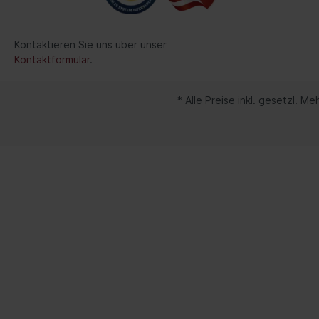
Spurverbreiterung
Werkzeuge
Kontaktieren Sie uns über unser
Kontaktformular
.
Lenker/Lenkerlagerung
Streben/Stangen
* Alle Preise inkl. gesetzl. M
Stabilisator/-befestigungsteile
Radnabe/-lagerung
Achsschenkel/-reparatursatz
Spezialwerkzeuge Motorrad
Verkauf
Fahrwerk / Bremse / Antrieb
Kata
Fahrwerk / Lenkung / Bremse
BGS 
/Antrieb
Lade