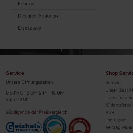
Blinkgeber/-relais
(3/8)"
Fahrrad
Startanlage
kombinierte Sätze
Designer Aktionen
Steuergeräte
Werkzeugsortimente
Ersatzteile
Signalgeber
Steckschlüsselsätze 20 mm
(3/4)"
Steckschlüsselsätze 25 mm (1)"
Achsaufhängung/Radführung/Räder
Räder/R
Steckschlüsselsätze 12,5 mm
Rad/Radbefestigung
Reife
(1/2)"
Lagerungssatz, Radaufhängung
Reife
Service
Shop Servi
Federbeinbefestigung/-lagerung
Felge
Unsere Öffnungszeiten
Kontakt
Artikelsuche über Grafik
Zube
Unser Geschä
Mo-Fr: 8-12 Uhr & 14 - 18 Uhr
Reifendruck-Kontrollsystem
Werk
Liefer- und 
Sa: 9-13 Uhr
Widerrufsrec
Gelenke
AGB
Achsträger/Achskörper/-
Impressum
lagerung
Vertrag wider
Dom-/Querlenkerstrebe