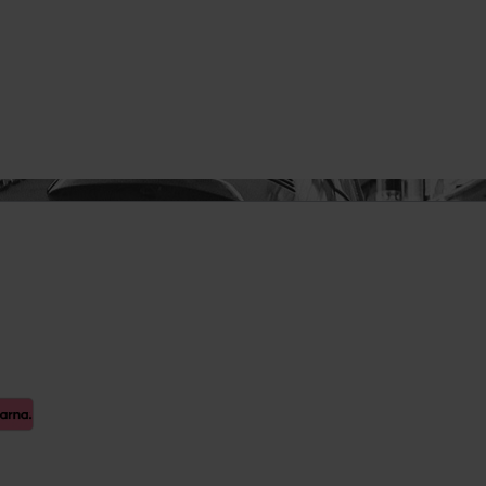
euge
 Spiegel
Innenausstattung
Getränkehalter
Griffe
Fensterheber
ellböcke
Verkleidung
Zubehör
Steckdose
rlagen &
Hand-/Fußhebelwerk
Sonnenblende
lagen,