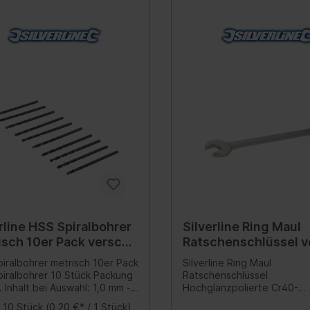
Verteilergetriebe
rung
Differential
ederung
Schalter/Ventile
bein-/Stoßdämpferlagerung
uregulierung/Fahrwerks-
ulik
federung
ations-/Kommunikationssysteme
Scheinwerferreinigun
zeuge
unikation
rline HSS Spiralbohrer
Silverline Ring Maul
umente
isch 10er Pack versch
Ratschenschlüssel v
anlage
en
Größen
iralbohrer metrisch 10er Pack
Silverline Ring Maul
iralbohrer 10 Stück Packung
Ratschenschlüssel
nne
nhalt bei Auswahl: 1,0 mm -
Hochglanzpolierte Cr40-
ation
ck 1,5 mm - 10 Stück 2,0 mm -
Stahllegierung Rasten in 8°
:
10 Stück
(0,20 €* / 1 Stück)