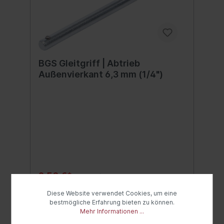
BGS Gleitgriff | Abtrieb
Außenvierkant 6,3 mm (1/4")
2,50 €*
4,99 €*
(49.9% gespart)
Diese Website verwendet Cookies, um eine
bestmögliche Erfahrung bieten zu können.
In den Warenkorb
Mehr Informationen ...