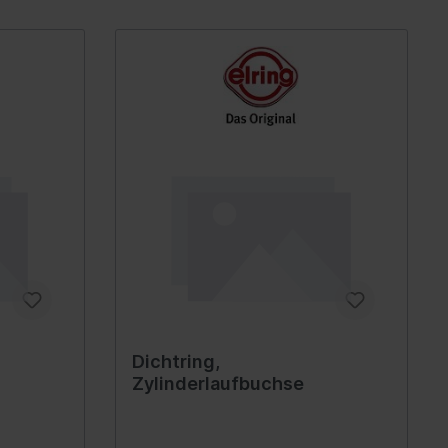
euge
 Spiegel
Innenausstattung
Getränkehalter
Griffe
Fensterheber
ellböcke
Verkleidung
Zubehör
Steckdose
Dichtring,
rlagen &
Zylinderlaufbuchse
Hand-/Fußhebelwerk
Sonnenblende
lagen,