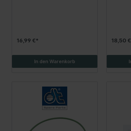
10.05-0
Spurverbreiterung
Werkzeuge
Lenker/Lenkerlagerung
Streben/Stangen
16,99 €*
18,50 €
Stabilisator/-befestigungsteile
Radnabe/-lagerung
In den Warenkorb
Achsschenkel/-reparatursatz
Spezialwerkzeuge Motorrad
Verkauf
Fahrwerk / Bremse / Antrieb
Kata
Fahrwerk / Lenkung / Bremse
BGS 
/Antrieb
Lade