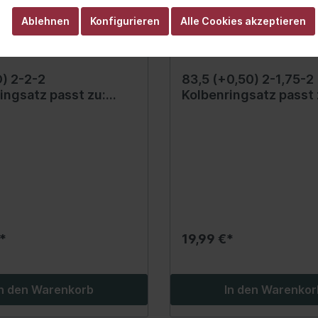
eizung
Bedienelemente
Ablehnen
Konfigurieren
Alle Cookies akzeptieren
dach
ra
h-Hilfe/Türbetätigung
) 2-2-2
83,5 (+0,50) 2-1,75-2
ingsatz passt zu:
Kolbenringsatz passt 
/Relais/Schalter
ES A (W169), B
MERCEDES A (W176), 
rkhilfe/Rückfahrwarner
 TOURER (W245);
SPORTS TOURER (W2
FORFOUR 1.5D/2.0D
W242), C (A205), C (C
alverriegelung
6.12
(C205), C (W204), C 
en
C T-MODEL (S204)
klappenbetätigung
2.1D/2.2D/2.2DH 06.0
lwerkzeuge Fahrrad
Werkstattbedarf
Heber / Traversen / 
*
19,99 €*
Montier-, Stemmhebe
Hydraulik
In den Warenkorb
In den Warenkor
Lampen & Leuchten