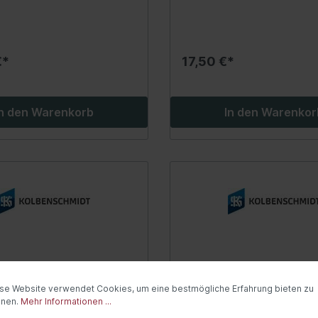
1.6-1.8LPG 05.02-12.1
twerkzeuge / Isolierte
Industriechemie
uge
Kleber, Dichtmittel
€*
17,50 €*
Reiniger
tsysteme
Heizung/Lüftung
In den Warenkorb
In den Warenkor
rvorwärmsystem
Innenraumluftfilter
risch)
Steuergeräte
anlage
Innenraum-Wärmetau
rgerät
Gebläse-Einzelteile
erheber
Zusatzwasserpumpe
nsensor
Heizklappenkasten
dheizung
Kühlwasservorwärmu
ess-System
Schläuche/Rohre
se Website verwendet Cookies, um eine bestmögliche Erfahrung bieten zu
windigkeitsregelanlage
nnen.
Mehr Informationen ...
Ventile/Regelung