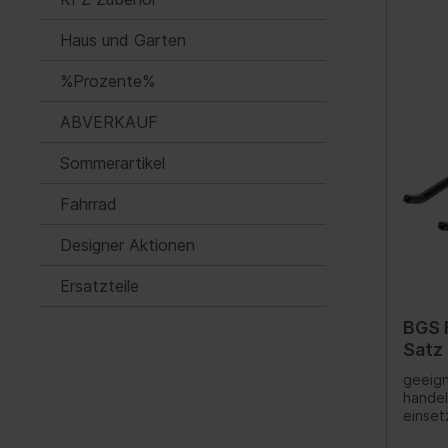
Automatikgetriebe
Fede
Haus und Garten
Luftf
%Prozente%
Feder
ABVERKAUF
Nivea
Hydra
Sommerartikel
Blatt
Fahrrad
Kraftstoffaufbereitung
Inform
Designer Aktionen
Gemischaufbereitung
Werk
Ersatzteile
Vergaseranlage
Komm
BGS 
Abgasreinigung
Instr
Satz 
Audio
geeign
handel
Ante
einset
Navig
Werkze