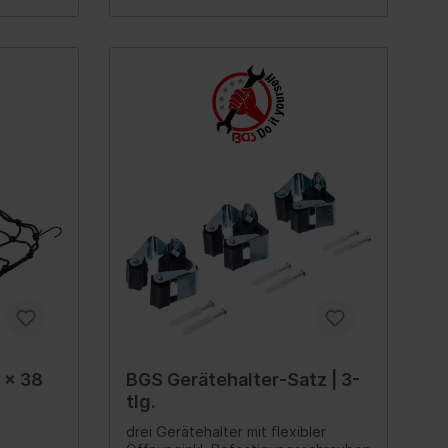
euge
 Spiegel
Innenausstattung
Getränkehalter
Griffe
Fensterheber
ellböcke
Verkleidung
Zubehör
Steckdose
rlagen &
 x 38
BGS Gerätehalter-Satz | 3-
Hand-/Fußhebelwerk
tlg.
Sonnenblende
drei Gerätehalter mit flexibler
lagen,