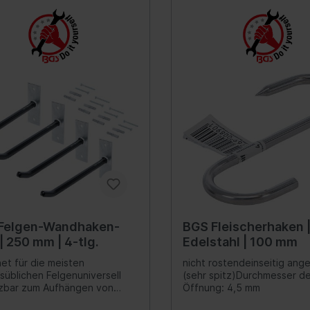
Verteilergetriebe
rung
Differential
ederung
Schalter/Ventile
bein-/Stoßdämpferlagerung
uregulierung/Fahrwerks-
ulik
federung
ations-/Kommunikationssysteme
Scheinwerferreinigun
zeuge
unikation
Felgen-Wandhaken-
BGS Fleischerhaken 
umente
| 250 mm | 4-tlg.
Edelstahl | 100 mm
anlage
et für die meisten
nicht rostendeinseitig ange
süblichen Felgenuniversell
(sehr spitz)Durchmesser d
nne
zbar zum Aufhängen von
Öffnung: 4,5 mm
ation
ugen, Kabeln, etc.schaffen