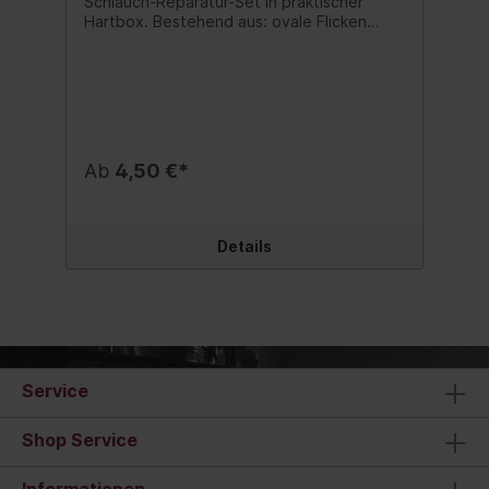
Schlauch-Reparatur-Set in praktischer
Hartbox. Bestehend aus: ovale Flicken
runde Flicken 1 Tube Vulkanisierlösung 1
Aufrauher 2 Reifenheber Inhalt:1 Set
Ab
4,50 €*
Details
Service
Shop Service
Informationen