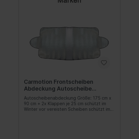
Carmotion Frontscheiben
Abdeckung Autoscheibe
Windschutzscheibe 175 x 90 cm
Autoscheibenabdeckung Größe: 175 cm x
90 cm + 2x Klappen je 25 cm schützt im
Winter vor vereisten Scheiben schützt im
Sommer vor Hitze und Schäden am Cockpit
durch Sonneneinstrahlung Inhalt:1 Stk.