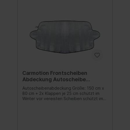
Carmotion Frontscheiben
Abdeckung Autoscheibe
Windschutzscheibe 150 x 80 cm
Autoscheibenabdeckung Größe: 150 cm x
80 cm + 2x Klappen je 25 cm schützt im
Winter vor vereisten Scheiben schützt im
Sommer vor Hitze und Schäden am Cockpit
durch Sonneneinstrahlung Inhalt:1 Stk.