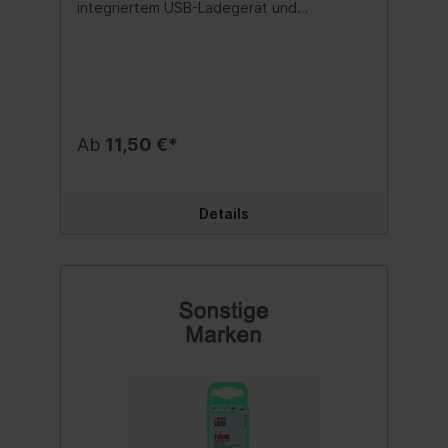
integriertem USB-Ladegerät und
Ladekabel. Sie benötigen lediglich eine
unserer Powerbanks, um Ihr Gerät
unterwegs aufzuladen. Der Rucksack
verfügt über mehrere praktische Taschen
für Ihr Zubehör – Telefon, Dokumente und
Notebook. Ein weiches Fach hält Laptops
bis zu 15,6″ sicher und geschützt. Es eignet
Ab
11,50 €*
sich perfekt für Geschäftsreisen und den
täglichen Gebrauch. Inhalt:1 Stück
Details