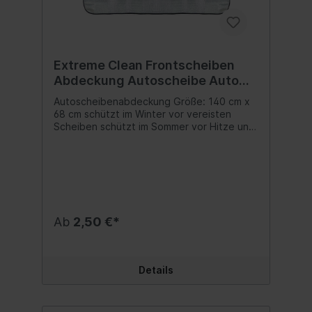
Extreme Clean Frontscheiben
Abdeckung Autoscheibe Auto
Windschutzscheibe 140 x 68 cm
Autoscheibenabdeckung Größe: 140 cm x
68 cm schützt im Winter vor vereisten
Scheiben schützt im Sommer vor Hitze und
Schäden am Cockpit durch
Sonneneinstrahlung Inhalt:1 Stk.
Ab
2,50 €*
Details