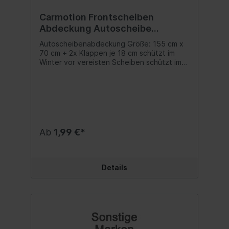
Carmotion Frontscheiben
Abdeckung Autoscheibe
Windschutzscheibe 155 x 70 cm
Autoscheibenabdeckung Größe: 155 cm x
70 cm + 2x Klappen je 18 cm schützt im
Winter vor vereisten Scheiben schützt im
Sommer vor Hitze und Schäden am Cockpit
durch Sonneneinstrahlung Inhalt:1 Stk.
Ab
1,99 €*
Details