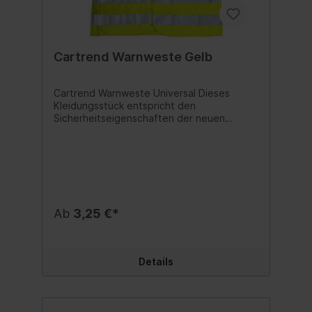
Cartrend Warnweste Gelb
Cartrend Warnweste Universal Dieses
Kleidungsstück entspricht den
Sicherheitseigenschaften der neuen
europäischen Norm EN 20471. Mit
reflektierenden Streifen und
Klettverschluss.Bereits in vielen EU-
Ländern Ausrüstungspflicht (z.B. A, HU,
ESP, I, PL, SLO)! Nach EN 20471Größe:
UniversalFarbe: gelb30° waschbar Inhalt:1
Stück
Ab
3,25 €*
Details