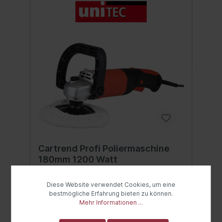
Cartrend Profi Poliermaschine
180mm 1200 Watt
Unitec Profi Poliermaschine 1.200 Watt
1.200 Watt / 230V. Mit Drehzahlregelung
Diese Website verwendet Cookies, um eine
von 500 - 3.000 Umdrehungen/Minute 2
bestmögliche Erfahrung bieten zu können.
Meter langes Kabel Schleiftellergröße: 180
Mehr Informationen ...
mm. mit umfangreichen Zubeöhr
Inhalt:Poliermaschine inkl. Zubehör