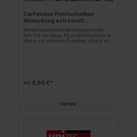
CarPassion Frontscheiben
Abdeckung extra breit
Windschutzscheibe 175 x 95 cm
Windschutzscheibenabdeckung Größe:
145-175 cm Länge, 95 cm Breiteschützt im
Winter vor vereisten Scheiben schützt im
Sommer vor Hitze und Schäden am Cockpit
durch Sonneneinstrahlung Inhalt:1 Stk.
Ab
5,50 €*
Details