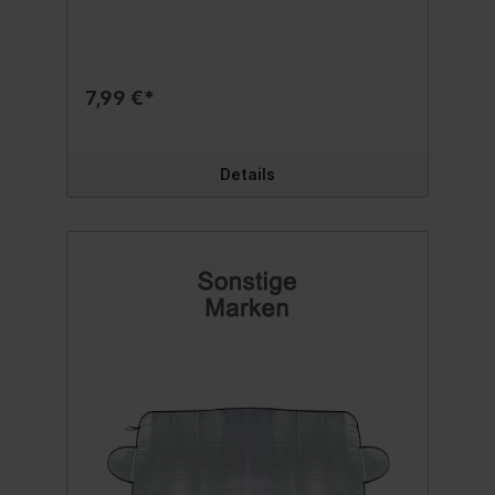
Waage bis auf 100 Gramm genau das
Gewicht Ihres Gepäckstückes messen.Die
praktische Kofferwaage kann Gewichte bis
zu 50 Kilogramm messen.Das Material der
Kofferwaage ist aus ABS Kunststoff.Dank
7,99 €*
der Schlaufe, die sich durch einen
Druckverschluss leicht an den Henkel des
Gepäckstückes an- und abbringen lässt, ist
die Kofferwaage zudem simpel in der
Details
Handhabung und Verwendung.Eine zum
Betrieb benötigte Knopfzelle (CR2032) ist
im Lieferumfang enthalten. Inhalt:1 Stück