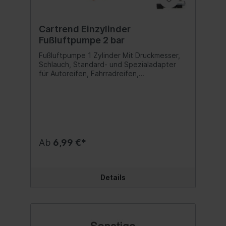
Cartrend Einzylinder
Fußluftpumpe 2 bar
Fußluftpumpe 1 Zylinder Mit Druckmesser,
Schlauch, Standard- und Spezialadapter
für Autoreifen, Fahrradreifen,
Luftmatratzen usw. TÜV/GS geprüfte
Sicherheit Zylinderlänge: 120 mm
Zylinderdurchmesser: 54 mm Volumen: 0,2 l
je Hub Manometer 270° - Skala bis 7 bar
Inhalt:1 Stück
Ab
6,99 €*
Details