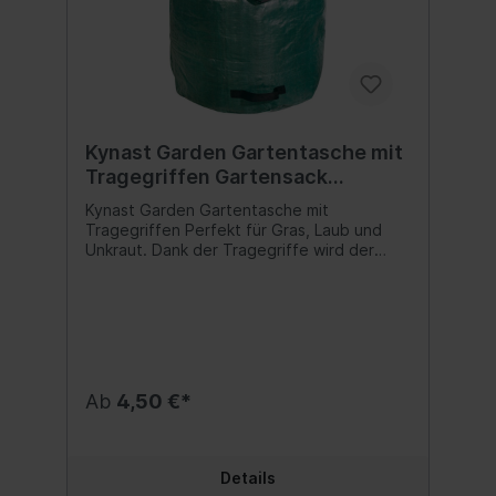
Kynast Garden Gartentasche mit
Tragegriffen Gartensack
Laubsack 272 Liter
Kynast Garden Gartentasche mit
Tragegriffen Perfekt für Gras, Laub und
Unkraut. Dank der Tragegriffe wird der
Abtransport zum Kinderspiel. Durchmesser
ca. 67 cm Höhe ca. 76 cm
Fassungsvermögen: 272 Liter Belastbarkeit:
max. 50 kg Material: 100% Polyethylen
Inhalt:1 Stück
Ab
4,50 €*
Details