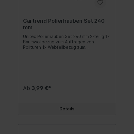
Cartrend Polierhauben Set 240
mm
Unitec Polierhauben Set 240 mm 2-teilig 1x
Baumwollbezug zum Auftragen von
Polituren 1x Webfellbezug zum
Nachpolieren für Schleiftellergröße: 240
mm. auswaschbar mit Gummizug
Inhalt:Polierhauben Set
Ab
3,99 €*
Details