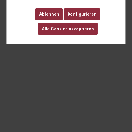
anders angegeben.
Realisiert mit Cutvert GmbH
Ablehnen
Konfigurieren
Alle Cookies akzeptieren