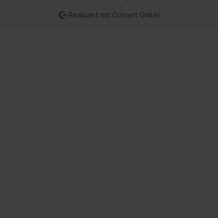
Realisiert mit Cutvert GmbH
twerkzeuge / Isolierte
Industriechemie
uge
Kleber, Dichtmittel
Reiniger
tsysteme
Heizung/Lüftung
rvorwärmsystem
Innenraumluftfilter
risch)
Steuergeräte
anlage
Innenraum-Wärmetau
rgerät
Gebläse-Einzelteile
erheber
Zusatzwasserpumpe
nsensor
Heizklappenkasten
dheizung
Kühlwasservorwärmu
ess-System
Schläuche/Rohre
windigkeitsregelanlage
Ventile/Regelung