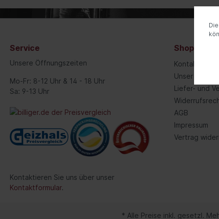
Automatikgetriebe
Fede
Die
Luftf
kö
Feder
Service
Shop Servi
Nivea
Unsere Öffnungszeiten
Kontakt
Hydra
Unser Geschä
Mo-Fr: 8-12 Uhr & 14 - 18 Uhr
Blatt
Liefer- und 
Sa: 9-13 Uhr
Widerrufsrec
AGB
Kraftstoffaufbereitung
Inform
Impressum
Gemischaufbereitung
Werk
Vertrag wider
Vergaseranlage
Komm
Abgasreinigung
Instr
Kontaktieren Sie uns über unser
Audio
Kontaktformular
.
Ante
Navig
* Alle Preise inkl. gesetzl. M