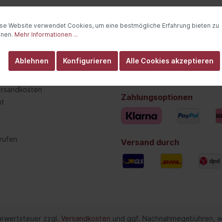
Verteilergetriebe
rung
Differential
se Website verwendet Cookies, um eine bestmögliche Erfahrung bieten zu
ederung
Schalter/Ventile
nnen.
Mehr Informationen ...
bein-/Stoßdämpferlagerung
ce
Informationen
Ablehnen
Konfigurieren
Alle Cookies akzeptieren
uregulierung/Fahrwerks-
Über uns
ulik
ftslokal
Privatsphäre und Datenschutz
federung
Versandkosten
Zahlungsoptionen
ht
ations-/Kommunikationssysteme
Scheinwerferreinigun
zeuge
rufen
Versand durch
unikation
umente
anlage
nne
ation
ehrwertsteuer zzgl.
Versandkosten
und ggf. Nachnahmegebühren, w