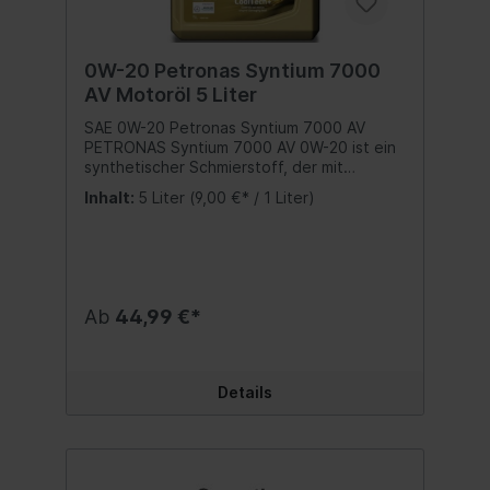
0W-20 Petronas Syntium 7000
AV Motoröl 5 Liter
SAE 0W-20 Petronas Syntium 7000 AV
PETRONAS Syntium 7000 AV 0W-20 ist ein
synthetischer Schmierstoff, der mit
CoolTech+ auf dem neuesten Stand
Inhalt:
5 Liter
(9,00 €* / 1 Liter)
unserer Flüssigkeitstechnologie formuliert
wurde. Seine verbesserte Fähigkeit zur
Wärmeregulierung schützt den Motor und
steigert seine Effizienz und
Leistungsabgabe, wodurch
Kraftstoffverbrauch und Emissionen
Ab
44,99 €*
reduziert werden. PETRONAS Syntium
7000 AV 0W-20 erfüllt oder übertrifft die
Anforderungen von: ACEA C5 VW 508.00 /
VW 509.00Porsche C20 Bitte
Details
Herstellervorschriften beachten - Angaben
hierzu finden Sie in der Betriebsanleitung in
Ihrem Fahrzeughandbuch. Wir verweisen
auf die aufgeführten Spezifikationen,
Freigaben und Herstellernormen. Inhalt:5