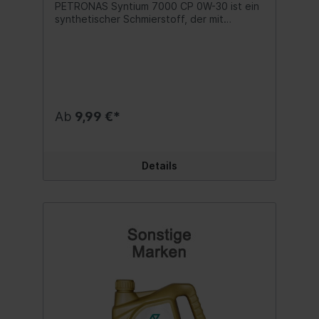
PETRONAS Syntium 7000 CP 0W-30 ist ein
synthetischer Schmierstoff, der mit
°CoolTech+ auf dem neuesten Stand
unserer Flüssigkeitstechnologie formuliert
wurde. Seine verbesserte Fähigkeit zur
Wärmeregulierung schützt den Motor und
steigert seine Effizienz und
Leistungsabgabe, wodurch
Kraftstoffverbrauch und Emissionen
Ab
9,99 €*
reduziert werden. ACEA C2, PSA B71 2312
PETRONAS Syntium 7000 CP 0W-30 erfüllt
oder übertrifft die Anforderungen von:
ACEA C2 PSA B71 2312 Bitte
Details
Herstellervorschriften beachten - Angaben
hierzu finden Sie in der Betriebsanleitung in
Ihrem Fahrzeughandbuch. Wir verweisen
auf die aufgeführten Spezifikationen,
Freigaben und Herstellernormen. Inhalt:1
Liter