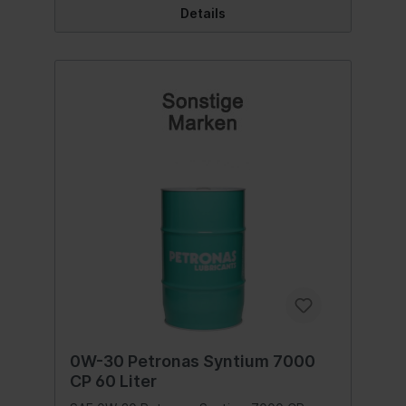
ACEA C2 PSA B71 2312 Bitte
Details
Herstellervorschriften beachten - Angaben
hierzu finden Sie in der Betriebsanleitung in
Ihrem Fahrzeughandbuch. Wir verweisen
auf die aufgeführten Spezifikationen,
Freigaben und Herstellernormen. Inhalt:5
Liter
0W-30 Petronas Syntium 7000
CP 60 Liter