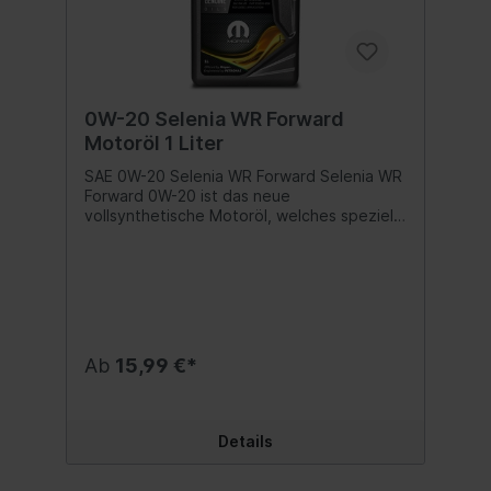
0W-20 Selenia WR Forward
Motoröl 1 Liter
SAE 0W-20 Selenia WR Forward Selenia WR
Forward 0W-20 ist das neue
vollsynthetische Motoröl, welches speziell
für die neueste Generation Diesel-Motoren
(mit Euro 6 Abgasnorm) entwickelt wurde,
besonders für Hochleistungsmotoren, die
im Luxus- und Sportwagensegment verbaut
werden.Eigenschaften:Selenia WR Forward
0W-20 wurde als "low saps" Öl (low content
of sulphated ash = geringer Anteil an
Ab
15,99 €*
sulphatierten Aschen) entwickelt und
erlaubt dadurch:hohen Schutz für das DPF-
System (Diesel-Partikelfilter)sehr hohe
thermische StabilitätReduktion der
Details
innermotorischen Reibung - und dies in
jeder FahrsituationEin besserer Schutz des