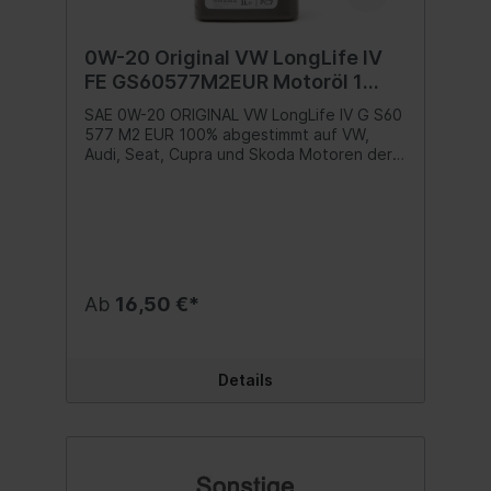
0W-20 Original VW LongLife IV
FE GS60577M2EUR Motoröl 1
Liter
SAE 0W-20 ORIGINAL VW LongLife IV G S60
577 M2 EUR 100% abgestimmt auf VW,
Audi, Seat, Cupra und Skoda Motoren der
neuesten Generation von Otto- und
Dieselmotoren mit Partikelfilter
entwickelt.mit abgesenkter
Viskositätverbesserte
Kaltstarteigenschaften Spezifikation: VW
508 00 / 509 00 Teilenummer: G S60 577
M2 EUR Inhalt:1 Liter
Ab
16,50 €*
Details