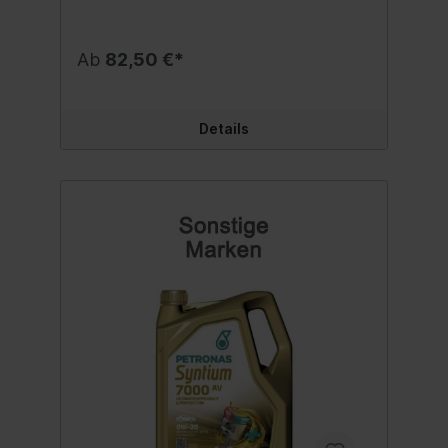
Kaltstarteigenschaften Spezifikation: VW
508 00 / 509 00 Teilenummer: G S60 577
M4 EUR Inhalt:5 Liter
Ab
82,50 €*
Details