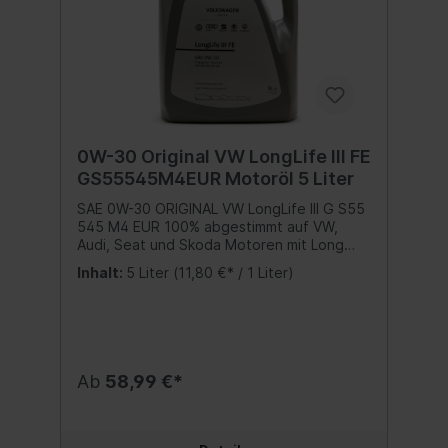
0W-30 Original VW LongLife III FE
GS55545M4EUR Motoröl 5 Liter
SAE 0W-30 ORIGINAL VW LongLife III G S55
545 M4 EUR 100% abgestimmt auf VW,
Audi, Seat und Skoda Motoren mit Long
Life III Spezifikation: VW 504 00 / 507 00
Inhalt:
5 Liter
(11,80 €* / 1 Liter)
Teilenummer: G S55 545 M4 EUR Inhalt:5
Liter
Ab
58,99 €*