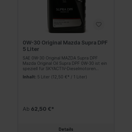
0W-30 Original Mazda Supra DPF
5 Liter
SAE 0W-30 Original MAZDA Supra DPF
Mazda Original Oil Supra DPF 0W-30 ist ein
speziell für SKYACTIV-Dieselmotoren
entwickeltes hochleistungs Motorenöl. Die
Inhalt:
5 Liter
(12,50 €* / 1 Liter)
fortgeschrittene Synthese-Technologie
minimiert die Reibung und verbessert die
Motorleistung. Die kraftstoffsparenden
Eigenschaften von Mazda Original Oil Supra
DPF 0W-30 sorgen für einen verminderten
Verbrauch Ihres Dieselmotors.
Ab
62,50 €*
Spezifikationen/Freigaben: Mazda 0W-30
Jaso DL-1 Acea C3 Mazda 3 (BL) Diesel 2 2
MZR‐CD 20'000 Km - freigegeben Mazda
6 (GH) Diesel (alle Motoren) 20'000 Km -
Details