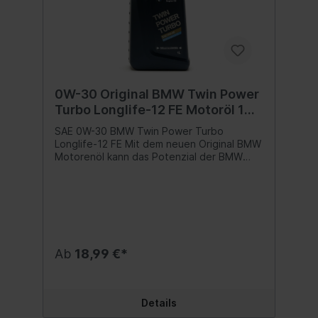
0W-30 Original BMW Twin Power
Turbo Longlife-12 FE Motoröl 1
Liter
SAE 0W-30 BMW Twin Power Turbo
Longlife-12 FE Mit dem neuen Original BMW
Motorenöl kann das Potenzial der BMW
Motoren voll ausgeschöpft werden. Dieses
Öl hat die anspruchsvollen BMW
Leistungstests bestanden und ist von BMW
freigegeben. Spezifikationen BMW
Longlife-12 FE ACEA C2 API SN
Teilenummer: BMW 83 21 2 365 935 Inhalt:1
Liter
Ab
18,99 €*
Details