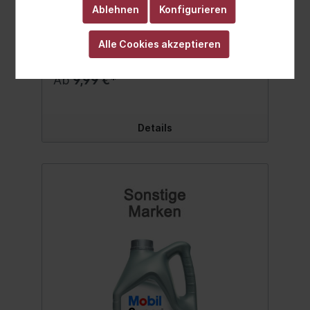
Ablehnen
Konfigurieren
WSS-M2C950-A ACEA A1 / B1 / A5 / B5 / C2
Bitte Herstellervorschriften beachten -
Angaben hierzu finden Sie in der
Alle Cookies akzeptieren
Betriebsanleitung in Ihrem
Fahrzeughandbuch. Wir verweisen auf die
aufgeführten Spezifikationen, Freigaben
Ab
9,99 €*
und Herstellernormen. Inhalt:1 Liter
Details