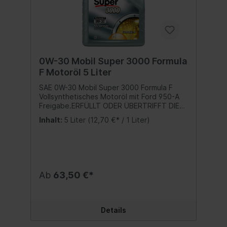
0W-30 Mobil Super 3000 Formula
F Motoröl 5 Liter
SAE 0W-30 Mobil Super 3000 Formula F
Vollsynthetisches Motoröl mit Ford 950-A
Freigabe.ERFÜLLT ODER ÜBERTRIFFT DIE
SPEZIFIKATIONEN DER HERSTELLER Ford
Inhalt:
5 Liter
(12,70 €* / 1 Liter)
WSS-M2C950-A ACEA A1 / B1 / A5 / B5 / C2
Bitte Herstellervorschriften beachten -
Angaben hierzu finden Sie in der
Betriebsanleitung in Ihrem
Fahrzeughandbuch. Wir verweisen auf die
aufgeführten Spezifikationen, Freigaben
Ab
63,50 €*
und Herstellernormen. Inhalt:5 Liter
Details