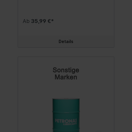
Fahrzeuge mit Turbolader und Benzin-
Direkteinspritzung formuliert und entspricht
der neuesten API SP-Spezifikation.
ERFÜLLT ODER ÜBERTRIFFT DIE
Ab
35,99 €*
SPEZIFIKATIONEN DER HERSTELLERAPI
SPILSAC GF-6AGM Dexos1 Gen2FCA
955535-CR1FCA MS 6395 Bitte
Herstellervorschriften beachten - Angaben
Details
hierzu finden Sie in der Betriebsanleitung in
Ihrem Fahrzeughandbuch. Wir verweisen
auf die aufgeführten Spezifikationen,
Freigaben und Herstellernormen. Inhalt:5
Liter