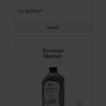
entscheident zur Reduzierung des
Kraftstoffverbrauchs und zur Verbesserung
der Motorleistung bei. Viskosität: 0W-
Ab
12,99 €*
20Einsatzgebiet: PKW
Spezifikationen/Freigaben: API SN ILSAC
GF-5 Inhalt:1 Liter
Details