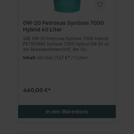
0W-20 Petronas Syntium 7000
Hybrid 60 Liter
SAE 0W-20 Petronas Syntium 7000 Hybrid
PETRONAS Syntium 7000 Hybrid 0W-20 ist
ein Spezialschmierstoff, der für
Hybridfahrzeuge (Benzin/Elektro) geeignet
Inhalt:
60 Liter
(7,67 €* / 1 Liter)
ist. Er wurde zum Schutz vor Frühzündung
bei niedrigen Drehzahlen (LSPI) für
Fahrzeuge mit Turbolader und Benzin-
Direkteinspritzung formuliert und entspricht
der neuesten API SP-Spezifikation.
ERFÜLLT ODER ÜBERTRIFFT DIE
460,00 €*
SPEZIFIKATIONEN DER HERSTELLERAPI
SPILSAC GF-6AGM Dexos1 Gen2FCA
955535-CR1FCA MS 6395 Bitte
Herstellervorschriften beachten - Angaben
In den Warenkorb
hierzu finden Sie in der Betriebsanleitung in
Ihrem Fahrzeughandbuch. Wir verweisen
auf die aufgeführten Spezifikationen,
Freigaben und Herstellernormen. Inhalt:60