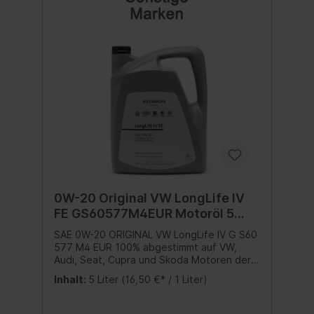
0W-20 Original VW LongLife IV
FE GS60577M4EUR Motoröl 5
Liter
SAE 0W-20 ORIGINAL VW LongLife IV G S60
577 M4 EUR 100% abgestimmt auf VW,
Audi, Seat, Cupra und Skoda Motoren der
neuesten Generation von Otto- und
Inhalt:
5 Liter
(16,50 €* / 1 Liter)
Dieselmotoren mit Partikelfilter
entwickelt.mit abgesenkter
Viskositätverbesserte