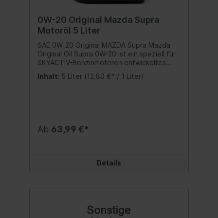
0W-20 Original Mazda Supra
Motoröl 5 Liter
SAE 0W-20 Original MAZDA Supra Mazda
Original Oil Supra 0W-20 ist ein speziell für
SKYACTIV-Benzinmotoren entwickeltes
hochleistungs Motorenöl. Durch die
Inhalt:
5 Liter
(12,80 €* / 1 Liter)
Verwendung eines synthetischen
Schmiermittels der neuesten Technologie,
trägt Mazda Original Oil Supra 0W-20
entscheident zur Reduzierung des
Kraftstoffverbrauchs und zur Verbesserung
der Motorleistung bei. Viskosität: 0W-
Ab
63,99 €*
20Einsatzgebiet: PKW
Spezifikationen/Freigaben: API SN ILSAC
GF-5 Inhalt:5 Liter
Details