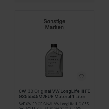
freigegeben Mazda CX 7 Diesel 2,2 MZR‐
CD 20'000 Km - freigegeben Mazda CX 5
Diesel (alle Motoren) 20'000 Km -
Empfohlen nur Mazda Original Oil der
neusten keine DEXELIA Spezifikation (ab
2012) verwenden! Inhalt:5 Liter
0W-30 Original VW LongLife III FE
GS55545M2EUR Motoröl 1 Liter
SAE 0W-30 ORIGINAL VW LongLife III G S55
545 M2 EUR 100% abgestimmt auf VW,