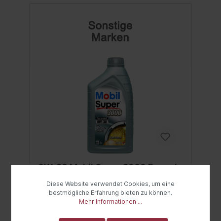
Motors innerhalb des Ölwechselintervalls
wird durch eine besonders hohe
Scheerstabilität des Öls garantiert.So wird
die maximale Motorleistung sowohl auf
Kurz- als auch auf Langstrecken
gewährleistet.Bitte Herstellervorschriften
beachten - Angaben hierzu finden Sie in
der Betriebsanleitung in Ihrem
Fahrzeughandbuch. Wir verweisen auf die
aufgeführten Spezifikationen, Freigaben
und Herstellernormen.
Freigaben/Spezifikationen: ACEA C2Fiat
9.55535-DSXInhalt:1 Liter
0W-30 Mobil Super 3000 Formula
F Motoröl 1 Liter
Diese Website verwendet Cookies, um eine
SAE 0W-30 Mobil Super 3000 Formula F
bestmögliche Erfahrung bieten zu können.
Vollsynthetisches Motoröl mit Ford 950-A
Mehr Informationen ...
Freigabe.ERFÜLLT ODER ÜBERTRIFFT DIE
SPEZIFIKATIONEN DER HERSTELLER Ford