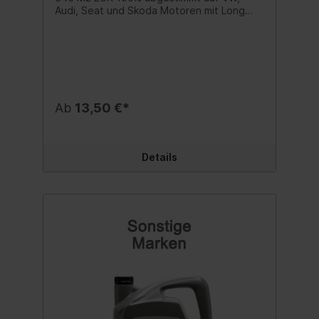
Audi, Seat und Skoda Motoren mit Long
Life III Spezifikation: VW 504 00 / 507 00
Teilenummer: G S55 545 M2 EUR Inhalt:1
Liter
Ab
13,50 €*
Details