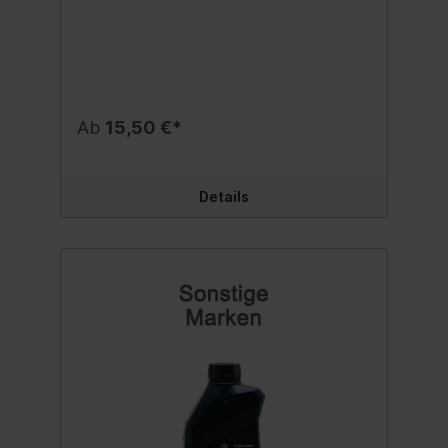
Motoren voll ausgeschöpft werden. Dieses
Öl hat die anspruchsvollen BMW
Leistungstests bestanden und ist von BMW
freigegeben. Spezifikationen BMW
Longlife-04 ACEA C3 API SN
Teilenummer: BMW 83 21 2 365 929 Inhalt:1
Liter
Ab
15,50 €*
Details