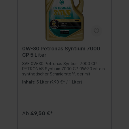
0W-30 Petronas Syntium 7000
CP 5 Liter
SAE 0W-30 Petronas Syntium 7000 CP
PETRONAS Syntium 7000 CP 0W-30 ist ein
synthetischer Schmierstoff, der mit
°CoolTech+ auf dem neuesten Stand
Inhalt:
5 Liter
(9,90 €* / 1 Liter)
unserer Flüssigkeitstechnologie formuliert
wurde. Seine verbesserte Fähigkeit zur
Wärmeregulierung schützt den Motor und
steigert seine Effizienz und
Leistungsabgabe, wodurch
Kraftstoffverbrauch und Emissionen
Ab
49,50 €*
reduziert werden. ACEA C2, PSA B71 2312
PETRONAS Syntium 7000 CP 0W-30 erfüllt
oder übertrifft die Anforderungen von: