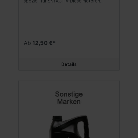
speziell für SKYACTIV-Dieselmotoren
entwickeltes hochleistungs Motorenöl. Die
fortgeschrittene Synthese-Technologie
minimiert die Reibung und verbessert die
Motorleistung. Die kraftstoffsparenden
Eigenschaften von Mazda Original Oil Supra
DPF 0W-30 sorgen für einen verminderten
Verbrauch Ihres Dieselmotors.
Ab
12,50 €*
Spezifikationen/Freigaben: Mazda 0W-30
Jaso DL-1 Acea C3 Mazda 3 (BL) Diesel 2 2
MZR‐CD 20'000 Km - freigegeben Mazda
6 (GH) Diesel (alle Motoren) 20'000 Km -
Details
freigegeben Mazda CX 7 Diesel 2,2 MZR‐
CD 20'000 Km - freigegeben Mazda CX 5
Diesel (alle Motoren) 20'000 Km -
Empfohlen nur Mazda Original Oil der
neusten keine DEXELIA Spezifikation (ab
2012) verwenden! Inhalt:5 Liter