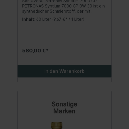
SAE 0W-30 Petronas Syntium 7000 CP
PETRONAS Syntium 7000 CP 0W-30 ist ein
synthetischer Schmierstoff, der mit
°CoolTech+ auf dem neuesten Stand
Inhalt:
60 Liter
(9,67 €* / 1 Liter)
unserer Flüssigkeitstechnologie formuliert
wurde. Seine verbesserte Fähigkeit zur
Wärmeregulierung schützt den Motor und
steigert seine Effizienz und
Leistungsabgabe, wodurch
Kraftstoffverbrauch und Emissionen
580,00 €*
reduziert werden. ACEA C2, PSA B71 2312
PETRONAS Syntium 7000 CP 0W-30 erfüllt
oder übertrifft die Anforderungen von:
ACEA C2 PSA B71 2312 Bitte
In den Warenkorb
Herstellervorschriften beachten - Angaben
hierzu finden Sie in der Betriebsanleitung in
Ihrem Fahrzeughandbuch. Wir verweisen
auf die aufgeführten Spezifikationen,
Freigaben und Herstellernormen. Inhalt:60
Liter