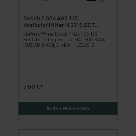
Bosch F 026 402 115
Kraftstofffilter N 2115 SCT
Referenz SC 7048 P
Kraftstofffilter Bosch F 026 402 115
Kraftstofffilter passt zu: FIAT FULLBACK;
ISUZU D-MAX II, D-MAX III; LEXUS IS II;
MITSUBISHI L200, L200 / TRITON; TOYOTA
FORTUNER, HIACE V, HILUX VII 1.9D-3.0D
06.04- SCT-Vergleichsnummer: SC 7048 P
Inhalt:1 Stk.
7,50 €*
In den Warenkorb