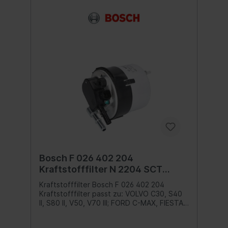
Bosch F 026 402 204
Kraftstofffilter N 2204 SCT
Referenz ST 6500
Kraftstofffilter Bosch F 026 402 204
Kraftstofffilter passt zu: VOLVO C30, S40
II, S80 II, V50, V70 III; FORD C-MAX, FIESTA
V, FIESTA VI, FOCUS C-MAX, FOCUS II,
FOCUS II/KOMBI; MAZDA 2, 3 1.6D 10.03-