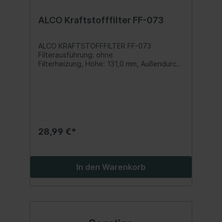
ALCO Kraftstofffilter FF-073
ALCO KRAFTSTOFFFILTER FF-073
Filterausführung: ohne
Filterheizung, Höhe: 131,0 mm, Außendurch
messer: 107,0 mm, Einlass-
Ø: 10 mm, Auslass-Ø: 10 mm Inhalt: 1 Stück
28,99 €*
In den Warenkorb