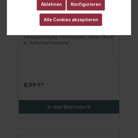
Ablehnen
Konfigurieren
ALCO Ölfilter MD-217 SCT
Alle Cookies akzeptieren
Referenz SF 501
ALCO ÖLFILTER MD-217
Filterausführung: Filtereinsatz, Höhe: 194 m
m, Außendurchmesser
1: 92 mm, Außendurchmesser
2: 88 mm, Innendurchmesser
1: 24 mm, Innendurchmesser 2: 13 mm Inhalt:
1 Stück
8,99 €*
In den Warenkorb