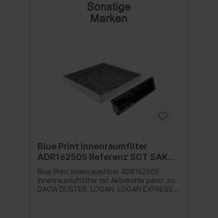
Blue Print Innenraumfilter
ADR162505 Referenz SCT SAK
185
Blue Print Innenraumfilter ADR162505
Innenraumluftfilter mit Aktivkohle passt zu:
DACIA DUSTER, LOGAN, LOGAN EXPRESS,
LOGAN MCV, SANDERO; NISSAN MICRA C+C
III, MICRA III, NOTE, NV200, NV200 / EVALIA,
PATROL III/2 1.0-2.8D 05.86-Inhalt:1 Stk.