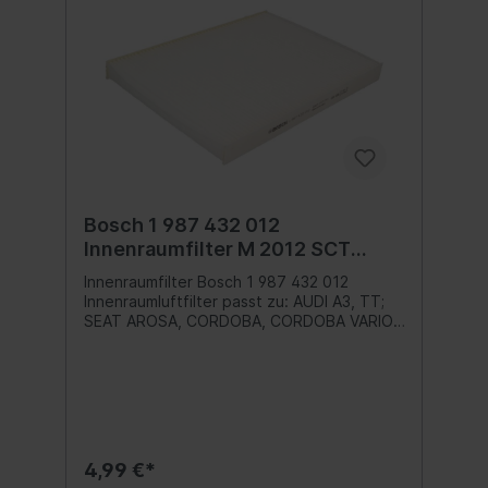
Bosch 1 987 432 012
Innenraumfilter M 2012 SCT
Referenz SA 1106
Innenraumfilter Bosch 1 987 432 012
Innenraumluftfilter passt zu: AUDI A3, TT;
SEAT AROSA, CORDOBA, CORDOBA VARIO,
IBIZA II, INCA, LEON, TOLEDO II; SKODA
OCTAVIA I, SUPERB I; VW CADDY II, GOLF II,
GOLF III 1.0-Electric 08.83-12.10 Inhalt:1
Stk.
4,99 €*