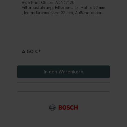
Blue Print Ölfilter ADN12120
Filterausführung: Filtereinsatz, Höhe: 92 mm
, Innendurchmesser: 33 mm, Außendurchme
sser: 91 mm, Dichtringinnendurchmesser: 94
mm Ölfilter passt zu: NISSAN INTERSTAR,
PRIMASTAR; OPEL MOVANO A, VIVARO A;
RENAULT AVANTIME, ESPACE III, ESPACE IV,
LAGUNA II, MASTER II, TRAFIC II, VEL SATIS
2.2D/2.5D 12.97- Inhalt:1 Stk.
4,50 €*
In den Warenkorb