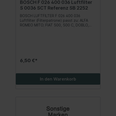
BOSCH F 026 400 036 Luftfilter
S 0036 SCT Referenz SB 2252
BOSCH LUFTFILTER F 026 400 036
Luftfilter (Filterpatrone) passt zu: ALFA
ROMEO MITO; FIAT 500, 500 C, DOBLO,
FIORINO, GRANDE PUNTO, IDEA, LINEA,
PALIO, PANDA, PUNTO, PUNTO EVO, QUBO,
SIENA; FORD KA; LANCIA MUSA 0.9-1.6
10.03- Inhalt:1 Stk.
6,50 €*
In den Warenkorb