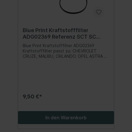
Blue Print Kraftstofffilter
ADG02369 Referenz SCT SC
7067 P
Blue Print Kraftstofffilter ADG02369
Kraftstofffilter passt zu: CHEVROLET
CRUZE, MALIBU, ORLANDO; OPEL ASTRA J,
ASTRA J GTC, CASCADA, INSIGNIA A,
INSIGNIA A COUNTRY, MERIVA B, ZAFIRA C;
SAAB 9-3, 9-5 1.3D-2.0D 09.04-Inhalt:1 Stk.
9,50 €*
In den Warenkorb