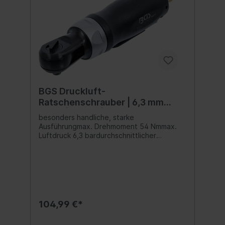
BGS Druckluft-
Ratschenschrauber | 6,3 mm
(1/4") | 54 Nm | extra kurz
besonders handliche, starke
Ausführungmax. Drehmoment 54 Nmmax.
Luftdruck 6,3 bardurchschnittlicher
Luftverbrauch 110 l /minmax. Drehzahl 300
U/minLufteinlaß 6,3 mm (1/4")Länge: 144 mm
104,99 €*