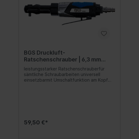
BGS Druckluft-
Ratschenschrauber | 6,3 mm
(1/4") | 32.5 Nm
leistungsstarker Ratschenschrauberfür
sämtliche Schraubarbeiten universell
einsetzbarmit Umschaltfunktion am Kopf
ermöglicht einen schnellen Wechsel
zwischen Rechts- und Linkslaufmit
stufenloser
Geschwindigkeitsregulierungergonomischer
und kältesiolierender Griff für
ermüdungsfreies Arbeitenfür optimale
Laufruhe und vibrationsarmes und präzises
59,50 €*
Arbeitenempfohlener
Schlauchdurchmesser: 10 mm (3/8")