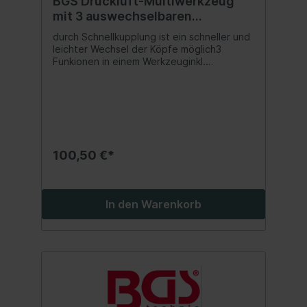
BGS Druckluft-Multiwerkzeug
mit 3 auswechselbaren
Arbeitsköpfen
durch Schnellkupplung ist ein schneller und
leichter Wechsel der Köpfe möglich3
Funkionen in einem Werkzeuginkl.
BohrfutterschlüsselDruckluft-
Schnellkupplungmax. Druck 6,3
barGeeignet für:spezifische Daten des
Schleifers:max. Drehzahl 20000
U/minAufnahmegröße 6,3 mmLänge 215
mmspezifische Daten der Ratschemax.
Drehzahl 150 U/minAntrieb 12,5 mm
100,50 €*
(1/2")Länge 278 mmmax. Drehmoment 81
Nmspezifische Daten der
Bohrmaschinemax. Drehzahl 2200
U/minmax. Bohrergröße 9,5 mm
In den Warenkorb