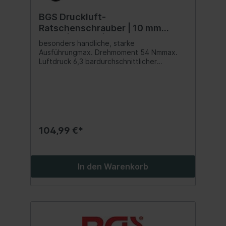
BGS Druckluft-
Ratschenschrauber | 10 mm
(3/8") | 54 Nm | extra kurz
besonders handliche, starke
Ausführungmax. Drehmoment 54 Nmmax.
Luftdruck 6,3 bardurchschnittlicher
Luftverbrauch 110 l /minmax. Drehzahl 300
U/minLufteinlaß 6,3 mm (1/4")Gewicht 500 g
104,99 €*
In den Warenkorb