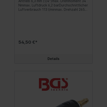
Antrieb 6,3 mm (1/4")max. Drehmoment 34
Nmmax. Luftdruck 6,2 barDurchschnittlicher
Luftverbrauch 113 l/minmax. Drehzahl 265
U/minLufteinlass 6,3 mm
(1/4")Geräuschentwicklung LpA = 94,69
dB(A) / LwA = 105,69 dB(A)Vibration ahd =
3,54 m/s² K = 1,5 m/s²Länge 175
mmGewicht 0,6 kg
54,50 €*
Details