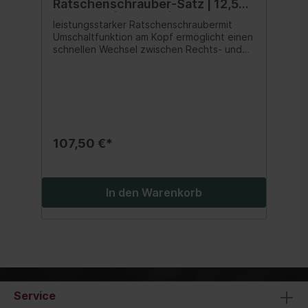
Ratschenschrauber-Satz | 12,5
mm (1/2") | 102 Nm | 14-tlg.
leistungsstarker Ratschenschraubermit
Umschaltfunktion am Kopf ermöglicht einen
schnellen Wechsel zwischen Rechts- und
Linkslaufstufenlos einstellbares
Drehmoment (4 Stufen) durch
Drehmachanismus am
Griffendeleistungsstarkes
Planetengetriebe (3 Gang) garantiert eine
optimale Kraftübertragungergonomisch
geformter Griff für perfekte Handhabung
107,50 €*
und ermüdungsfreies Arbeitengummierter
Griff für sicheren Haltinkl. 12 Kraft-
Steckschlüssel-Einsätzen und einer
Verlängerungmit Aufnahme für Arretierstift
In den Warenkorb
und GummiringLieferumfang:1 Druckluft-
Ratschenschrauber, 12,5 mm (1/2"), 102 Nm
(Art. 3282)1 Druckluft-Stecknippel, 6,3 mm
(1/4") Außengewinde (Art. 3222)1 Kraft-
Steckschlüssel-Einsatz Sechskant, 12,5 mm
(1/2"), SW 8 mm (Art. 5205-8)1 Kraft-
Steckschlüssel-Einsatz Sechskant, 12,5 mm
(1/2"), SW 9 mm1 Kraft-Steckschlüssel-
Service
Einsatz Sechskant, 12,5 mm (1/2"), SW 10