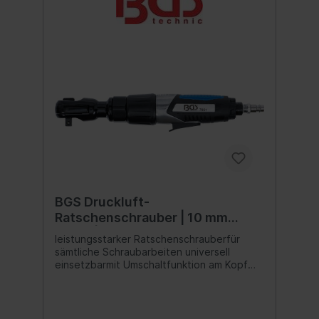
BGS Druckluft-
Ratschenschrauber | 10 mm
(3/8") | 67.5 Nm
leistungsstarker Ratschenschrauberfür
sämtliche Schraubarbeiten universell
einsetzbarmit Umschaltfunktion am Kopf
ermöglicht einen schnellen Wechsel
zwischen Rechts- und Linkslaufmit
stufenloser
Geschwindigkeitsregulierungergonomischer