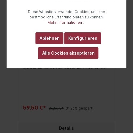
Diese Website verwendet Cookies, um eine
bestmögliche Erfahrung bieten zu können.
Mehr Informationen ...
Ablehnen
Konfigurieren
BGS Druckluft-
Ratschenschrauber | 12,5 mm
Alle Cookies akzeptieren
(1/2") | 68 Nm
links- und rechtsdrehendmit
Kugelsicherungmax. Drehmoment 68 Nmfür
6,2 bar Luftdruckmax. Drehzahl 150 U/min
59,50 €*
86,56 €*
(31.26% gespart)
Details