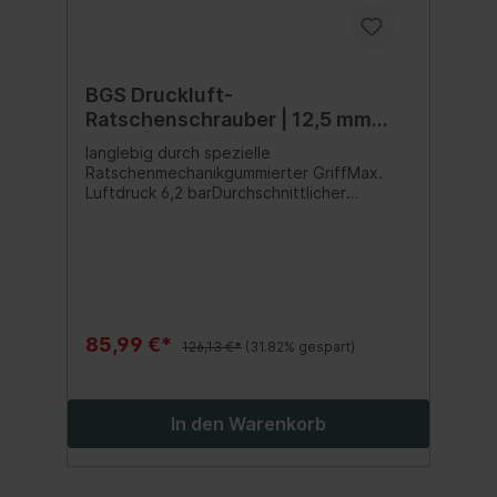
BGS Druckluft-
Ratschenschrauber | 12,5 mm
(1/2") | 102 Nm
langlebig durch spezielle
Ratschenmechanikgummierter GriffMax.
Luftdruck 6,2 barDurchschnittlicher
Luftverbrauch 85,8 l/minMax. Drehzahl 180
U/minLufteinlass 6,3 mm
(1/4")Geräuschentwicklung LpA=85 dB(A) /
LwA=95 dB(A)Vibration ahd=3,8 m/s² (13,7
m/s² unter Last)
85,99 €*
126,13 €*
(31.82% gespart)
In den Warenkorb