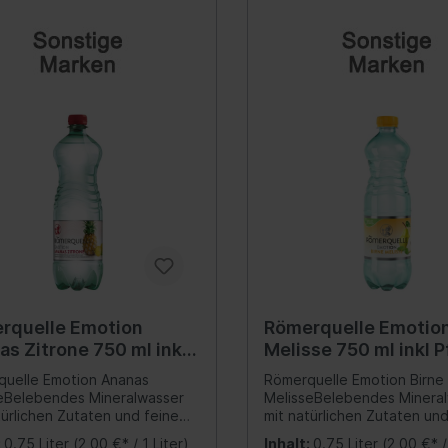
Verteilergetriebe
rung
Differential
ederung
Schalter/Ventile
bein-/Stoßdämpferlagerung
uregulierung/Fahrwerks-
ulik
federung
ations-/Kommunikationssysteme
Scheinwerferreinigun
zeuge
unikation
rquelle Emotion
Römerquelle Emotion
umente
s Zitrone 750 ml inkl
Melisse 750 ml inkl 
anlage
d
uelle Emotion Ananas
Römerquelle Emotion Birne
eBelebendes Mineralwasser
MelisseBelebendes Minera
nne
türlichen Zutaten und feinem
mit natürlichen Zutaten un
ation
ack.Inkl. 25 Cent österr.
Geschmack.Inkl. 25 Cent ös
:
0.75 Liter
(2,00 €* / 1 Liter)
Inhalt:
0.75 Liter
(2,00 €* /