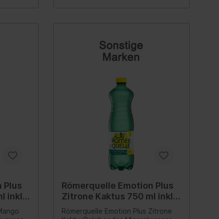
euge
 Spiegel
Innenausstattung
Getränkehalter
Griffe
Fensterheber
ellböcke
Verkleidung
Zubehör
Steckdose
rlagen &
 Plus
Römerquelle Emotion Plus
Hand-/Fußhebelwerk
l inkl
Zitrone Kaktus 750 ml inkl
Sonnenblende
Pfand
 Mango
Römerquelle Emotion Plus Zitrone
lagen,