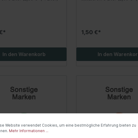
Inhalt:0,75 Liter
PfandInhalt:0,75 Liter
twerkzeuge / Isolierte
Industriechemie
uge
Kleber, Dichtmittel
 €*
1,50 €*
Reiniger
tsysteme
Heizung/Lüftung
rvorwärmsystem
In den Warenkorb
Innenraumluftfilter
In den Warenko
risch)
Steuergeräte
anlage
Innenraum-Wärmetau
rgerät
Gebläse-Einzelteile
erheber
Zusatzwasserpumpe
nsensor
Heizklappenkasten
dheizung
Kühlwasservorwärmu
ess-System
Schläuche/Rohre
se Website verwendet Cookies, um eine bestmögliche Erfahrung bieten zu
windigkeitsregelanlage
nnen.
Mehr Informationen ...
Ventile/Regelung