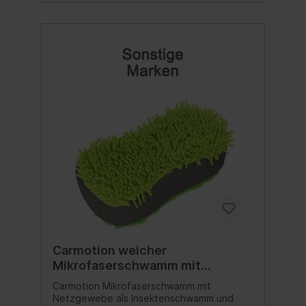
Carmotion weicher
Mikrofaserschwamm mit
Netzgewebe gegen Insekten und
Carmotion Mikrofaserschwamm mit
feines Chenille
Netzgewebe als Insektenschwamm und