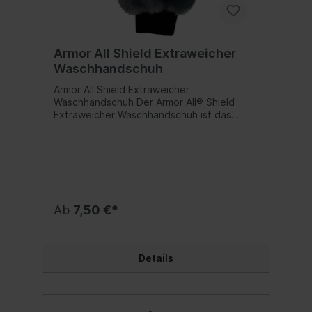
Armor All Shield Extraweicher
Waschhandschuh
Armor All Shield Extraweicher
Waschhandschuh Der Armor All® Shield
Extraweicher Waschhandschuh ist das
perfekte Zubehör, um das Beste aus Ihrer
Autowäsche herauszuholen. Der
extraweiche und dicke Waschhandschuh
nimmt große Mengen Wasser und Schaum
auf und ermöglicht so ein effektives
Waschen und eine einfachere Reinigung.
Inhalt:1 Stück
Ab
7,50 €*
Details