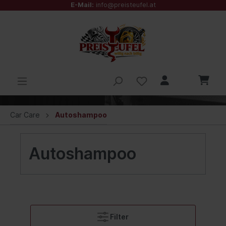
E-Mail:
info@preisteufel.at
Car Care
Autoshampoo
Autoshampoo
Filter