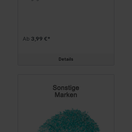
resistent ist. Er hält den Schmutz tief in
den Fasern fest, was ein versehentliches
Verkratzen der Oberfläche verhindert. Das
elastische Bündchen verhindert, dass der
Handschuh von der Hand rutscht. Vorteile:
Er ist lackschonend und hinterlässt beim
Waschen keine Kratzer. Ein schmutziger
Ab
3,99 €*
Handschuh wird nicht steif. Er ist
wiederverwendbar. Inhalt:1 Stück
Details