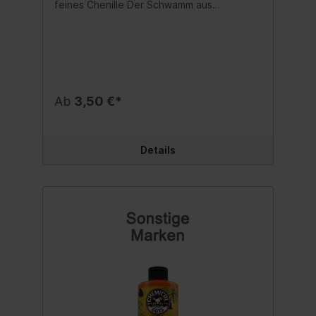
feines Chenille Der Schwamm aus
Mikrofaser und feinem Chenille reinigt
Oberflächen (Karosserie, Cockpit, Fenster,
Felgen) perfekt, ohne Flecken oder Spuren
zu hinterlassen. Das Netz hilft,
hartnäckigen Schmutz zu entfernen. Die
Fransen halten Schmutz im Inneren zurück,
absorbieren Feuchtigkeit und Fett mit
Ab
3,50 €*
maximaler Effizienz beim Polieren.
Aufmerksamkeit! Waschen Sie es separat –
es kann Flecken verursachen.
Schwammabmessungen: 26 x 12 x 6 cm.
Details
Inhalt:1 Stück