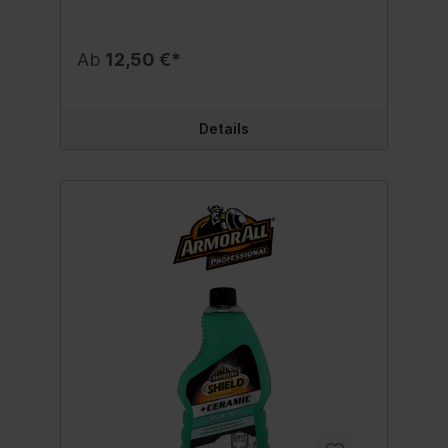
und intensiven Glanz. Dabei sorgt die
hybride Keramikversiegelung für einen
langanhaltenden, schmutzabweisenden
Ab
12,50 €*
Oberflächenschutz. Die hochkonzentrierte
pH-neutrale Formulierung ist bestens für
Außenoberflächen geeignet – ohne
bestehende Wachse oder Versiegelungen
Details
anzugreifen. Die Formel erzeugt eine dicke
Schaumschicht, die Verschmutzungen
gründlich entfernt und tief einwirkt. Sie
fördert zudem das sanfte Gleiten von
Waschhandschuhen und Schwämmen auf
dem Lack und verringert dadurch das Risiko
von Kratzern und Spuren – für exzellente
Pflegeresultate. Inhalt:500 ml.