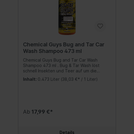
Chemical Guys Bug and Tar Car
Wash Shampoo 473 ml
Chemical Guys Bug and Tar Car Wash
Shampoo 473 ml . Bug & Tar Wash löst
schnell Insekten und Teer auf um die
Außenflächen vor dauerhaften Schäden
Inhalt:
0.473 Liter
(38,03 €* / 1 Liter)
sowie vor Wirbeln und Kratzern zu
schützen, die durch intensives Schrubben
während des Waschens entstehen können.
Verwende Bug and Tar, um:Getrocknete
und festsitzende Insekten restlos zu
beseitigenOberflächenablagerungen zu
Ab
17,99 €*
lösen, die keine andere Seife mehr lösen
könnteVerfärbungen und Fleckenbildung zu
verhindernAus einer sanften Waschseife
einen starken Schmutzbekämpfer zu
Details