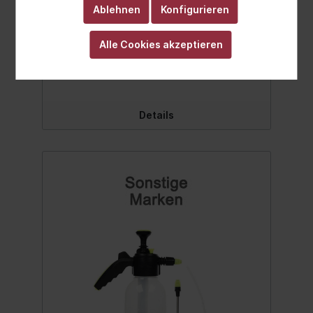
Netzseite des Schwamms wäscht die
Ablehnen
Konfigurieren
Karosserie gründlich und reinigt die
Oberfläche von Fenstern und Stoßstangen
Alle Cookies akzeptieren
von Insektenresten und stärkerem
Schmutz. Andererseits ist die Seite aus
Ab
1,99 €*
Mikrofaser empfindlich, wodurch sie
leichten Schmutz entfernt und den Lack
nicht zerkratzt. Langlebig und
saugfähig.Inhalt:1 Stück
Details