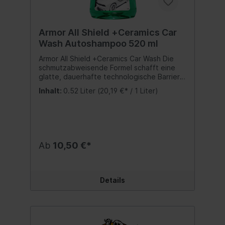
Armor All Shield +Ceramics Car
Wash Autoshampoo 520 ml
Armor All Shield +Ceramics Car Wash Die
schmutzabweisende Formel schafft eine
glatte, dauerhafte technologische Barriere
auf SiO2*-Basis, die das Abperlen von
Inhalt:
0.52 Liter
(20,19 €* / 1 Liter)
Wasser verbessert und den Glanz
erhöht.*Siliziumdioxid; ungiftige Substanz,
die aufgrund ihrer Härte und ihrer
chemischen Widerständigkeit, besonders
verwitterungsbeständig ist. Inhalt:520 ml.
Ab
10,50 €*
Details