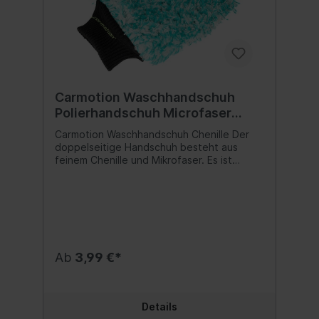
Carmotion Waschhandschuh
Polierhandschuh Microfaser
feines Chenille
Carmotion Waschhandschuh Chenille Der
doppelseitige Handschuh besteht aus
feinem Chenille und Mikrofaser. Es ist
absolut resistent gegen alle Arten von
Schmutz. Es hält den Schmutz tief in den
Fasern zurück und verhindert so ein
versehentliches Verkratzen der
Oberfläche. Das elastische Bündchen
verhindert, dass der Handschuh von der
Hand rutscht. Vorteile : Es ist lackschonend,
Ab
3,99 €*
beim Waschen entstehen keine Kratzer.
Der schmutzige Handschuh wird nicht steif.
Es ist wiederverwendbar. Inhalt:1 Stück
Details