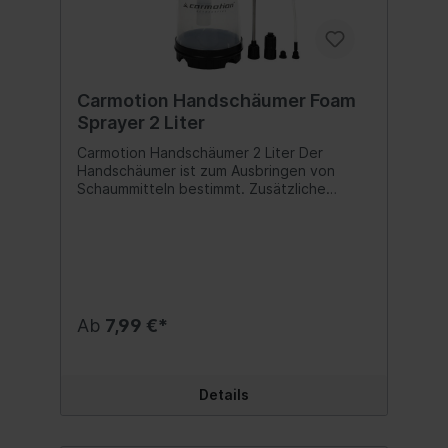
Carmotion Handschäumer Foam
Sprayer 2 Liter
Carmotion Handschäumer 2 Liter Der
Handschäumer ist zum Ausbringen von
Schaummitteln bestimmt. Zusätzliche
Spitzen ermöglichen das Aufschäumen
unterschiedlicher Dichte und sorgen so für
maximale Effizienz beim Arbeiten. Das
Produkt kann sowohl im Privatbereich als
auch in Autowaschanlagen und
professionellen Werkstätten eingesetzt
werden. Der Handschäumer zeichnet sich
Ab
7,99 €*
durch eine hohe chemische Beständigkeit
aus und gewährleistet eine langfristige
Aufrechterhaltung des Drucks im Tank, was
zu einer längeren Möglichkeit der
Details
Schaumdosierung führt. Kapazität: 2L.
Mitgelieferte Spitzen: 3 Stk. Bei der
Entwicklung der Handschäumer standen