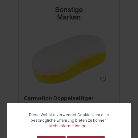
Verwendung ist ein Grundprinzip der
Autopflege. 20 l Fassungsvermögen:
garantiert die nötige Wassermenge für
effektives Abspülen. Strapazierfähiges
HDPE-Material: beständig gegen
Chemikalien und mechanische
Beschädigungen. Ein stabiler Metallgriff
sorgt für bequemes Tragen, auch wenn der
Eimer voll ist. Der wasserdichte Deckel kann
im geschlossenen Zustand als Sitz
verwendet werden. Maße des 20-Liter-
Eimers: Höhe: 365 mm. Durchmesser: 260–
300 mm. Maße des Schmutzfängers:
Durchmesser: 260 mm. Höhe: 64 mm. Das
Set enthält: – einen 20-Liter-Wascheimer, –
einen Schmutzfänger, – einen
wasserdichten Deckel. Inhalt:1 Stück
Carmotion Doppelseitiger
Mikrofaserschwamm
Carmotion Doppelseitiger
Diese Website verwendet Cookies, um eine
Mikrofaserschwamm Abmessungen: 19 x 11
bestmögliche Erfahrung bieten zu können.
x 5 cm. Ein praktischer, doppelseitiger
Mehr Informationen ...
Schwamm zum Waschen von
Autokarosserien und Fenstern. Die