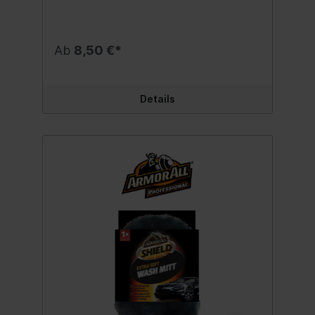
Auswringvorgänge und machen das
Trocknen Ihres Fahrzeugs einfach und
mühelos. Geeignet für den Einsatz im Auto
und im Haushalt. Inhalt:1 Stück
Ab
8,50 €*
Details