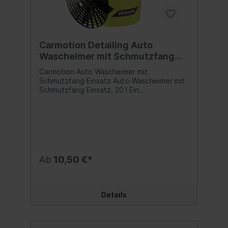
Carmotion Detailing Auto
Wascheimer mit Schmutzfang
Einsatz
Carmotion Auto Wascheimer mit
Schmutzfang Einsatz Auto-Wascheimer mit
Schmutzfang Einsatz, 20 l Ein
professioneller 20-Liter-Eimer zum
Abspülen von Schmutz bei der
Autowäsche. Er besteht aus
strapazierfähigem HDPE. Der Eimer ist ein
unverzichtbares Utensil für Profis und
Autopflege-Enthusiasten. Er eignet sich
ideal zum Abspülen von Schmutz von
Ab
10,50 €*
Handschuhen oder Schwämmen. Der
Metallgriff erleichtert das Tragen. Der
Schmutzfänger trennt den gesamten
Schmutz vom Klarspüler. Beim Abspülen von
Details
Handschuhen oder Schwämmen in einem
Eimer mit Schmutzfänger setzt sich der
Schmutz am Boden ab und steigt nicht an
die zu reinigende Oberfläche. Seine