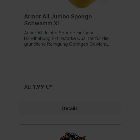
Armor All Jumbo Sponge
Schwamm XL
Armor All Jumbo Sponge Einfache
Handhabung Extrastarke Qualität für die
gründliche Reinigung Geringes Gewicht,
Extra dick und super saugfähig Universell
verwendbar, auch ideal im Haushalt
Hervorragend geeignet für die Wäsche
aller Autooberflächen einschließlich
Karosserie, Scheiben, Kunststoffflächen
und Stoßstangen Inhalt:1 Stück
Ab
1,99 €*
Details