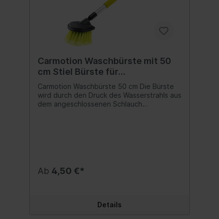
Carmotion Waschbürste mit 50
cm Stiel Bürste für
Gartenschlauch
Carmotion Waschbürste 50 cm Die Bürste
wird durch den Druck des Wasserstrahls aus
dem angeschlossenen Schlauch
angetrieben. Es eignet sich perfekt zum
Waschen von Autos, Felgen, Quads,
Motorrädern, Fahrrädern, Werkzeugen und
Gartenmöbeln. Die Borsten der
Reinigungsköpfe haben unterschiedliche
Härte und Flexibilität, was eine effektive
Reinigung schwer zugänglicher Stellen
Ab
4,50 €*
ermöglicht. Die Bürste passt für die
meisten Gartenschläuche. Inhalt:1 Stk.
Details