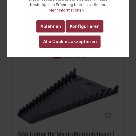
bestmögliche Erfahrung bieten zu können.
Mehr Informationen ...
In den Warenkorb
Ablehnen
Konfigurieren
Alle Cookies akzeptieren
BGS Halter für Maul-/Ringschlüssel |