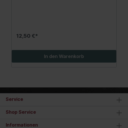
Bohrern, Unterlegscheiben und anderen
RundmaterialienMultifunktions-Werkzeug im
handlichen und flachen Kartenformatzur
Anwendung in der Werkstatt bei
Fahrzeugreparaturen wo entsprechende Größen
exakt bestimmt werden müssenGewindegröße an
Schrauben und Bolzen: Nr. 5 - 6 - 8 - 10 - 12 und
12,50 €*
1/4" - 5/16" - 3/8" - 7/16" - 1/2" - 9/16" - 5/8" -
3/4"Gewindesteigungen an Schrauben und
Bolzen: 10 - 11 - 12 - 13 - 14 - 16 - 18 - 20 - 24 -
32 - 40Durchmesser von Bohrern: 0.024" - 0.03" -
In den Warenkorb
0.035" - 0.025" - 0.0312" - 0.0375" - 0.05" -
0.0625" - 0.078" - 0.109" - 0.125" - 0.14" - 0.172"
- 0.1875" - 0.203" - 0.234" -
0.25"Innendurchmesser von Bohrungen und
Außendurchmesser von Rundmaterialien: 1/64" -
1/8" - 3/16" - 1/4" - 5/16" - 3/8" - 7/16" - 1/2"
(1/64" Unterteilung)Messung von Längen: 1/32" -
2"Winkelmessung: 60 - 90 - 118 - 135°
Service
Shop Service
Informationen