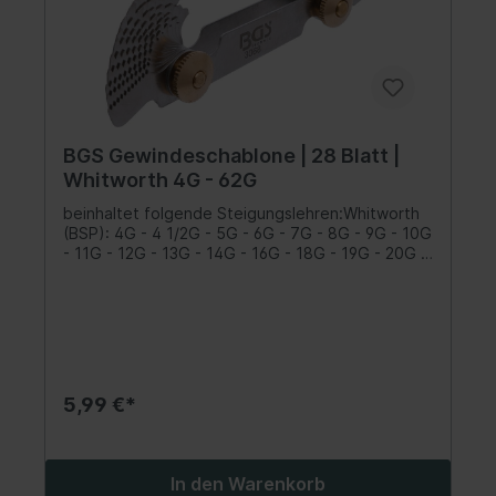
BGS Gewindeschablone | 28 Blatt |
Whitworth 4G - 62G
beinhaltet folgende Steigungslehren:Whitworth
(BSP): 4G - 4 1/2G - 5G - 6G - 7G - 8G - 9G - 10G
- 11G - 12G - 13G - 14G - 16G - 18G - 19G - 20G -
22G - 24G - 25G - 26G - 28G - 30G - 32G - 36G -
40G - 48G - 60G - 62G
5,99 €*
In den Warenkorb