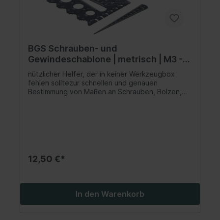
BGS Schrauben- und
Gewindeschablone | metrisch | M3 -
M20, 0,5 - 13,00 mm
nützlicher Helfer, der in keiner Werkzeugbox
fehlen solltezur schnellen und genauen
Bestimmung von Maßen an Schrauben, Bolzen,
Bohrern, Unterlegscheiben und anderen
RundmaterialienMultifunktions-Werkzeug im
handlichen und flachen Kartenformatzur
Anwendung in der Werkstatt bei
Fahrzeugreparaturen wo entsprechende Größen
exakt bestimmt werden müssenGewindegröße an
Schrauben und Bolzen: M3 - M4 - M5 - M6 - M8 -
12,50 €*
M10 - M12 - M14 - M16 - M18 -
M20Gewindesteigungen an Schrauben und
Bolzen: 0,5 - 0,7 - 0,8 - 1,0 - 1,25 - 1,5 - 1,75 - 2,0
- 2,5 - 3,0 mmDurchmesser von Bohrern: 0,8 - 1,0
In den Warenkorb
- 1,2 - 1,5 - 2,0 - 2,5 mmInnendurchmesser von
Bohrungen und Außendurchmesser von
Rundmaterialien: 1 - 13 mmMessung von Längen: 1