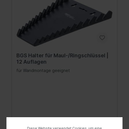
BGS Halter für Maul-/Ringschlüssel |
12 Auflagen
für Wandmontage geeignet
5,50 €*
10,98 €*
(49.91% gespart)
Diese Website verwendet Cookies, um eine