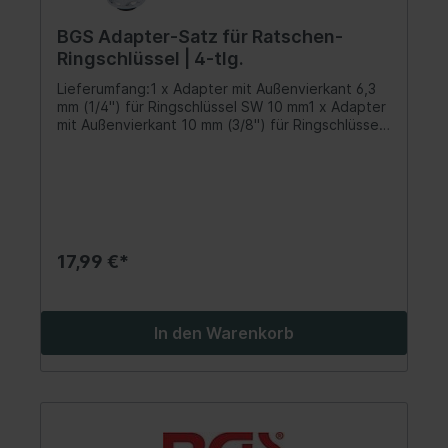
BGS Adapter-Satz für Ratschen-
Ringschlüssel | 4-tlg.
Lieferumfang:1 x Adapter mit Außenvierkant 6,3
mm (1/4") für Ringschlüssel SW 10 mm1 x Adapter
mit Außenvierkant 10 mm (3/8") für Ringschlüssel
SW 13 mm1 x Adapter mit Außenvierkant 12,5 mm
(1/2") für Ringschlüssel SW 19 mm1 x Bit-Adapter
mit Innensechskant 6,3 mm (1/4") für
Ringschlüssel SW 10 mmmit Schnelllöserkönnen in
Verbindung mit Ratschen-Ringschlüssel 3 Knarren
ersetzen
17,99 €*
In den Warenkorb