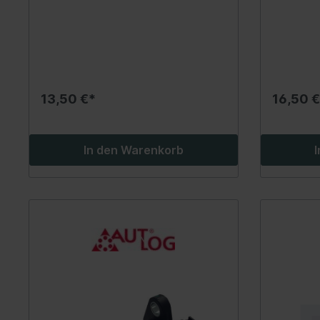
Spurverbreiterung
Werkzeuge
Lenker/Lenkerlagerung
Streben/Stangen
13,50 €*
16,50 €
Stabilisator/-befestigungsteile
Radnabe/-lagerung
In den Warenkorb
Achsschenkel/-reparatursatz
Spezialwerkzeuge Motorrad
Verkauf
Fahrwerk / Bremse / Antrieb
Kata
Fahrwerk / Lenkung / Bremse
BGS 
/Antrieb
Lade