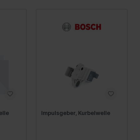
euge
 Spiegel
Innenausstattung
Getränkehalter
Griffe
Fensterheber
ellböcke
Verkleidung
Zubehör
Steckdose
elle
Impulsgeber, Kurbelwelle
rlagen &
Hand-/Fußhebelwerk
Sonnenblende
lagen,