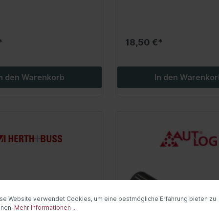
twerkzeuge / Isolierte
Industriechemie
uge
Kleber, Dichtmittel
*
18,50 €*
Reiniger
tsysteme
Heizung/Lüftung
In den Warenkorb
In den Warenkor
rvorwärmsystem
Innenraumluftfilter
risch)
Steuergeräte
anlage
Innenraum-Wärmetau
rgerät
Gebläse-Einzelteile
erheber
Zusatzwasserpumpe
nsensor
Heizklappenkasten
dheizung
Kühlwasservorwärmu
ess-System
Schläuche/Rohre
se Website verwendet Cookies, um eine bestmögliche Erfahrung bieten zu
windigkeitsregelanlage
nnen.
Mehr Informationen ...
Ventile/Regelung