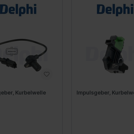
Verteilergetriebe
rung
Differential
ederung
Schalter/Ventile
bein-/Stoßdämpferlagerung
uregulierung/Fahrwerks-
ulik
federung
ations-/Kommunikationssysteme
Scheinwerferreinigun
zeuge
unikation
eber, Kurbelwelle
Impulsgeber, Kurbelw
umente
anlage
nne
ation