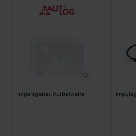
Automatikgetriebe
Fede
Luftf
Feder
Nivea
Hydra
Blatt
Kraftstoffaufbereitung
Inform
Gemischaufbereitung
Werk
Vergaseranlage
Komm
Impulsgeber, Kurbelwelle
Impulsg
Abgasreinigung
Instr
Audio
Ante
Navig