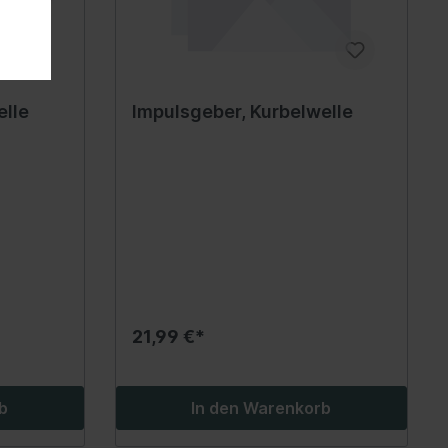
Werkzeuge
Schalter
Bedienung/Regelung
elle
Impulsgeber, Kurbelwelle
Ventile
Trockner
Verdampfer
Schläuche/Leitung
Werkstattwagen /
Betriebseinrichtung
Krane
21,99 €*
Werkstattagen & Zubehör
l
Werkstattwagen & Zubehör
b
In den Warenkorb
Betriebseinrichtung